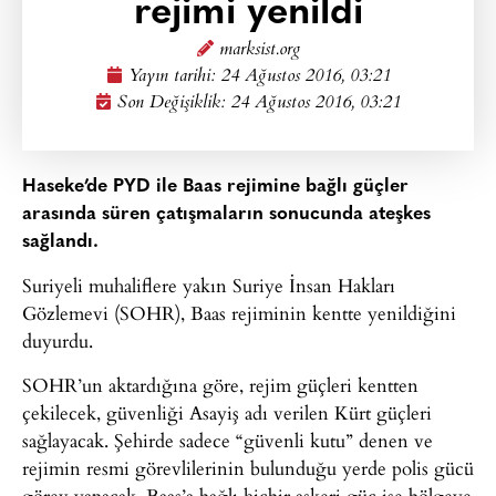
rejimi yenildi
marksist.org
Yayın tarihi:
24 Ağustos 2016, 03:21
Son Değişiklik: 24 Ağustos 2016, 03:21
Haseke’de PYD ile Baas rejimine bağlı güçler
arasında süren çatışmaların sonucunda ateşkes
sağlandı.
Suriyeli muhaliflere yakın Suriye İnsan Hakları
Gözlemevi (SOHR), Baas rejiminin kentte yenildiğini
duyurdu.
SOHR’un aktardığına göre, rejim güçleri kentten
çekilecek, güvenliği Asayiş adı verilen Kürt güçleri
sağlayacak. Şehirde sadece “güvenli kutu” denen ve
rejimin resmi görevlilerinin bulunduğu yerde polis gücü
görev yapacak. Baas’a bağlı hiçbir askeri güç ise bölgeye