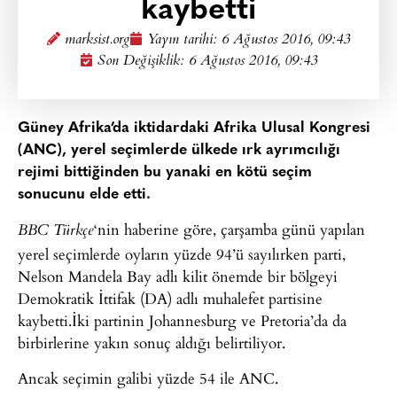
kaybetti
marksist.org
Yayın tarihi:
6 Ağustos 2016, 09:43
Son Değişiklik: 6 Ağustos 2016, 09:43
Güney Afrika’da iktidardaki Afrika Ulusal Kongresi
(ANC), yerel seçimlerde ülkede ırk ayrımcılığı
rejimi bittiğinden bu yanaki en kötü seçim
sonucunu elde etti.
‘nin haberine göre, çarşamba günü yapılan
BBC Türkçe
yerel seçimlerde oyların yüzde 94’ü sayılırken parti,
Nelson Mandela Bay adlı kilit önemde bir bölgeyi
Demokratik İttifak (DA) adlı muhalefet partisine
kaybetti.İki partinin Johannesburg ve Pretoria’da da
birbirlerine yakın sonuç aldığı belirtiliyor.
Ancak seçimin galibi yüzde 54 ile ANC.