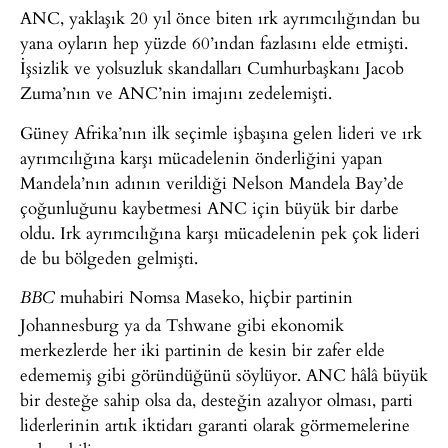
ANC, yaklaşık 20 yıl önce biten ırk ayrımcılığından bu
yana oyların hep yüzde 60’ından fazlasını elde etmişti.
İşsizlik ve yolsuzluk skandalları Cumhurbaşkanı Jacob
Zuma’nın ve ANC’nin imajını zedelemişti.
Güney Afrika’nın ilk seçimle işbaşına gelen lideri ve ırk
ayrımcılığına karşı mücadelenin önderliğini yapan
Mandela’nın adının verildiği Nelson Mandela Bay’de
çoğunluğunu kaybetmesi ANC için büyük bir darbe
oldu. Irk ayrımcılığına karşı mücadelenin pek çok lideri
de bu bölgeden gelmişti.
muhabiri Nomsa Maseko, hiçbir partinin
BBC
Johannesburg ya da Tshwane gibi ekonomik
merkezlerde her iki partinin de kesin bir zafer elde
edememiş gibi göründüğünü söylüyor. ANC hâlâ büyük
bir desteğe sahip olsa da, desteğin azalıyor olması, parti
liderlerinin artık iktidarı garanti olarak görmemelerine