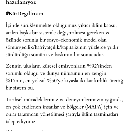
hazırlanıyor.
#K
â
rDeğilİnsan
İçinde sürüklenmekte olduğumuz yıkıcı iklim kaosu,
acilen başka bir sistemle değiştirilmesi gereken ve
özünde sorunlu bir sosyo-ekonomik model olan
sömürgecilik/hafriyatçılık/kapitalizmin yüzlerce yıldır
sürdürdüğü sömürü ve baskının bir sonucudur.
Zengin ulusların küresel emisyonların %92’sinden
sorumlu olduğu ve dünya nüfusunun en zengin
%1’inin, en yoksul %50’ye kıyasla iki kat kirlilik ürettiği
bir sistem bu.
Tarihsel mücadelelerimiz ve deneyimlerimizin ışığında,
en çok etkilenen insanlar ve bölgeler (MAPA) için ve
onlar tarafından yönetilmesi şartıyla iklim tazminatları
talep ediyoruz.