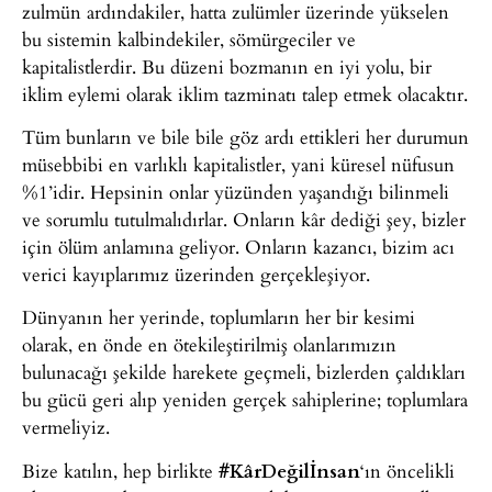
zulmün ardındakiler, hatta zulümler üzerinde yükselen
bu sistemin kalbindekiler, sömürgeciler ve
kapitalistlerdir. Bu düzeni bozmanın en iyi yolu, bir
iklim eylemi olarak iklim tazminatı talep etmek olacaktır.
Tüm bunların ve bile bile göz ardı ettikleri her durumun
müsebbibi en varlıklı kapitalistler, yani küresel nüfusun
%1’idir. Hepsinin onlar yüzünden yaşandığı bilinmeli
ve sorumlu tutulmalıdırlar. Onların kâr dediği şey, bizler
için ölüm anlamına geliyor. Onların kazancı, bizim acı
verici kayıplarımız üzerinden gerçekleşiyor.
Dünyanın her yerinde, toplumların her bir kesimi
olarak, en önde en ötekileştirilmiş olanlarımızın
bulunacağı şekilde harekete geçmeli, bizlerden çaldıkları
bu gücü geri alıp yeniden gerçek sahiplerine; toplumlara
vermeliyiz.
Bize katılın, hep birlikte
#K
â
rDeğilİnsan
‘ın öncelikli