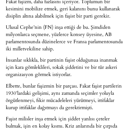
Fakat faşizm, daha fazlasını içeriyor. Toplumun bir
kesimini mobilize etmek, geri kalanını bunu kullanarak
disiplin altına alabilmek için faşist bir parti gerekir.
Ulusal Cephe’nin (FN) inşa ettiği de bu. Şimdiden
milyonlarca seçmene, yüzlerce konsey üyesine, AB
parlamentosunda düzinelerce ve Fransa parlamentosunda
iki milletvekiline sahip.
İnsanlar sıklıkla, bir partinin faşist olduğunua inanmak
için kara gömleklileri, sokak şiddetini ve bir tür askeri
organizasyon görmek istiyorlar.
Elbette, bunlar faşizmin bir parçası. Fakat faşist partilerin
1930’lardaki gelişimi, aynı zamanda seçimler yoluyla
örgütlenmeyi, fikir mücadeleleri yürütmeyi, ittifaklar
kurup ittifaklar dağıtmayı da gerektirmişti.
Faşist milisler inşa etmek için şiddet yanlısı çeteler
bulmak, işin en kolay kısmı. Kriz anlarında bir çırpıda