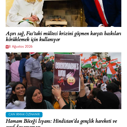
Aşırı sağ, Fas’taki mülteci krizini göçmen karşıtı baskıları
körüklemek için kullanıyor
8 Ağustos 2026
CAN IRMAK ÖZINANIR
Hamam Böceği İsyanı: Hindistan’da gençlik hareketi ve