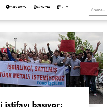
marksist tv
aktivizm
i̇klim
i istifayı basıyor: