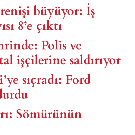
irenişi büyüyor: İş
sı 8’e çıktı
rinde: Polis ve
al işçilerine saldırıyor
i’ye sıçradı: Ford
durdu
arı: Sömürünün