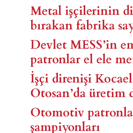
Metal işçilerinin d
bırakan fabrika sayı
Devlet MESS’in em
patronlar el ele met
İşçi direnişi Kocael
Otosan’da üretim 
Otomotiv patronl
şampiyonları