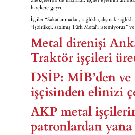
harekete geçti.
İşçiler “Sakatlanmadan, sağlıklı çalışmak sağlı
“İşbirlikçi, satılmış Türk Metal’i istemiyoruz” ve 
Metal direnişi Ank
Traktör işçileri ür
DSİP: MİB’den ve 
işçisinden elinizi ç
AKP metal işçileri
patronlardan yana​