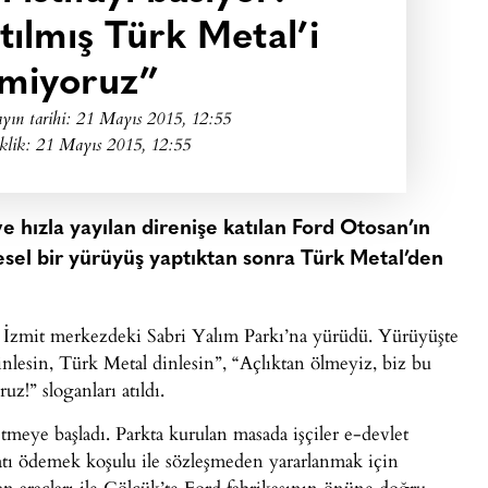
atılmış Türk Metal’i
emiyoruz”
yın tarihi:
21 Mayıs 2015, 12:55
klik: 21 Mayıs 2015, 12:55
e hızla yayılan direnişe katılan Ford Otosan’ın
lesel bir yürüyüş yaptıktan sonra Türk Metal’den
İzmit merkezdeki Sabri Yalım Parkı’na yürüdü. Yürüyüşte
nlesin, Türk Metal dinlesin”, “Açlıktan ölmeyiz, biz bu
z!” sloganları atıldı.
etmeye başladı. Parkta kurulan masada işçiler e-devlet
datı ödemek koşulu ile sözleşmeden yararlanmak için
dan araçları ile Gölcük’te Ford fabrikasının önüne doğru