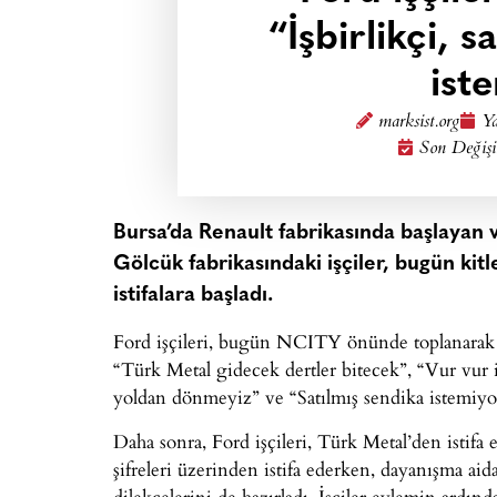
“İşbirlikçi, s
ist
marksist.org
Ya
Son Değişi
Bursa’da Renault fabrikasında başlayan v
Gölcük fabrikasındaki işçiler, bugün kit
istifalara başladı.
Ford işçileri, bugün NCITY önünde toplanarak 
“Türk Metal gidecek dertler bitecek”, “Vur vur i
yoldan dönmeyiz” ve “Satılmış sendika istemiyoru
Daha sonra, Ford işçileri, Türk Metal’den istifa 
şifreleri üzerinden istifa ederken, dayanışma ai
dilekçelerini de hazırladı. İşçiler eylemin ardın