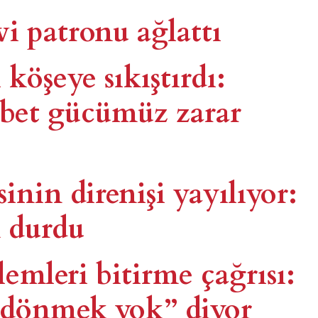
vi patronu ağlattı
 köşeye sıkıştırdı:
abet gücümüz zarar
sinin direnişi yayılıyor:
 durdu
emleri bitirme çağrısı:
r dönmek yok” diyor