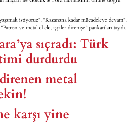
klı yaşamak istiyoruz”, “Kazanana kadar mücadeleye devam”,
“Patron ve metal el ele, işçiler direnişe” pankartları taşıdı.
ara’ya sıçradı: Türk
etimi durdurdu
direnen metal
ekin!
ne karşı yine