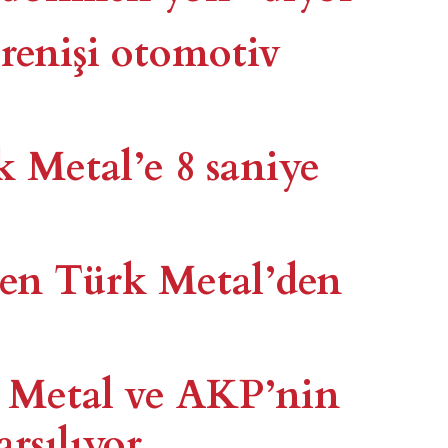
irenişi otomotiv
k Metal’e 8 saniye
nen Türk Metal’den
 Metal ve AKP’nin
arsılıyor