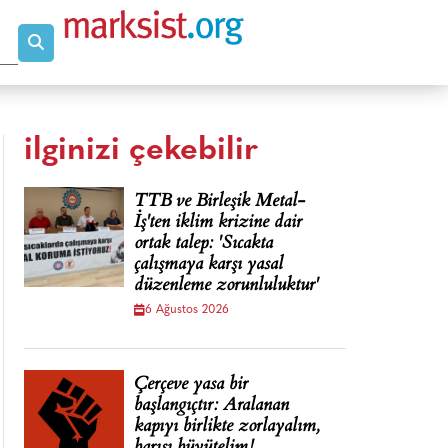
ilginizi çekebilir
TTB ve Birleşik Metal-
İş'ten iklim krizine dair
ortak talep: 'Sıcakta
çalışmaya karşı yasal
düzenleme zorunluluktur'
6 Ağustos 2026
Çerçeve yasa bir
başlangıçtır: Aralanan
kapıyı birlikte zorlayalım,