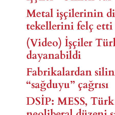
Metal işçilerinin d
tekellerini felç etti
(Video) İşçiler Tür
dayanabildi
Fabrikalardan sili
“sağduyu” çağrısı
DSİP: MESS, Türk
neoliberal düzeni s