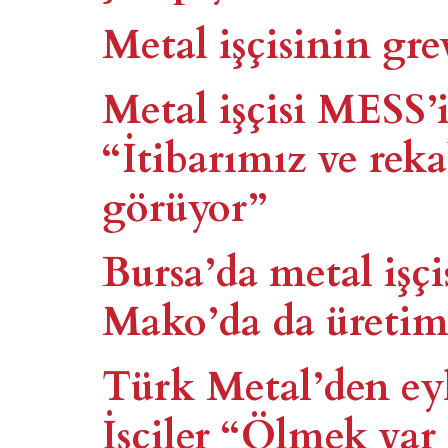
Metal işçisinin gre
Metal işçisi MESS’i
“İtibarımız ve rek
görüyor”
Bursa’da metal işçi
Mako’da da üretim
Türk Metal’den eyl
İşçiler “Ölmek va