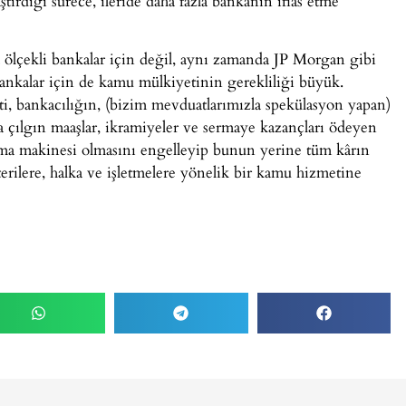
aştırdığı sürece, ileride daha fazla bankanın iflas etme
a ölçekli bankalar için değil, aynı zamanda JP Morgan gibi
ankalar için de kamu mülkiyetinin gerekliliği büyük.
i, bankacılığın, (bizim mevduatlarımızla spekülasyon yapan)
 çılgın maaşlar, ikramiyeler ve sermaye kazançları ödeyen
anma makinesi olmasını engelleyip bunun yerine tüm kârın
erilere, halka ve işletmelere yönelik bir kamu hizmetine