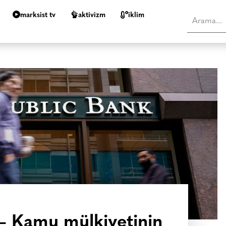
marksist tv
aktivizm
i̇klim
 – Kamu mülkiyetinin