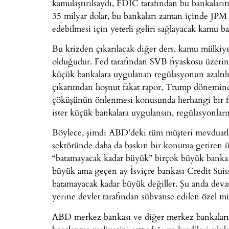
kamulaştırılsaydı, FDIC tarafından bu bankaları
35 milyar dolar, bu bankaları zaman içinde JPM
edebilmesi için yeterli geliri sağlayacak kamu b
Bu krizden çıkarılacak diğer ders, kamu mülkiyet
olduğudur. Fed tarafından SVB fiyaskosu üzerine 
küçük bankalara uygulanan regülasyonun azaltılm
çıkarımdan hoşnut fakat rapor, Trump döneminde
çöküşünün önlenmesi konusunda herhangi bir fark
ister küçük bankalara uygulansın, regülasyonlar
Böylece, şimdi ABD’deki tüm müşteri mevduatla
sektöründe daha da baskın bir konuma getiren üç 
“batamayacak kadar büyük” birçok büyük banka 
büyük ama geçen ay İsviçre bankası Credit Suisse
batamayacak kadar büyük değiller. Şu anda deva
yerine devlet tarafından sübvanse edilen özel mü
ABD merkez bankası ve diğer merkez bankaları “