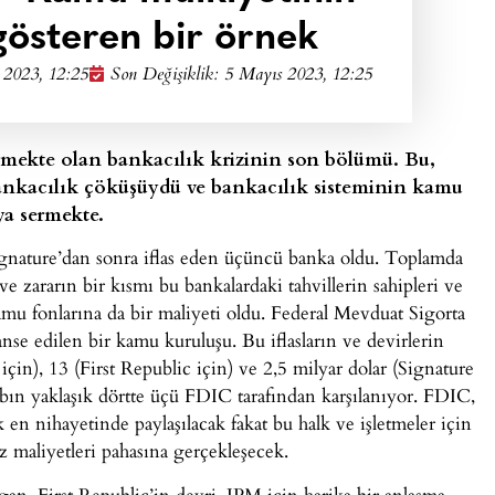
 gösteren bir örnek
 2023, 12:25
Son Değişiklik: 5 Mayıs 2023, 12:25
rmekte olan bankacılık krizinin son bölümü. Bu,
ankacılık çöküşüydü ve bankacılık sisteminin kamu
ya sermekte.
ignature’dan sonra iflas eden üçüncü banka oldu. Toplamda
 ve zararın bir kısmı bu bankalardaki tahvillerin sahipleri ve
amu fonlarına da bir maliyeti oldu. Federal Mevduat Sigorta
se edilen bir kamu kuruluşu. Bu iflasların ve devirlerin
n), 13 (First Republic için) ve 2,5 milyar dolar (Signature
bın yaklaşık dörtte üçü FDIC tarafından karşılanıyor. FDIC,
 en nihayetinde paylaşılacak fakat bu halk ve işletmeler için
z maliyetleri pahasına gerçekleşecek.
n. First Republic’in devri, JPM için harika bir anlaşma