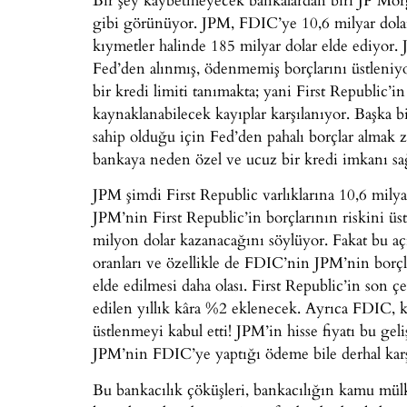
gibi görünüyor. JPM, FDIC’ye 10,6 milyar dolar
kıymetler halinde 185 milyar dolar elde ediyor. 
Fed’den alınmış, ödenmemiş borçlarını üstleniy
bir kredi limiti tanımakta; yani First Republic’i
kaynaklanabilecek kayıplar karşılanıyor. Başka b
sahip olduğu için Fed’den pahalı borçlar alma
bankaya neden özel ve ucuz bir kredi imkanı sağ
JPM şimdi First Republic varlıklarına 10,6 mily
JPM’nin First Republic’in borçlarının riskini üst
milyon dolar kazanacağını söylüyor. Fakat bu aç
oranları ve özellikle de FDIC’nin JPM’nin borçla
elde edilmesi daha olası. First Republic’in son
edilen yıllık kâra %2 eklenecek. Ayrıca FDIC, 
üstlenmeyi kabul etti! JPM’in hisse fiyatı bu gel
JPM’nin FDIC’ye yaptığı ödeme bile derhal karş
Bu bankacılık çöküşleri, bankacılığın kamu mülk