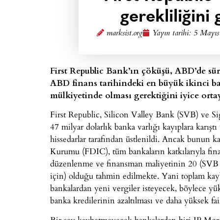
gerekliliğini
marksist.org
Yayın tarihi:
5 Mayıs
First Republic Bank’ın çöküşü, ABD’de sü
ABD finans tarihindeki en büyük ikinci b
mülkiyetinde olması gerektiğini iyice orta
First Republic, Silicon Valley Bank (SVB) ve S
47 milyar dolarlık banka varlığı kayıplara karıştı
hissedarlar tarafından üstlenildi. Ancak bunun k
Kurumu (FDIC), tüm bankaların katkılarıyla finan
düzenlenme ve finansman maliyetinin 20 (SVB içi
için) olduğu tahmin edilmekte. Yani toplam kay
bankalardan yeni vergiler isteyecek, böylece yük
banka kredilerinin azaltılması ve daha yüksek fai
Bir şey kaybetmeyecek bankalardan biri JP Morga