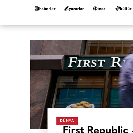
haberler
yazarlar
teori
kültür
DÜNYA
First Republic