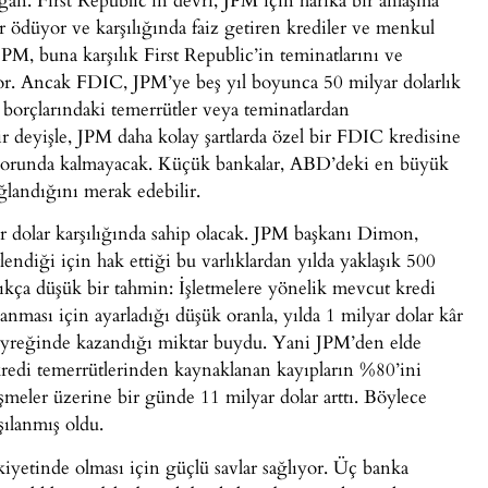
 ödüyor ve karşılığında faiz getiren krediler ve menkul
JPM, buna karşılık First Republic’in teminatlarını ve
or. Ancak FDIC, JPM’ye beş yıl boyunca 50 milyar dolarlık
n borçlarındaki temerrütler veya teminatlardan
ir deyişle, JPM daha kolay şartlarda özel bir FDIC kredisine
k zorunda kalmayacak. Küçük bankalar, ABD’deki en büyük
landığını merak edebilir.
ar dolar karşılığında sahip olacak. JPM başkanı Dimon,
lendiği için hak ettiği bu varlıklardan yılda yaklaşık 500
ıkça düşük bir tahmin: İşletmelere yönelik mevcut kredi
nması için ayarladığı düşük oranla, yılda 1 milyar dolar kâr
 çeyreğinde kazandığı miktar buydu. Yani JPM’den elde
kredi temerrütlerinden kaynaklanan kayıpların %80’ini
işmeler üzerine bir günde 11 milyar dolar arttı. Böylece
ılanmış oldu.
iyetinde olması için güçlü savlar sağlıyor. Üç banka