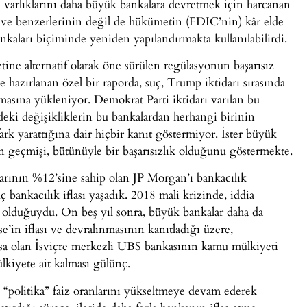
n varlıklarını daha büyük bankalara devretmek için harcanan
 ve benzerlerinin değil de hükümetin (FDIC’nin) kâr elde
ankaları biçiminde yeniden yapılandırmakta kullanılabilirdi.
ine alternatif olarak öne sürülen regülasyonun başarısız
hazırlanan özel bir raporda, suç, Trump iktidarı sırasında
asına yükleniyor. Demokrat Parti iktidarı varılan bu
ki değişikliklerin bu bankalardan herhangi birinin
 yarattığına dair hiçbir kanıt göstermiyor. İster büyük
ın geçmişi, bütünüyle bir başarısızlık olduğunu göstermekte.
rının %12’sine sahip olan JP Morgan’ı bankacılık
bankacılık iflası yaşadık. 2018 mali krizinde, iddia
olduğuydu. On beş yıl sonra, büyük bankalar daha da
’in iflası ve devralınmasının kanıtladığı üzere,
sa olan İsviçre merkezli UBS bankasının kamu mülkiyeti
lkiyete ait kalması gülünç.
politika” faiz oranlarını yükseltmeye devam ederek