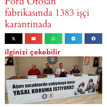
Ford Otosan
fabrikasında 1383 işçi
karantinada
ilginizi çekebilir