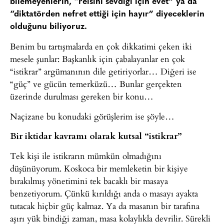
bilemeyenlerin, “reisini sevdiği için evet” ya da
“diktatörden nefret ettiği için hayır” diyeceklerin
olduğunu biliyoruz.
Benim bu tartışmalarda en çok dikkatimi çeken iki
mesele şunlar: Başkanlık için çabalayanlar en çok
“istikrar” argümanının dile getiriyorlar… Diğeri ise
“güç” ve gücün temerküzü… Bunlar gerçekten
üzerinde durulması gereken bir konu…
Naçizane bu konudaki görüşlerim ise şöyle…
Bir iktidar kavramı olarak kutsal “istikrar”
Tek kişi ile istikrarın mümkün olmadığını
düşünüyorum. Koskoca bir memleketin bir kişiye
bırakılmış yönetimini tek bacaklı bir masaya
benzetiyorum. Çünkü kırıldığı anda o masayı ayakta
tutacak hiçbir güç kalmaz. Ya da masanın bir tarafına
aşırı yük bindiği zaman, masa kolaylıkla devrilir. Sürekli