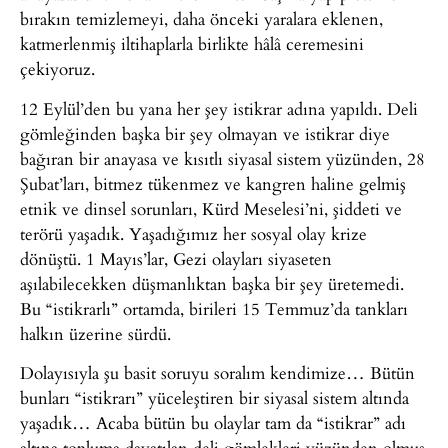
bırakın temizlemeyi, daha önceki yaralara eklenen,
katmerlenmiş iltihaplarla birlikte hâlâ ceremesini
çekiyoruz.
12 Eylül’den bu yana her şey istikrar adına yapıldı. Deli
gömleğinden başka bir şey olmayan ve istikrar diye
bağıran bir anayasa ve kısıtlı siyasal sistem yüzünden, 28
Şubat’ları, bitmez tükenmez ve kangren haline gelmiş
etnik ve dinsel sorunları, Kürd Meselesi’ni, şiddeti ve
terörü yaşadık. Yaşadığımız her sosyal olay krize
dönüştü. 1 Mayıs’lar, Gezi olayları siyaseten
aşılabilecekken düşmanlıktan başka bir şey üretemedi.
Bu “istikrarlı” ortamda, birileri 15 Temmuz’da tankları
halkın üzerine sürdü.
Dolayısıyla şu basit soruyu soralım kendimize… Bütün
bunları “istikrarı” yüceleştiren bir siyasal sistem altında
yaşadık… Acaba bütün bu olaylar tam da “istikrar” adı
altına topluma dayatılan deli gömlekleri yüzünden olmuş