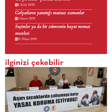
8 Eylül 2020
Golyatların yarattığı mutsuz zamanlar
2 Kasım 2019
Seçimler ya da bir zümrenin hayat memat
meselesi
10 Mayıs 2019
ilginizi çekebilir