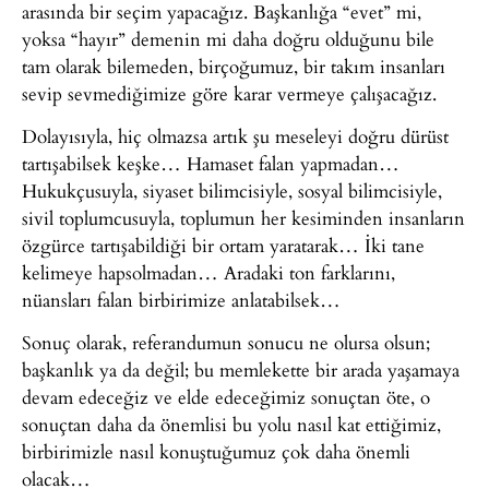
arasında bir seçim yapacağız. Başkanlığa “evet” mi,
yoksa “hayır” demenin mi daha doğru olduğunu bile
tam olarak bilemeden, birçoğumuz, bir takım insanları
sevip sevmediğimize göre karar vermeye çalışacağız.
Dolayısıyla, hiç olmazsa artık şu meseleyi doğru dürüst
tartışabilsek keşke… Hamaset falan yapmadan…
Hukukçusuyla, siyaset bilimcisiyle, sosyal bilimcisiyle,
sivil toplumcusuyla, toplumun her kesiminden insanların
özgürce tartışabildiği bir ortam yaratarak… İki tane
kelimeye hapsolmadan… Aradaki ton farklarını,
nüansları falan birbirimize anlatabilsek…
Sonuç olarak, referandumun sonucu ne olursa olsun;
başkanlık ya da değil; bu memlekette bir arada yaşamaya
devam edeceğiz ve elde edeceğimiz sonuçtan öte, o
sonuçtan daha da önemlisi bu yolu nasıl kat ettiğimiz,
birbirimizle nasıl konuştuğumuz çok daha önemli
olacak…