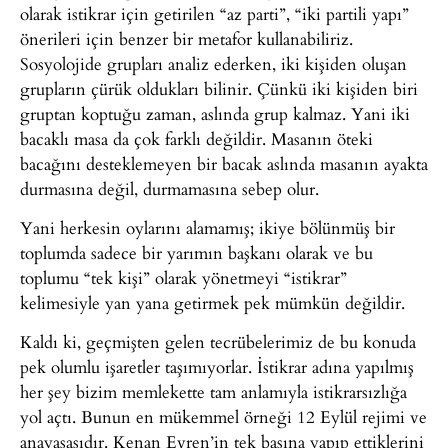
olarak istikrar için getirilen “az parti”, “iki partili yapı”
önerileri için benzer bir metafor kullanabiliriz.
Sosyolojide grupları analiz ederken, iki kişiden oluşan
grupların çürük oldukları bilinir. Çünkü iki kişiden biri
gruptan koptuğu zaman, aslında grup kalmaz. Yani iki
bacaklı masa da çok farklı değildir. Masanın öteki
bacağını desteklemeyen bir bacak aslında masanın ayakta
durmasına değil, durmamasına sebep olur.
Yani herkesin oylarını alamamış; ikiye bölünmüş bir
toplumda sadece bir yarımın başkanı olarak ve bu
toplumu “tek kişi” olarak yönetmeyi “istikrar”
kelimesiyle yan yana getirmek pek mümkün değildir.
Kaldı ki, geçmişten gelen tecrübelerimiz de bu konuda
pek olumlu işaretler taşımıyorlar. İstikrar adına yapılmış
her şey bizim memlekette tam anlamıyla istikrarsızlığa
yol açtı. Bunun en mükemmel örneği 12 Eylül rejimi ve
anayasasıdır. Kenan Evren’in tek başına yapıp ettiklerini