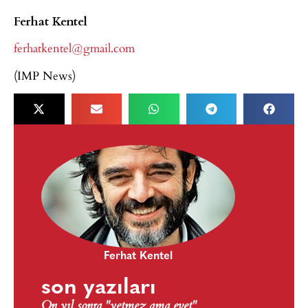
Ferhat Kentel
ferhatkentel@gmail.com
(IMP News)
Ferhat Kentel
son yazıları
On yıl sonra "yetmez ama evet"