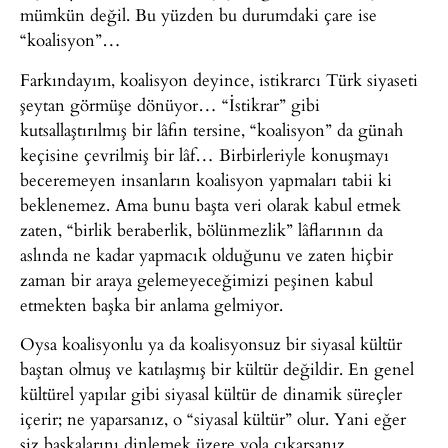
mümkün değil. Bu yüzden bu durumdaki çare ise
“koalisyon”…
Farkındayım, koalisyon deyince, istikrarcı Türk siyaseti
şeytan görmüşe dönüyor… “İstikrar” gibi
kutsallaştırılmış bir lâfın tersine, “koalisyon” da günah
keçisine çevrilmiş bir lâf… Birbirleriyle konuşmayı
beceremeyen insanların koalisyon yapmaları tabii ki
beklenemez. Ama bunu başta veri olarak kabul etmek
zaten, “birlik beraberlik, bölünmezlik” lâflarının da
aslında ne kadar yapmacık olduğunu ve zaten hiçbir
zaman bir araya gelemeyeceğimizi peşinen kabul
etmekten başka bir anlama gelmiyor.
Oysa koalisyonlu ya da koalisyonsuz bir siyasal kültür
baştan olmuş ve katılaşmış bir kültür değildir. En genel
kültürel yapılar gibi siyasal kültür de dinamik süreçler
içerir; ne yaparsanız, o “siyasal kültür” olur. Yani eğer
siz başkalarını dinlemek üzere yola çıkarsanız,