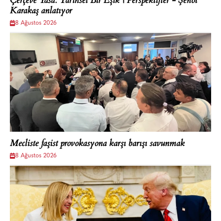
Çerçeve Yasa: Tarihsel Bir Eşik | Perspektifler - Şenol
Karakaş anlatıyor
8 Ağustos 2026
Mecliste faşist provokasyona karşı barışı savunmak
8 Ağustos 2026