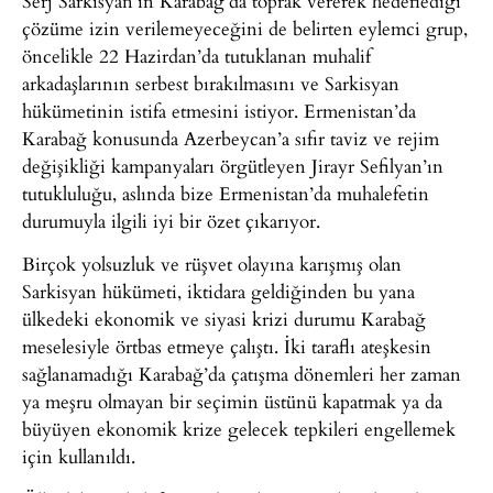
Serj Sarkisyan’ın Karabağ’da toprak vererek hedeflediği
çözüme izin verilemeyeceğini de belirten eylemci grup,
öncelikle 22 Hazirdan’da tutuklanan muhalif
arkadaşlarının serbest bırakılmasını ve Sarkisyan
hükümetinin istifa etmesini istiyor. Ermenistan’da
Karabağ konusunda Azerbeycan’a sıfır taviz ve rejim
değişikliği kampanyaları örgütleyen Jirayr Sefilyan’ın
tutukluluğu, aslında bize Ermenistan’da muhalefetin
durumuyla ilgili iyi bir özet çıkarıyor.
Birçok yolsuzluk ve rüşvet olayına karışmış olan
Sarkisyan hükümeti, iktidara geldiğinden bu yana
ülkedeki ekonomik ve siyasi krizi durumu Karabağ
meselesiyle örtbas etmeye çalıştı. İki taraflı ateşkesin
sağlanamadığı Karabağ’da çatışma dönemleri her zaman
ya meşru olmayan bir seçimin üstünü kapatmak ya da
büyüyen ekonomik krize gelecek tepkileri engellemek
için kullanıldı.