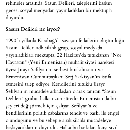
rehineler arasında. Sasun Delileri, taleplerini baskın
gecesi sosyal medyadan yayınladıkları bir mektupla
duyurdu.
Sasun Delileri ne isyor?
1990’lı yıllarda Karabağ’da savaşan fedailerin oluşturduğu
Sasun Delileri adlı silahlı grup, sosyal medyada
yayınladıkları mektupta, 22 Haziran’da tutuklanan “Nor
Hayastan” (Yeni Ermenistan) muhalif siyasi hareketi
üyesi Jirayr Sefilyan’ın serbest bırakılmasını ve
Ermenistan Cumhurbaşkanı Serj Sarkisyan’ın istifa
etmesini talep ediyor. Kendilerini tutuklu Jirayr
Sefilyan’ın mücadele arkadaşları olarak tanıtan “Sasun
Delileri” grubu, halka uzun süredir Ermenistan’da bir
şeyleri değiştirmek için çalışan Sefilyan’a ve
kendilerinin politik çabalarına tehdit ve baskı ile engel
olunduğunu ve bu sebeple artık silahla mücadeleye
başlayacaklarını duyurdu. Halka bu baskılara karşı sivil