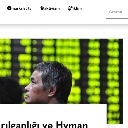
marksist tv
aktivizm
i̇klim
rılganlığı ve Hyman