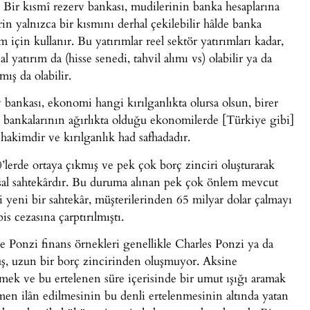
r. Bir kısmî rezerv bankası, mudilerinin banka hesaplarına
erin yalnızca bir kısmını derhal çekilebilir hâlde banka
 için kullanır. Bu yatırımlar reel sektör yatırımları kadar,
l yatırım da (hisse senedi, tahvil alımı vs) olabilir ya da
ış da olabilir.
 bankası, ekonomi hangi kırılganlıkta olursa olsun, birer
 bankalarının ağırlıkta olduğu ekonomilerde [Türkiye gibi]
hakimdir ve kırılganlık had safhadadır.
lerde ortaya çıkmış ve pek çok borç zinciri oluşturarak
nsal sahtekârdır. Bu duruma alınan pek çok önlem mevcut
yeni bir sahtekâr, müşterilerinden 65 milyar dolar çalmayı
s cezasına çarptırılmıştı.
onzi finans örnekleri genellikle Charles Ponzi ya da
üş, uzun bir borç zincirinden oluşmuyor. Aksine
emek ve bu ertelenen süre içerisinde bir umut ışığı aramak
men ilân edilmesinin bu denli ertelenmesinin altında yatan