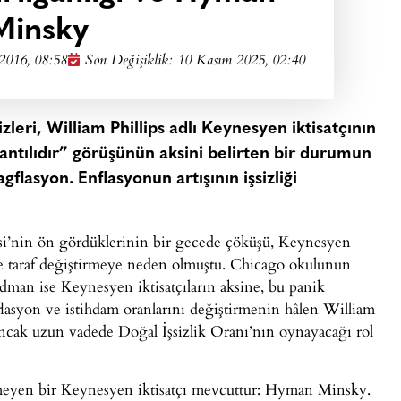
Minsky
2016, 08:58
Son Değişiklik: 10 Kasım 2025, 02:40
leri, William Phillips adlı Keynesyen iktisatçının
rantılıdır” görüşünün aksini belirten bir durumun
flasyon. Enflasyonun artışının işsizliği
isi’nin ön gördüklerinin bir gecede çöküşü, Keynesyen
ede taraf değiştirmeye neden olmuştu. Chicago okulunun
edman ise Keynesyen iktisatçıların aksine, bu panik
lasyon ve istihdam oranlarını değiştirmenin hâlen William
ancak uzun vadede Doğal İşsizlik Oranı’nın oynayacağı rol
tirmeyen bir Keynesyen iktisatçı mevcuttur: Hyman Minsky.