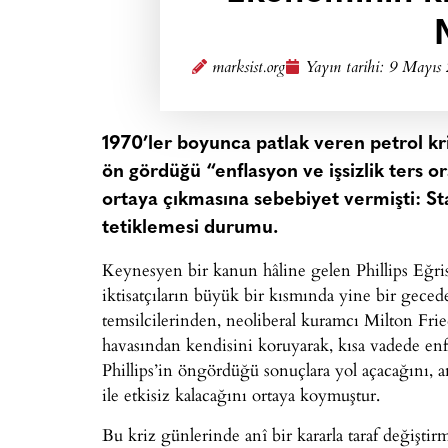
marksist.org
Yayın tarihi:
9 Mayıs 
1970’ler boyunca patlak veren petrol kriz
ön gördüğü “enflasyon ve işsizlik ters o
ortaya çıkmasına sebebiyet vermişti: Stag
tetiklemesi durumu.
Keynesyen bir kanun hâline gelen Phillips Eğr
iktisatçıların büyük bir kısmında yine bir gec
temsilcilerinden, neoliberal kuramcı Milton Fri
havasından kendisini koruyarak, kısa vadede enf
Phillips’in öngördüğü sonuçlara yol açacağını, 
ile etkisiz kalacağını ortaya koymuştur.
Bu kriz günlerinde anî bir kararla taraf değiş