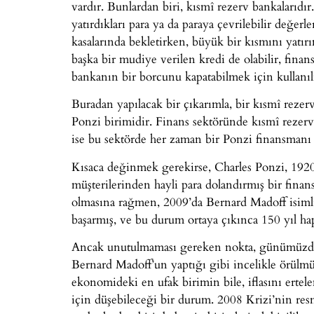
vardır. Bunlardan biri, kısmî rezerv bankalarıdı
yatırdıkları para ya da paraya çevrilebilir değerl
kasalarında bekletirken, büyük bir kısmını yatırım
başka bir mudiye verilen kredi de olabilir, finansa
bankanın bir borcunu kapatabilmek için kullanılm
Buradan yapılacak bir çıkarımla, bir kısmî rezerv
Ponzi birimidir. Finans sektöründe kısmî rezerv
ise bu sektörde her zaman bir Ponzi finansmanı 
Kısaca değinmek gerekirse, Charles Ponzi, 1920’
müşterilerinden hayli para dolandırmış bir fina
olmasına rağmen, 2009’da Bernard Madoff isimli 
başarmış, ve bu durum ortaya çıkınca 150 yıl hapi
Ancak unutulmaması gereken nokta, günümüzde P
Bernard Madoff’un yaptığı gibi incelikle örülm
ekonomideki en ufak birimin bile, iflasını ertel
için düşebileceği bir durum. 2008 Krizi’nin res