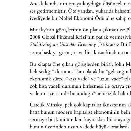
Ancak kendisinin ortaya koyduğu düşünceler, ne
ses getirmemiştir. Öte yandan, yukarıda bahset
ivediyetle bir Nobel Ekonomi Ödülü’ne sahip o
Minsky’nin görüşlerinin ön plana çıkması ise ö
2008 Global Finansal Krizi’nin patlak vermesiy
[İstikrarsız Bir
Stabilizing an Unstable Economy
sonra baskıya girmiştir ve bir iktisat kitabına ora
Bu kitapta öne çıkan görüşlerden birisi, John 
belirsizliği” durumu. Tam olarak bu “geleceğin b
ekonomik süreci “kısa vade” ve “uzun vade” olar
çok kısa vadeli durumun birleşmesi ile ortaya ç
vadenin içerisinde bulunduğu” belirsizlik hâlinde
Üstelik Minsky, pek çok kapitalist iktisatçının
hatta bunun modern kapitalist ekonominin belirl
sermaye birikimi üretken kaynakları bir araya g
bunun üzerinden uzun vadede büyük oranlarda k