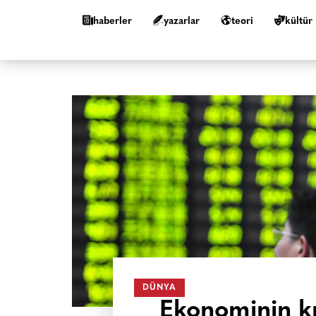
haberler
yazarlar
teori
kültür
DÜNYA
Ekonominin kı