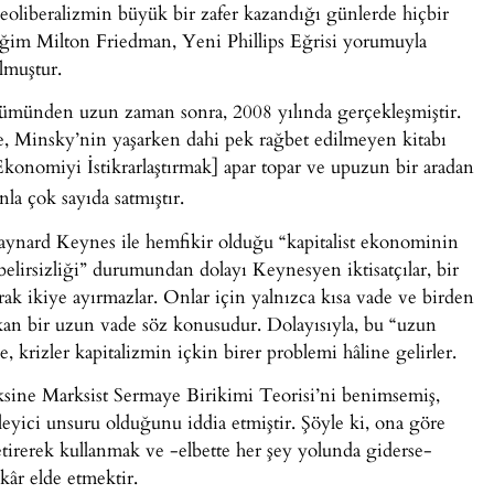
oliberalizmin büyük bir zafer kazandığı günlerde hiçbir
tiğim Milton Friedman, Yeni Phillips Eğrisi yorumuyla
lmuştur.
lümünden uzun zaman sonra, 2008 yılında gerçekleşmiştir.
le, Minsky’nin yaşarken dahi pek rağbet edilmeyen kitabı
 Ekonomiyi İstikrarlaştırmak] apar topar ve upuzun bir aradan
nla çok sayıda satmıştır.
Maynard Keynes ile hemfikir olduğu “kapitalist ekonominin
elirsizliği” durumundan dolayı Keynesyen iktisatçılar, bir
ak ikiye ayırmazlar. Onlar için yalnızca kısa vade ve birden
ıkan bir uzun vade söz konusudur. Dolayısıyla, bu “uzun
, krizler kapitalizmin içkin birer problemi hâline gelirler.
 aksine Marksist Sermaye Birikimi Teorisi’ni benimsemiş,
eyici unsuru olduğunu iddia etmiştir. Şöyle ki, ona göre
etirerek kullanmak ve -elbette her şey yolunda giderse-
âr elde etmektir.