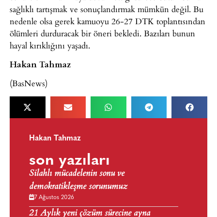
sağlıklı tartışmak ve sonuçlandırmak mümkün değil. Bu
nedenle olsa gerek kamuoyu 26-27 DTK toplantısından
ölümleri durduracak bir öneri bekledi. Bazıları bunun
hayal kırıklığını yaşadı.
Hakan Tahmaz
(BasNews)
Hakan Tahmaz
son yazıları
Silahlı mücadelenin sonu ve
demokratikleşme sorunumuz
7 Ağustos 2026
21 Aylık yeni çözüm sürecine ayna