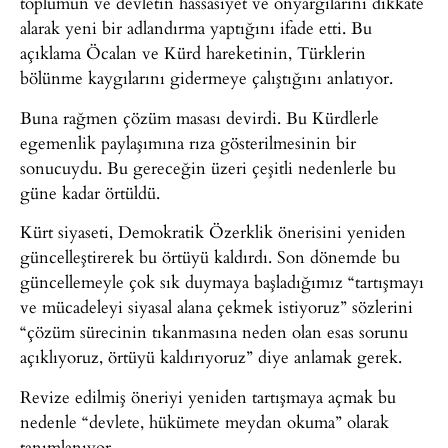
toplumun ve devletin hassasiyet ve önyargılarını dikkate
alarak yeni bir adlandırma yaptığını ifade etti. Bu
açıklama Öcalan ve Kürd hareketinin, Türklerin
bölünme kaygılarını gidermeye çalıştığını anlatıyor.
Buna rağmen çözüm masası devirdi. Bu Kürdlerle
egemenlik paylaşımına rıza gösterilmesinin bir
sonucuydu. Bu gereceğin üzeri çeşitli nedenlerle bu
güne kadar örtüldü.
Kürt siyaseti, Demokratik Özerklik önerisini yeniden
güncelleştirerek bu örtüyü kaldırdı. Son dönemde bu
güncellemeyle çok sık duymaya başladığımız “tartışmayı
ve mücadeleyi siyasal alana çekmek istiyoruz” sözlerini
“çözüm sürecinin tıkanmasına neden olan esas sorunu
açıklıyoruz, örtüyü kaldırıyoruz” diye anlamak gerek.
Revize edilmiş öneriyi yeniden tartışmaya açmak bu
nedenle “devlete, hükümete meydan okuma” olarak
tanımlanıyor.