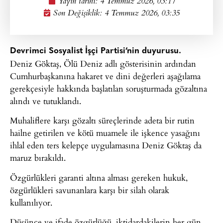
Yayın tarihi:
4 Temmuz 2026, 03:17
Son Değişiklik: 4 Temmuz 2026, 03:35
Devrimci Sosyalist İşçi Partisi’nin duyurusu.
Deniz Göktaş, Ölü Deniz adlı gösterisinin ardından
Cumhurbaşkanına hakaret ve dini değerleri aşağılama
gerekçesiyle hakkında başlatılan soruşturmada gözaltına
alındı ve tutuklandı.
Muhaliflere karşı gözaltı süreçlerinde adeta bir rutin
hailne getirilen ve kötü muamele ile işkence yasağını
ihlal eden ters kelepçe uygulamasına Deniz Göktaş da
maruz bırakıldı.
Özgürlükleri garanti altına alması gereken hukuk,
özgürlükleri savunanlara karşı bir silah olarak
kullanılıyor.
Düşünce ve ifade özgürlüğü, iktidardakilerin her gün