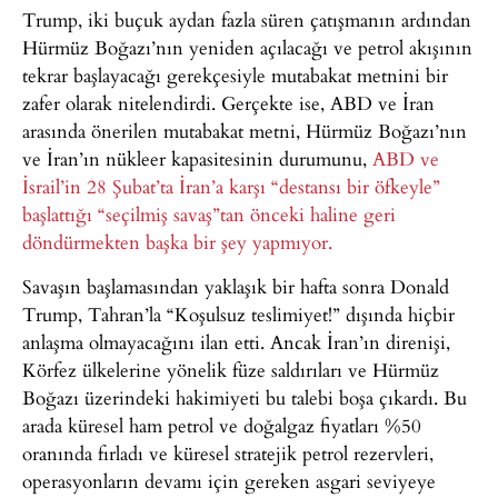
Trump, iki buçuk aydan fazla süren çatışmanın ardından
Hürmüz Boğazı’nın yeniden açılacağı ve petrol akışının
tekrar başlayacağı gerekçesiyle mutabakat metnini bir
zafer olarak nitelendirdi. Gerçekte ise, ABD ve İran
arasında önerilen mutabakat metni, Hürmüz Boğazı’nın
ve İran’ın nükleer kapasitesinin durumunu,
ABD ve
İsrail’in 28 Şubat’ta İran’a karşı “destansı bir öfkeyle”
başlattığı “seçilmiş savaş”tan önceki haline geri
döndürmekten başka bir şey yapmıyor.
Savaşın başlamasından yaklaşık bir hafta sonra Donald
Trump, Tahran’la “Koşulsuz teslimiyet!” dışında hiçbir
anlaşma olmayacağını ilan etti. Ancak İran’ın direnişi,
Körfez ülkelerine yönelik füze saldırıları ve Hürmüz
Boğazı üzerindeki hakimiyeti bu talebi boşa çıkardı. Bu
arada küresel ham petrol ve doğalgaz fiyatları %50
oranında fırladı ve küresel stratejik petrol rezervleri,
operasyonların devamı için gereken asgari seviyeye