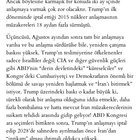
Ancak böylesine karmaşık bir konuda iki ay içinde
anlaşmaya varmak çok zor olacaktır. Trump’ın ilk
döneminde iptal ettiği 2015 nükleer anlaşmasının
müzakereleri 18 aydan fazla sürmüştü.
Üçüncüsü, Ağustos ayından sonra tam bir anlaşmaya
varılsa ve bu anlaşma sürdürülse bile, yeniden çatışma
baskısı yüksek. Trump’ın teslimiyetine öfkelenenler
sadece İsrailliler değil; CIA ve diğer güvenlik güçleri
gibi ABD’nin “derin devletindeki” “küreselciler” ve
Kongre’deki Cumhuriyetçi ve Demokratların önemli bir
bölümü de savaşı yeniden başlatmak ve “İran’ı bitirmek”
istiyor. Trump üzerindeki baskı o kadar büyük ki,
sürekli olarak bir anlaşma olduğunu iddia etmekle, daha
fazla bombalama ve hatta mevcut İran müzakerecilerinin
suikastı tehdidi arasında gidip geliyor! ABD Kongresi
ara seçimleri bittikten sonra, Trump’ın anlaşmayı iptal
edip 2028’de sahneden ayrılmadan önce İran’dan
“intikam” alması ihtimali oldukça yüksek.