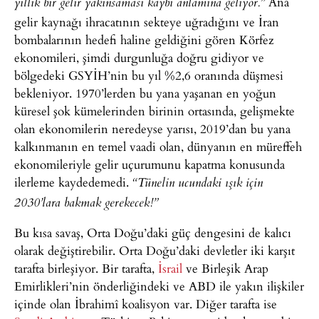
Ana
yıllık bir gelir yakınsaması kaybı anlamına geliyor.”
gelir kaynağı ihracatının sekteye uğradığını ve İran
bombalarının hedefi haline geldiğini gören Körfez
ekonomileri, şimdi durgunluğa doğru gidiyor ve
bölgedeki GSYİH’nin bu yıl %2,6 oranında düşmesi
bekleniyor. 1970’lerden bu yana yaşanan en yoğun
küresel şok kümelerinden birinin ortasında, gelişmekte
olan ekonomilerin neredeyse yarısı, 2019’dan bu yana
kalkınmanın en temel vaadi olan, dünyanın en müreffeh
ekonomileriyle gelir uçurumunu kapatma konusunda
ilerleme kaydedemedi.
“Tünelin ucundaki ışık için
2030’lara bakmak gerekecek!”
Bu kısa savaş, Orta Doğu’daki güç dengesini de kalıcı
olarak değiştirebilir. Orta Doğu’daki devletler iki karşıt
tarafta birleşiyor. Bir tarafta,
İsrail
ve Birleşik Arap
Emirlikleri’nin önderliğindeki ve ABD ile yakın ilişkiler
içinde olan İbrahimî koalisyon var. Diğer tarafta ise