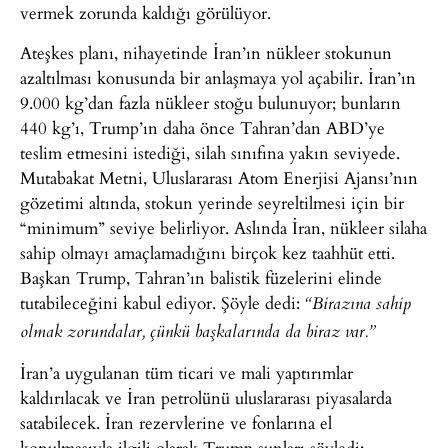
vermek zorunda kaldığı görülüyor.
Ateşkes planı, nihayetinde İran’ın nükleer stokunun
azaltılması konusunda bir anlaşmaya yol açabilir. İran’ın
9.000 kg’dan fazla nükleer stoğu bulunuyor; bunların
440 kg’ı, Trump’ın daha önce Tahran’dan ABD’ye
teslim etmesini istediği, silah sınıfına yakın seviyede.
Mutabakat Metni, Uluslararası Atom Enerjisi Ajansı’nın
gözetimi altında, stokun yerinde seyreltilmesi için bir
“minimum” seviye belirliyor. Aslında İran, nükleer silaha
sahip olmayı amaçlamadığını birçok kez taahhüt etti.
Başkan Trump, Tahran’ın balistik füzelerini elinde
tutabileceğini kabul ediyor. Şöyle dedi:
“Birazına sahip
olmak zorundalar, çünkü başkalarında da biraz var.”
İran’a uygulanan tüm ticari ve mali yaptırımlar
kaldırılacak ve İran petrolünü uluslararası piyasalarda
satabilecek. İran rezervlerine ve fonlarına el
konulmasıyla ilgili olarak Trump şunları söyledi: