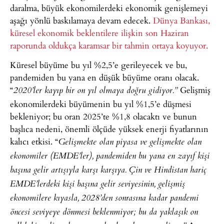
daralma, büyük ekonomilerdeki ekonomik genişlemeyi
aşağı yönlü baskılamaya devam edecek.
Dünya Bankası,
küresel ekonomik beklentilere ilişkin son Haziran
raporunda oldukça karamsar bir tahmin ortaya koyuyor.
Küresel büyüme bu yıl %2,5’e gerileyecek ve bu,
pandemiden bu yana en düşük büyüme oranı olacak.
“
Gelişmiş
2020’ler kayıp bir on yıl olmaya doğru gidiyor.”
ekonomilerdeki büyümenin bu yıl %1,5’e düşmesi
bekleniyor; bu oran 2025’te %1,8 olacaktı ve bunun
başlıca nedeni, önemli ölçüde yüksek enerji fiyatlarının
kalıcı etkisi. “
Gelişmekte olan piyasa ve gelişmekte olan
ekonomiler (EMDE’ler), pandemiden bu yana en zayıf kişi
başına gelir artışıyla karşı karşıya. Çin ve Hindistan hariç
EMDE’lerdeki kişi başına gelir seviyesinin, gelişmiş
ekonomilere kıyasla, 2028’den sonrasına kadar pandemi
öncesi seviyeye dönmesi beklenmiyor; bu da yaklaşık on