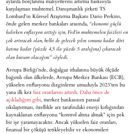
aylarda borçlanma maliyetlerini artırma baskısıyla
karşılaşması muhtemel. Danışmanlık şirketi TS
Lombard’ın Küresel Araştırma Başkanı Dario Perkins,
önde gelen merkez bankaları arasında,
“ekonomi güçlü
kalırken enflasyon arttığı için, Fed’in muhtemelen faizleri en
çok artıracak olan, belki de gelecek yılın sonuna kadar dört
katına kadar (yüzde 4,5 ila yüzde 5 aralığına) çıkaracak
olan kurum olacağını” söyledi.
Avrupa Birliği’nde, doğalgaz ithalatına büyük ölçüde
bağımlı olan ülkelerde, Avrupa Merkez Bankası (ECB),
yükselen enflasyonu dizginleme umuduyla 2023’ten bu
yana ilk kez
faiz oranlarını artırdı.
Daha önce de
açıkladığım gibi
, merkez bankasının parasal
sıkılaştırması, özellikle arz tarafındaki enerji kıtlığından
kaynaklanan enflasyonu “kontrol altına almak” için pek
bir işe yaramayacaktır. Ancak yükselen faiz oranları,
finansal bir çöküşü tetikleyebilir ve ekonomileri