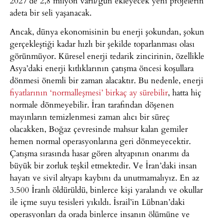
2027’de 2,8 milyon varil/gün ekleyecek yeni projelerin
adeta bir seli yaşanacak.
Ancak, dünya ekonomisinin bu enerji şokundan, şokun
gerçekleştiği kadar hızlı bir şekilde toparlanması olası
görünmüyor. Küresel enerji tedarik zincirinin, özellikle
Asya’daki enerji kıtlıklarının çatışma öncesi koşullara
dönmesi önemli bir zaman alacaktır. Bu nedenle, enerji
fiyatlarının ‘normalleşmesi’ birkaç ay sürebilir
, hatta hiç
normale dönmeyebilir. İran tarafından döşenen
mayınların temizlenmesi zaman alıcı bir süreç
olacakken, Boğaz çevresinde mahsur kalan gemiler
hemen normal operasyonlarına geri dönmeyecektir.
Çatışma sırasında hasar gören altyapının onarımı da
büyük bir zorluk teşkil etmektedir. Ve İran’daki insan
hayatı ve sivil altyapı kaybını da unutmamalıyız. En az
3.500 İranlı öldürüldü, binlerce kişi yaralandı ve okullar
ile içme suyu tesisleri yıkıldı. İsrail’in Lübnan’daki
operasyonları da orada binlerce insanın ölümüne ve