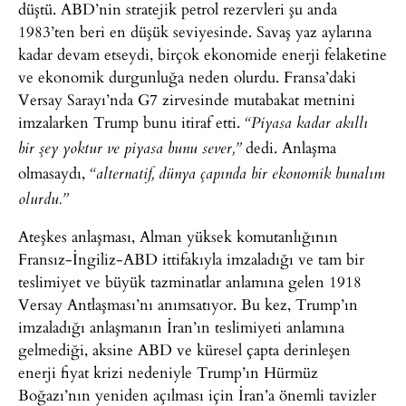
düştü. ABD’nin stratejik petrol rezervleri şu anda
1983’ten beri en düşük seviyesinde. Savaş yaz aylarına
kadar devam etseydi, birçok ekonomide enerji felaketine
ve ekonomik durgunluğa neden olurdu. Fransa’daki
Versay Sarayı’nda G7 zirvesinde mutabakat metnini
imzalarken Trump bunu itiraf etti.
“Piyasa kadar akıllı
dedi. Anlaşma
bir şey yoktur ve piyasa bunu sever,”
olmasaydı,
“alternatif, dünya çapında bir ekonomik bunalım
olurdu.”
Ateşkes anlaşması, Alman yüksek komutanlığının
Fransız-İngiliz-ABD ittifakıyla imzaladığı ve tam bir
teslimiyet ve büyük tazminatlar anlamına gelen 1918
Versay Antlaşması’nı anımsatıyor. Bu kez, Trump’ın
imzaladığı anlaşmanın İran’ın teslimiyeti anlamına
gelmediği, aksine ABD ve küresel çapta derinleşen
enerji fiyat krizi nedeniyle Trump’ın Hürmüz
Boğazı’nın yeniden açılması için İran’a önemli tavizler