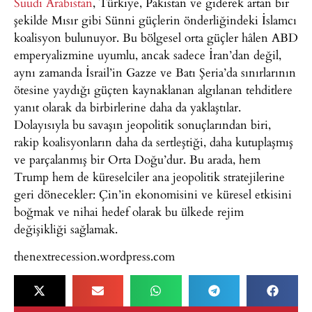
Suudi Arabistan
, Türkiye, Pakistan ve giderek artan bir
şekilde Mısır gibi Sünni güçlerin önderliğindeki İslamcı
koalisyon bulunuyor. Bu bölgesel orta güçler hâlen ABD
emperyalizmine uyumlu, ancak sadece İran’dan değil,
aynı zamanda İsrail’in Gazze ve Batı Şeria’da sınırlarının
ötesine yaydığı güçten kaynaklanan algılanan tehditlere
yanıt olarak da birbirlerine daha da yaklaştılar.
Dolayısıyla bu savaşın jeopolitik sonuçlarından biri,
rakip koalisyonların daha da sertleştiği, daha kutuplaşmış
ve parçalanmış bir Orta Doğu’dur. Bu arada, hem
Trump hem de küreselciler ana jeopolitik stratejilerine
geri dönecekler: Çin’in ekonomisini ve küresel etkisini
boğmak ve nihai hedef olarak bu ülkede rejim
değişikliği sağlamak.
thenextrecession.wordpress.com