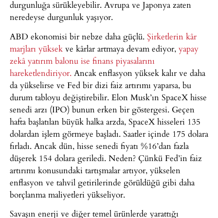
durgunluğa sürükleyebilir. Avrupa ve Japonya zaten
neredeyse durgunluk yaşıyor.
ABD ekonomisi bir nebze daha güçlü.
Şirketlerin kâr
marjları yüksek
ve kârlar artmaya devam ediyor,
yapay
zekâ yatırım balonu ise finans piyasalarını
hareketlendiriyor.
Ancak enflasyon yüksek kalır ve daha
da yükselirse ve Fed bir dizi faiz artırımı yaparsa, bu
durum tabloyu değiştirebilir. Elon Musk’ın SpaceX hisse
senedi arzı (IPO) bunun erken bir göstergesi. Geçen
hafta başlatılan büyük halka arzda, SpaceX hisseleri 135
dolardan işlem görmeye başladı. Saatler içinde 175 dolara
fırladı. Ancak dün, hisse senedi fiyatı %16’dan fazla
düşerek 154 dolara geriledi. Neden? Çünkü Fed’in faiz
artırımı konusundaki tartışmalar artıyor, yükselen
enflasyon ve tahvil getirilerinde görüldüğü gibi daha
borçlanma maliyetleri yükseliyor.
Savaşın enerji ve diğer temel ürünlerde yarattığı