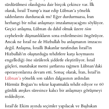
sürdürülmesi olasılığına dair birçok çekince var. İlk
olarak, İsrail Trump’a itaat edip Lübnan’a yönelik
saldırılarını durduracak mı? Eğer durdurmazsa, İran
herhangi bir nihai anlaşmayı imzalamayacağını söylüyor.
Geçici anlaşma, Lübnan da dahil olmak üzere
tüm
cephelerde düşmanlıkların sona erdirilmesini öngörüyor.
Ancak ne İsrail ne de Hizbullah bu anlaşmanın imzacısı
değil. Anlaşma, İsrailli Bakanlar tarafından İsrail’in
Hizbullah’ın oluşturduğu tehditlere karşı koymasını
engellediği öne sürülerek şiddetle eleştiriliyor. İsrail
güçleri, mutabakat metni şartlarına rağmen Lübnan’daki
operasyonlarına devam etti. Sonuç olarak, İran, İsrail’in
Lübnan’a
yönelik son saldırı dalgasının ardından
Hürmüz Boğazı’nı tekrar kapatmakla tehdit ediyor ve 60
günlük ateşkes süresince kalıcı bir anlaşmayı görüşmeyi
reddediyor.
İsrail’de Ekim ayında seçimler yapılacak ve Başbakan