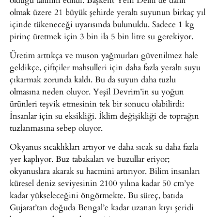
olmak üzere 21 büyük şehirde yeraltı suyunun birkaç yıl
içinde tükeneceği uyarısında bulunuldu. Sadece 1 kg
pirinç üretmek için 3 bin ila 5 bin litre su gerekiyor.
Üretim arttıkça ve muson yağmurları güvenilmez hale
geldikçe, çiftçiler mahsulleri için daha fazla yeraltı suyu
çıkarmak zorunda kaldı. Bu da suyun daha tuzlu
olmasına neden oluyor. Yeşil Devrim’in su yoğun
ürünleri teşvik etmesinin tek bir sonucu olabilirdi:
İnsanlar için su eksikliği. İklim değişikliği de toprağın
tuzlanmasına sebep oluyor.
Okyanus sıcaklıkları artıyor ve daha sıcak su daha fazla
yer kaplıyor. Buz tabakaları ve buzullar eriyor;
okyanuslara akarak su hacmini artırıyor. Bilim insanları
küresel deniz seviyesinin 2100 yılına kadar 50 cm’ye
kadar yükseleceğini öngörmekte. Bu süreç, batıda
Gujarat’tan doğuda Bengal’e kadar uzanan kıyı şeridi