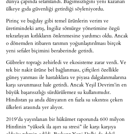
dünya çapında selamlandı. Bağımsızlığını yeni kazanan
ülkeye gıda güvenliği getirdiği söyleniyordu.
Pirinç ve buğday gibi temel ürünlerin verim ve
üretimindeki artış, İngiliz sömürge yönetimine özgü
tekrarlayan kıtlıkların önlenmesine yardımcı oldu. Ancak
o dönemden itibaren tarımın yoğunlaştırılması birçok
yeni sefalet biçimini beraberinde getirdi.
Gübreler toprağı zehirledi ve ekosisteme zarar verdi. Ve
tek bir nakit ürüne bel bağlanması, çiftçileri özellikle
güneş yanması ile hastalıklara ve piyasa dalgalanmalarına
karşı savunmasız hale getirdi. Ancak Yeşil Devrim’in en
büyük başarısızlığı sürdürülemez su kullanımıdır.
Hindistan şu anda dünyanın en fazla su sıkıntısı çeken
ülkeleri arasında yer alıyor.
2019’da yayınlanan bir hükümet raporunda 600 milyon
Hintlinin “yüksek ila aşırı su stresi” ile karşı karşıya
olduğu tahmin edildi. Başkent Yeni Delhi de dahil