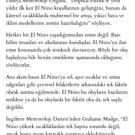
Dünya Meteoroloji Örgütü, “Tropikal Pasifik’te yedi
yıldır ilk kez El Nino koşullarının geliştiğini, bunun da
küresel sıcaklıklarda muhtemel bir artışa, yıkıcı hava ve
iklim modellerine zemin hazırladığını” söylüyor.
Herkes bir El Nino yaşadığımızdan emin değil. Bazı
bilim insanları ve uluslararası kuruluşlar, El Nino’yu ilan
etme konusunda çok temkinli davranıyor. Böyle bir olay
başladıysa bile henüz emekleme aşamasında olduğunu
söylüyorlar.
Ana akım basın El Nino’yu sel, aşırı sıcaklar ve sıtma
salgınları gibi çevresel felaketlerin arkasındaki tek faktör
olarak sunma eğiliminde. El Nino bu olayların bazılarını
tetiklese ya da bu olaylarda bir faktör olsa da, tek suçlu
değildir.
İngiltere Meteoroloji Dairesi’nden Grahame Madge, “El
Nino yüksek sıcaklıklardan tek başına sorumlu değil,
ancak bunu insan kaynaklı ısınmaya eklediğinizde…