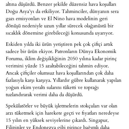
altına düşürdü. Benzer şekilde düzensiz hava koşulları
Doğu Asya’yı da etkiliyor. Tahminciler, dünyanın sera
gazı emisyonları ve El Nino hava modelinin geri
dönüşü nedeniyle uzun yıllar sürecek olağanüstü bir
sıcaklık dönemine girebileceği konusunda uyarıyor.
Eskiden yılda iki ürün yetiştiren pek çok çiftçi artık
sadece bir ürün ekiyor. Patronların Dünya Ekonomik
Forumu, iklim değişikliğinin 2050 yılına kadar pirinç
verimini yüzde 15 azaltabileceğini tahmin ediyor.
Ancak çiftçiler olumsuz hava koşullarından çok daha
fazlasıyla karşı karşıya. Yıllardır gübre kullanarak yapılan
yoğun ekim yeraltı sularını tüketti ve toprağı
tuzlandırarak verimi daha da düşürdü.
Spekülatörler ve büyük işletmelerin stokçuları var olan
arzı tüketmek için harekete geçti ve fiyatları neredeyse
15 yılın en yüksek seviyelerine çıkardı. Singapur,
Filipinler ve Endonezya gibi pirince bağımlı daha