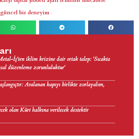
 güncel bir deneyim
arı
tal-İş'ten iklim krizine dair ortak talep: 'Sıcakta
asal düzenleme zorunluluktur'
aşlangıçtır: Aralanan kapıyı birlikte zorlayalım,
ecek olan Kürt halkına verilecek destektir