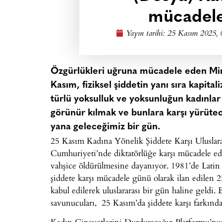
mücadele
Yayın tarihi:
25 Kasım 2025, 
Özgürlükleri uğruna mücadele eden Mir
Kasım, fiziksel şiddetin yanı sıra kapitali
türlü yoksulluk ve yoksunluğun kadınlar 
görünür kılmak ve bunlara karşı yürüte
yana geleceğimiz bir gün.
25 Kasım Kadına Yönelik Şiddete Karşı Ulusla
Cumhuriyeti’nde diktatörlüğe karşı mücadele ed
vahşice öldürülmesine dayanıyor. 1981’de Lati
şiddete karşı mücadele günü olarak ilan edilen 2
kabul edilerek uluslararası bir gün haline geldi
savunucuları, 25 Kasım’da şiddete karşı farkında
Kadın Cinayetlerini Durduracağız Platformu’nun