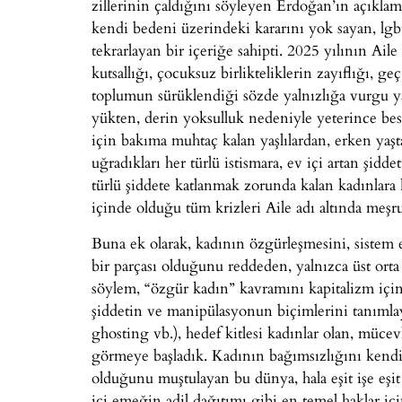
zillerinin çaldığını söyleyen Erdoğan’ın açıkla
kendi bedeni üzerindeki kararını yok sayan, lg
tekrarlayan bir içeriğe sahipti. 2025 yılının Aile
kutsallığı, çocuksuz birlikteliklerin zayıflığı, g
toplumun sürüklendiği sözde yalnızlığa vurgu 
yükten, derin yoksulluk nedeniyle yeterince bes
için bakıma muhtaç kalan yaşlılardan, erken yaşt
uğradıkları her türlü istismara, ev içi artan şi
türlü şiddete katlanmak zorunda kalan kadınlara
içinde olduğu tüm krizleri Aile adı altında meşru
Buna ek olarak, kadının özgürleşmesini, sistem 
bir parçası olduğunu reddeden, yalnızca üst orta
söylem, “özgür kadın” kavramını kapitalizm için k
şiddetin ve manipülasyonun biçimlerini tanımla
ghosting vb.), hedef kitlesi kadınlar olan, müce
görmeye başladık. Kadının bağımsızlığını kendis
olduğunu muştulayan bu dünya, hala eşit işe eşi
içi emeğin adil dağıtımı gibi en temel haklar iç