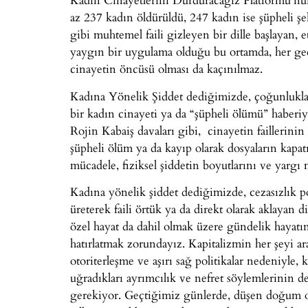
az 237 kadın öldürüldü, 247 kadın ise şüpheli şek
gibi muhtemel faili gizleyen bir dille başlayan, 
yaygın bir uygulama olduğu bu ortamda, her ge
cinayetin öncüsü olması da kaçınılmaz.
Kadına Yönelik Şiddet dediğimizde, çoğunlukla 
bir kadın cinayeti ya da “şüpheli ölümü” haberi
Rojin Kabaiş davaları gibi, cinayetin faillerini
şüpheli ölüm ya da kayıp olarak dosyaların kapatı
mücadele, fiziksel şiddetin boyutlarını ve yargı 
Kadına yönelik şiddet dediğimizde, cezasızlık p
üreterek faili örtük ya da direkt olarak aklayan di
özel hayat da dahil olmak üzere gündelik hayatın 
hatırlatmak zorundayız. Kapitalizmin her şeyi ara
otoriterleşme ve aşırı sağ politikalar nedeniyle, 
uğradıkları ayrımcılık ve nefret söylemlerinin d
gerekiyor. Geçtiğimiz günlerde, düşen doğum or