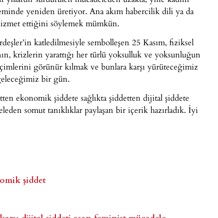
 zeminde yeniden üretiyor. Ana akım habercilik dili ya da
 hizmet ettiğini söylemek mümkün.
eşler’in katledilmesiyle sembolleşen 25 Kasım, fiziksel
ının, krizlerin yarattığı her türlü yoksulluk ve yoksunluğun
biçimlerini görünür kılmak ve bunlara karşı yürüteceğimiz
geleceğimiz bir gün.
tten ekonomik şiddete sağlıkta şiddetten dijital şiddete
eden somut tanıklıklar paylaşan bir içerik hazırladık. İyi
nomik şiddet
rşı dijital şiddeti aşan feminist mücadele