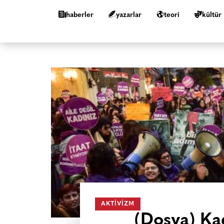
haberler
yazarlar
teori
kültür
AKTIVIZM
(Dosya) Ka