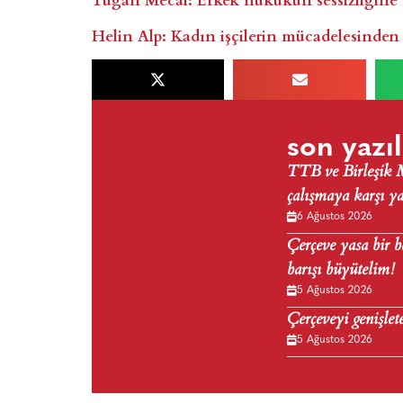
Helin Alp: Kadın işçilerin mücadelesinden
son yazıl
TTB ve Birleşik Me
çalışmaya karşı y
6 Ağustos 2026
Çerçeve yasa bir b
barışı büyütelim!
5 Ağustos 2026
Çerçeveyi genişlet
5 Ağustos 2026