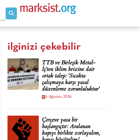
ilginizi çekebilir
TTB ve Birleşik Metal-
İş'ten iklim krizine dair
ortak talep: 'Sıcakta
çalışmaya karşı yasal
düzenleme zorunluluktur'
6 Ağustos 2026
Çerçeve yasa bir
başlangıçtır: Aralanan
kapıyı birlikte zorlayalım,