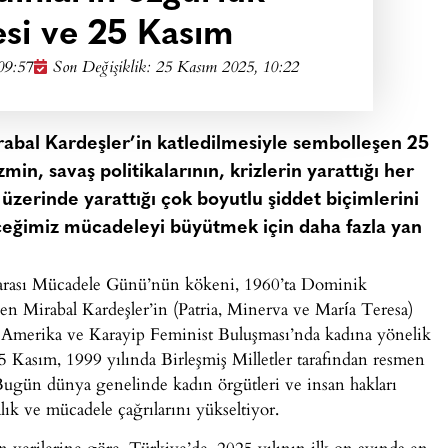
si ve 25 Kasım
09:57
Son Değişiklik: 25 Kasım 2025, 10:22
abal Kardeşler’in katledilmesiyle sembolleşen 25
zmin, savaş politikalarının, krizlerin yarattığı her
üzerinde yarattığı çok boyutlu şiddet biçimlerini
ceğimiz mücadeleyi büyütmek için daha fazla yan
rarası Mücadele Günü’nün kökeni, 1960’ta Dominik
en Mirabal Kardeşler’in (Patria, Minerva ve María Teresa)
n Amerika ve Karayip Feminist Buluşması’nda kadına yönelik
5 Kasım, 1999 yılında Birleşmiş Milletler tarafından resmen
. Bugün dünya genelinde kadın örgütleri ve insan hakları
lık ve mücadele çağrılarını yükseltiyor.
 verilerine göre, Türkiye’de, 2025 yılının ilk on ayında en