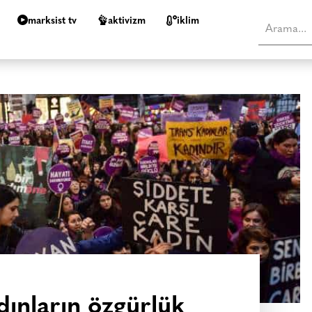
marksist tv
aktivizm
i̇klim
dınların özgürlük