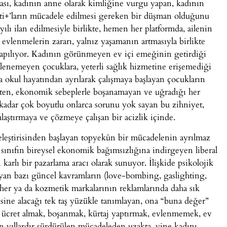
ması, kadının anne olarak kimliğine vurgu yapan, kadının
bti+’ların mücadele edilmesi gereken bir düşman olduğunu
 yılı ilan edilmesiyle birlikte, hemen her platformda, ailenin
eç evlenmelerin zararı, yalnız yaşamanın artmasıyla birlikte
yapılıyor. Kadının görünmeyen ev içi emeğinin getirdiği
lenemeyen çocuklara, yeterli sağlık hizmetine erişemediği
a okul hayatından ayrılarak çalışmaya başlayan çocukların
ddetten, ekonomik sebeplerle boşanamayan ve uğradığı her
 kadar çok boyutlu onlarca sorunu yok sayan bu zihniyet,
laştırmaya ve çözmeye çalışan bir acizlik içinde.
eleştirisinden başlayan topyekûn bir mücadelenin ayrılmaz
 sınıfın bireysel ekonomik bağımsızlığına indirgeyen liberal
arlı bir pazarlama aracı olarak sunuyor. İlişkide psikolojik
yan bazı güncel kavramların (love-bombing, gaslighting,
vher ya da kozmetik markalarının reklamlarında daha sık
ine alacağı tek taş yüzükle tanımlayan, ona “buna değer”
t ücret almak, boşanmak, kürtaj yaptırmak, evlenmemek, ev
in yıllardır sürdürülen mücadeleden uzakta, yine kadını