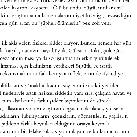
ilde hayatını kaybetti.
“Ölü bulundu, düştü, intihar etti”
etkin soruşturma mekanizmalarının işletilmediği, cezasızlığın
çen gün artan bu “şüpheli ölümlerin” pek çok yeni
ilk akla gelen fiziksel şiddet oluyor. Bunda, hemen her gün
yle karşılaşmamızın payı büyük. Gülistan Doku, Şule Çet,
n cezalandırılması ya da soruşturmanın etkin yürütülerek
lmaması için kadınların verdikleri örgütlü ve ısrarlı
mekanizmalarının faili koruyan reflekslerini de ifşa ediyor.
olitikaları ve “makbul kadın” söylemini sürekli yeniden
l nedeniyle artan fiziksel şiddetin yanı sıra, çalışma hayatı ve
tüm alanlarında farklı şiddet biçimlerini de sürekli
çsallaştıran ve nesneleştiren doğasına ek olarak, yükselen
kadınların, lubunyaların, çocukların, göçmenlerin, yaşlıların
e şiddetin farklı boyutları olduğunu ortaya koymak
anlarını bir felaket olarak yorumlayan ve bu konuda alarm