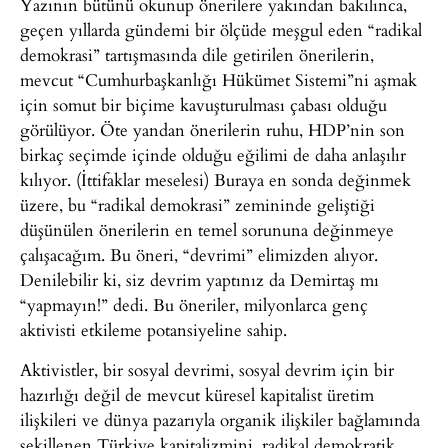
Yazının bütünü okunup önerilere yakından bakılınca,
geçen yıllarda gündemi bir ölçüde meşgul eden “radikal
demokrasi” tartışmasında dile getirilen önerilerin,
mevcut “Cumhurbaşkanlığı Hükümet Sistemi”ni aşmak
için somut bir biçime kavuşturulması çabası olduğu
görülüyor. Öte yandan önerilerin ruhu, HDP’nin son
birkaç seçimde içinde olduğu eğilimi de daha anlaşılır
kılıyor. (İttifaklar meselesi) Buraya en sonda değinmek
üzere, bu “radikal demokrasi” zemininde geliştiği
düşünülen önerilerin en temel sorununa değinmeye
çalışacağım. Bu öneri, “devrimi” elimizden alıyor.
Denilebilir ki, siz devrim yaptınız da Demirtaş mı
“yapmayın!” dedi. Bu öneriler, milyonlarca genç
aktivisti etkileme potansiyeline sahip.
Aktivistler, bir sosyal devrimi, sosyal devrim için bir
hazırlığı değil de mevcut küresel kapitalist üretim
ilişkileri ve dünya pazarıyla organik ilişkiler bağlamında
şekillenen Türkiye kapitalizmini, radikal demokratik