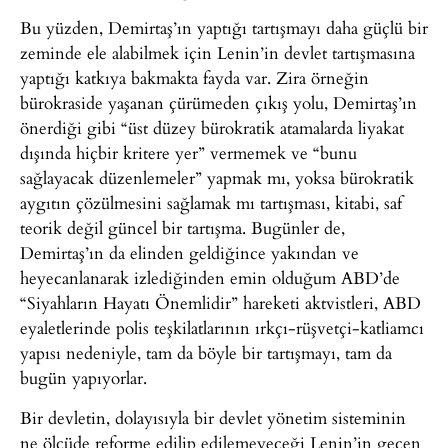
Bu yüzden, Demirtaş’ın yaptığı tartışmayı daha güçlü bir
zeminde ele alabilmek için Lenin’in devlet tartışmasına
yaptığı katkıya bakmakta fayda var. Zira örneğin
bürokraside yaşanan çürümeden çıkış yolu, Demirtaş’ın
önerdiği gibi “üst düzey bürokratik atamalarda liyakat
dışında hiçbir kritere yer” vermemek ve “bunu
sağlayacak düzenlemeler” yapmak mı, yoksa bürokratik
aygıtın çözülmesini sağlamak mı tartışması, kitabi, saf
teorik değil güncel bir tartışma. Bugünler de,
Demirtaş’ın da elinden geldiğince yakından ve
heyecanlanarak izlediğinden emin olduğum ABD’de
“Siyahların Hayatı Önemlidir” hareketi aktvistleri, ABD
eyaletlerinde polis teşkilatlarının ırkçı-rüşvetçi-katliamcı
yapısı nedeniyle, tam da böyle bir tartışmayı, tam da
bugün yapıyorlar.
Bir devletin, dolayısıyla bir devlet yönetim sisteminin
ne ölçüde reforme edilip edilemeyeceği Lenin’in geçen