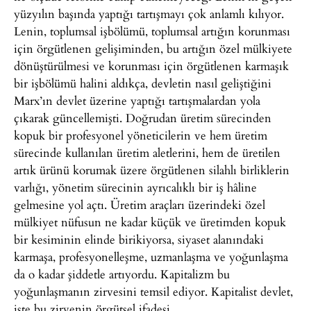
yüzyılın başında yaptığı tartışmayı çok anlamlı kılıyor.
Lenin, toplumsal işbölümü, toplumsal artığın korunması
için örgütlenen gelişiminden, bu artığın özel mülkiyete
dönüştürülmesi ve korunması için örgütlenen karmaşık
bir işbölümü halini aldıkça, devletin nasıl geliştiğini
Marx’ın devlet üzerine yaptığı tartışmalardan yola
çıkarak güncellemişti. Doğrudan üretim sürecinden
kopuk bir profesyonel yöneticilerin ve hem üretim
sürecinde kullanılan üretim aletlerini, hem de üretilen
artık ürünü korumak üzere örgütlenen silahlı birliklerin
varlığı, yönetim sürecinin ayrıcalıklı bir iş hâline
gelmesine yol açtı. Üretim araçları üzerindeki özel
mülkiyet nüfusun ne kadar küçük ve üretimden kopuk
bir kesiminin elinde birikiyorsa, siyaset alanındaki
karmaşa, profesyonelleşme, uzmanlaşma ve yoğunlaşma
da o kadar şiddetle artıyordu. Kapitalizm bu
yoğunlaşmanın zirvesini temsil ediyor. Kapitalist devlet,
işte bu zirvenin örgütsel ifadesi.