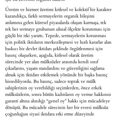
Üretim ve hizmet üretimi kitlesel ve kolektif bir karakter
kazandıkça, farklı sermayelerin organik bileşimi
anlamına gelen küresel piyasalarda oluşan karmaşa, tek
tek her sermaye grubunun ulusal ölçekte korunması için
güçlü bir itki yarattı. Tepede, sermayelerin korunması
için politik iktidarın merkezîleşmesi ve hızlı kararlar alan
baskıcı bir devlet iktidarı şeklinde örgütlenmesi için
basınç oluşurken, aşağıda, kitlesel olarak üretim
sürecinde yer alan mülksüzler arasında kendi sınıf
çıkarlarını, yaşam standardını ve güvenliğini sağlama
almak için iktidarı etkilemek yönünde bir başka basınç
hissediliyordu. Bu basınç, sadece toprak ve mülk
sahiplerinin oy verebildiği seçimlerden, önce erkek
mülksüzlerin, sonra bütün kadınların oy verme hakkının
garanti altına alındığı “genel oy” hakkı için mücadeleye
dönüştü. Bu mücadele sürecinin her bir evresi mülksüz
çoğunluğun siyasî iktidara etki etme düzeyinde