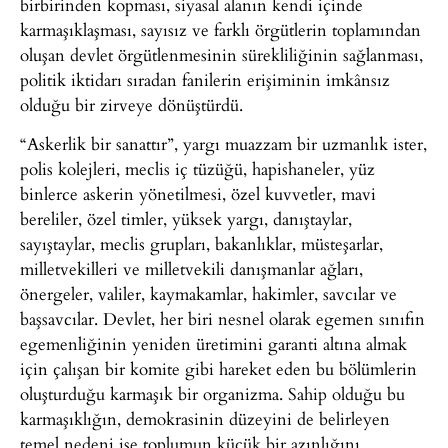
birbirinden kopması, siyasal alanın kendi içinde
karmaşıklaşması, sayısız ve farklı örgütlerin toplamından
oluşan devlet örgütlenmesinin sürekliliğinin sağlanması,
politik iktidarı sıradan fanilerin erişiminin imkânsız
olduğu bir zirveye dönüştürdü.
“Askerlik bir sanattır”, yargı muazzam bir uzmanlık ister,
polis kolejleri, meclis iç tüzüğü, hapishaneler, yüz
binlerce askerin yönetilmesi, özel kuvvetler, mavi
bereliler, özel timler, yüksek yargı, danıştaylar,
sayıştaylar, meclis grupları, bakanlıklar, müsteşarlar,
milletvekilleri ve milletvekili danışmanlar ağları,
önergeler, valiler, kaymakamlar, hakimler, savcılar ve
başsavcılar. Devlet, her biri nesnel olarak egemen sınıfın
egemenliğinin yeniden üretimini garanti altına almak
için çalışan bir komite gibi hareket eden bu bölümlerin
oluşturduğu karmaşık bir organizma. Sahip olduğu bu
karmaşıklığın, demokrasinin düzeyini de belirleyen
temel nedeni ise toplumun küçük bir azınlığını