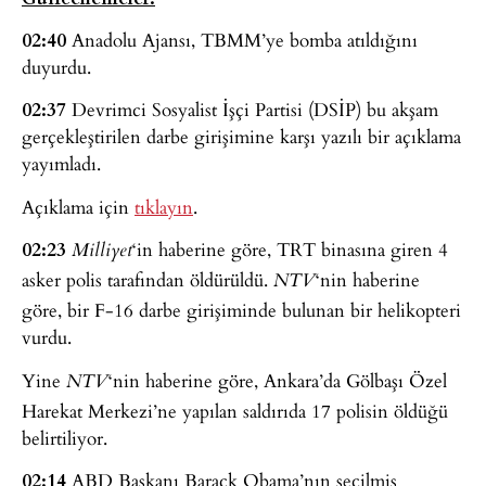
02:40
Anadolu Ajansı, TBMM’ye bomba atıldığını
duyurdu.
02:37
Devrimci Sosyalist İşçi Partisi (DSİP) bu akşam
gerçekleştirilen darbe girişimine karşı yazılı bir açıklama
yayımladı.
Açıklama için
tıklayın
.
02:23
‘in haberine göre, TRT binasına giren 4
Milliyet
asker polis tarafından öldürüldü.
‘nin haberine
NTV
göre, bir F-16 darbe girişiminde bulunan bir helikopteri
vurdu.
Yine
‘nin haberine göre, Ankara’da Gölbaşı Özel
NTV
Harekat Merkezi’ne yapılan saldırıda 17 polisin öldüğü
belirtiliyor.
02:14
ABD Başkanı Barack Obama’nın seçilmiş