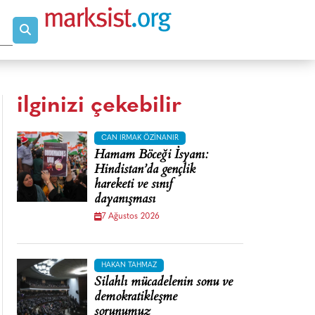
ilginizi çekebilir
CAN IRMAK ÖZINANIR
Hamam Böceği İsyanı:
Hindistan’da gençlik
hareketi ve sınıf
dayanışması
7 Ağustos 2026
HAKAN TAHMAZ
Silahlı mücadelenin sonu ve
demokratikleşme
sorunumuz