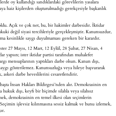
rde oy kullandığı sandıklardaki görevlilerin yasalara
a haiz kişilerden oluşturulmadığı gerekçesiyle başkanlık
oldu. Açık ve çok net, bu, bir hakimler darbesidir. İktidar
hukuki değil siyasi tercihleriyle gerçekleşmiştir. Kanunsuzdur,
ama kesinlikle saygı duyulmaması gereken bir karardır.
ster 27 Mayıs, 12 Mart, 12 Eylül, 28 Şubat, 27 Nisan, 4
 yapsın; ister iktidar partisi tarafından muhalefet
 yargı mensuplarının yaptıkları darbe olsun. Kanun dışı,
a saygı gösterilemez. Kanunsuzluğa veya hileye başvurarak
askeri darbe heveslilerini cesaretlendirir.
 başta İnsan Hakları Bildirgesi’nden alır. Demokrasinin en
 hukuk dışı, keyfi bir biçimde silahla veya silahsız
k, demokrasinin en temel ilkesi olan seçimlerin
. Seçimin işlevsiz kılınmasına sessiz kalmak ve bunu izlemek,
ır.