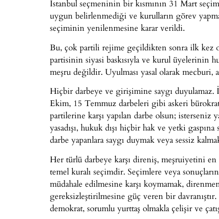
İstanbul seçmeninin bir kısmının 31 Mart seçimle
uygun belirlenmediği ve kurulların görev yapmay
seçiminin yenilenmesine karar verildi.
Bu, çok partili rejime geçildikten sonra ilk kez 
partisinin siyasi baskısıyla ve kurul üyelerinin 
meşru değildir. Uyulması yasal olarak mecburi, 
Hiçbir darbeye ve girişimine saygı duyulamaz. İ
Ekim, 15 Temmuz darbeleri gibi askeri bürokratlar
partilerine karşı yapılan darbe olsun; isterseniz
yasadışı, hukuk dışı hiçbir hak ve yetki gaspın
darbe yapanlara saygı duymak veya sessiz kalmak, 
Her türlü darbeye karşı direniş, meşruiyetini en
temel kuralı seçimdir. Seçimlere veya sonuçlarına
müdahale edilmesine karşı koymamak, direnmeme
gereksizleştirilmesine güç veren bir davranıştır
demokrat, sorumlu yurttaş olmakla çelişir ve çatış