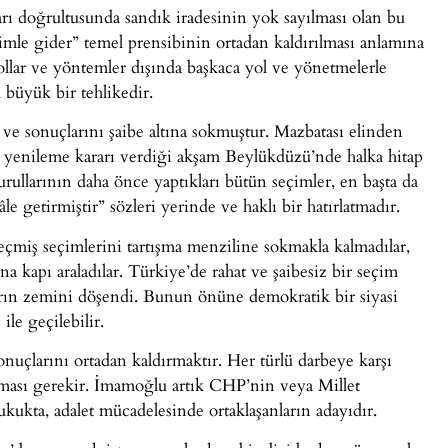
ları doğrultusunda sandık iradesinin yok sayılması olan bu
imle gider” temel prensibinin ortadan kaldırılması anlamına
yollar ve yöntemler dışında başkaca yol ve yönetmelerle
 büyük bir tehlikedir.
 ve sonuçlarını şaibe altına sokmuştur. Mazbatası elinden
yenileme kararı verdiği akşam Beylükdüzü’nde halka hitap
urullarının daha önce yaptıkları bütün seçimler, en başta da
e getirmiştir” sözleri yerinde ve haklı bir hatırlatmadır.
eçmiş seçimlerini tartışma menziline sokmakla kalmadılar,
na kapı araladılar. Türkiye’de rahat ve şaibesiz bir seçim
aların zemini döşendi. Bunun önüne demokratik bir siyasi
ile geçilebilir.
nuçlarını ortadan kaldırmaktır. Her türlü darbeye karşı
ması gerekir. İmamoğlu artık CHP’nin veya Millet
hukukta, adalet mücadelesinde ortaklaşanların adayıdır.