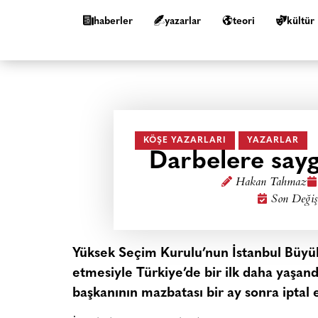
haberler
yazarlar
teori
kültür
KÖŞE YAZARLARI
YAZARLAR
Darbelere sayg
Hakan Tahmaz
Son Değiş
Yüksek Seçim Kurulu’nun İstanbul Büyükş
etmesiyle Türkiye’de bir ilk daha yaşand
başkanının mazbatası bir ay sonra iptal e