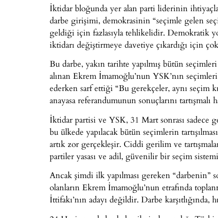
İktidar bloğunda yer alan parti liderinin ihtiyaç
darbe girişimi, demokrasinin “seçimle gelen seç
geldiği için fazlasıyla tehlikelidir. Demokratik 
iktidarı değiştirmeye davetiye çıkardığı için çok
Bu darbe, yakın tarihte yapılmış bütün seçimleri
alınan Ekrem İmamoğlu’nun YSK’nın seçimleri 
ederken sarf ettiği “Bu gerekçeler, aynı seçim k
anayasa referandumunun sonuçlarını tartışmalı hâl
İktidar partisi ve YSK, 31 Mart sonrası sadece g
bu ülkede yapılacak bütün seçimlerin tartışılması
artık zor gerçekleşir. Ciddi gerilim ve tartışm
partiler yasası ve adil, güvenilir bir seçim sistemi 
Ancak şimdi ilk yapılması gereken “darbenin” so
olanların Ekrem İmamoğlu’nun etrafında toplan
İttifakı’nın adayı değildir. Darbe karşıtlığında, 