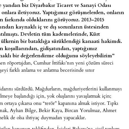
e yandan biz Diyarbakır Ticaret ve Sanayi Odası
ı onlara iletiyoruz. Yaptığımız görüşmelerden, onların
ın farkında olduklarını görüyoruz. 2013-2015
undan kaynaklı iç ve dış sorunların üstesinden
tılmıştı. Devletin tüm kademelerinde, Kürt
 ülkenin bir bataklığa sürüklendiği kanaati hakimdi.
 koşullarından, gidişatından, yaptığımız
aklı bir değerlendirme olduğunu söyleyebilirim”
men röportajdan, Cumhur İttifakı’nın yeni çözüm süreci
şeyi farklı anlama ve anlatma becerisinde sınır
tidarını sürdürdü. Mağdurların, mağduriyetlerini kullanmayı
lmeye başlandığı için, yok oluşlarını yavaşlatmak için;
m ortaya çıkarsa onu “terör” kapanına almak istiyor. Tıpkı
anak, Ayhan Bilge, Bekir Kaya, Bircan Yorulmaz, Ahmet
rmelik de olsa ihtiyaç duymadan yapacaklar.
ilen kanunun teklifinden, İçişleri Bakanı’na, sivil toplum