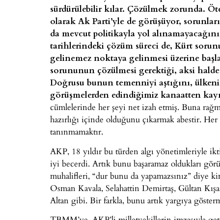
sürdürülebilir kılar. Çözülmek zorunda. Öt
olarak Ak Parti’yle de görüşüyor, sorunlar
da mevcut politikayla yol alınamayacağın
tarihlerindeki çözüm süreci de, Kürt sorun
gelinemez noktaya gelinmesi üzerine başla
sorununun çözülmesi gerektiği, aksi halde
Doğrusu bunun temenniyi aştığını, ülkenin
görüşmelerden edindiğimiz kanaatten kayn
cümlelerinde her şeyi net izah etmiş. Buna rağ
hazırlığı içinde olduğunu çıkarmak abestir. Her 
tanınmamaktır.
AKP, 18 yıldır bu türden algı yönetimleriyle ik
iyi becerdi. Artık bunu başaramaz oldukları görü
muhalifleri, “dur bunu da yapamazsınız” diye ki
Osman Kavala, Selahattin Demirtaş, Gültan Kış
Altan gibi. Bir farkla, bunu artık yargıya göste
TBMM’ye, AKP’li milletvekillerin imzasıyla getir