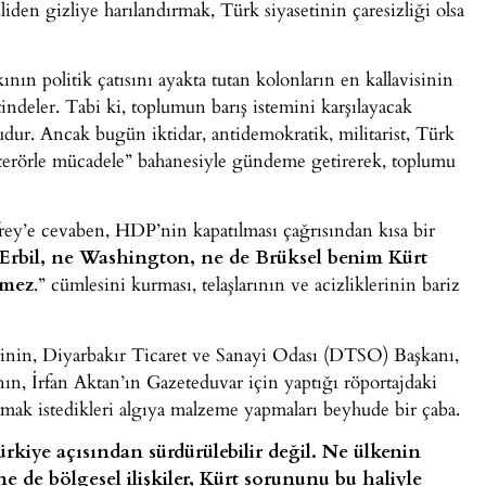
liden gizliye harılandırmak, Türk siyasetinin çaresizliği olsa
nın politik çatısını ayakta tutan kolonların en kallavisinin
indeler. Tabi ki, toplumun barış istemini karşılayacak
udur. Ancak bugün iktidar, antidemokratik, militarist, Türk
ı “terörle mücadele” bahanesiyle gündeme getirerek, toplumu
rey’e cevaben, HDP’nin kapatılması çağrısından kısa bir
Erbil, ne Washington, ne de Brüksel benim Kürt
emez
.” cümlesini kurması, telaşlarının ve acizliklerinin bariz
erinin, Diyarbakır Ticaret ve Sanayi Odası (DTSO) Başkanı,
n, İrfan Aktan’ın Gazeteduvar için yaptığı röportajdaki
atmak istedikleri algıya malzeme yapmaları beyhude bir çaba.
rkiye açısından sürdürülebilir değil. Ne ülkenin
 de bölgesel ilişkiler, Kürt sorununu bu haliyle