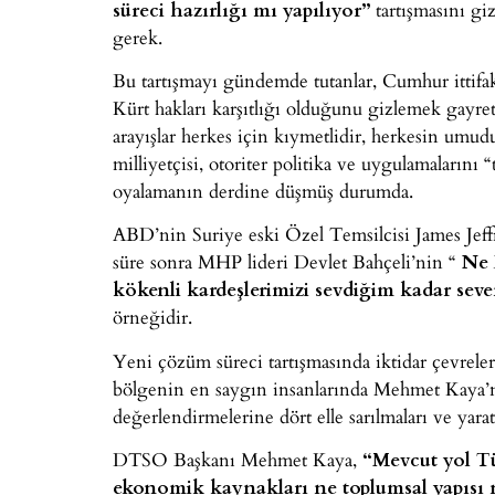
süreci hazırlığı mı yapılıyor”
tartışmasını giz
gerek.
Bu tartışmayı gündemde tutanlar, Cumhur ittifakı
Kürt hakları karşıtlığı olduğunu gizlemek gayret
arayışlar herkes için kıymetlidir, herkesin umud
milliyetçisi, otoriter politika ve uygulamaların
oyalamanın derdine düşmüş durumda.
ABD’nin Suriye eski Özel Temsilcisi James Jeff
süre sonra MHP lideri Devlet Bahçeli’nin “
Ne 
kökenli kardeşlerimizi sevdiğim kadar sev
örneğidir.
Yeni çözüm süreci tartışmasında iktidar çevrel
bölgenin en saygın insanlarında Mehmet Kaya’nı
değerlendirmelerine dört elle sarılmaları ve yar
DTSO Başkanı Mehmet Kaya,
“Mevcut yol Tü
ekonomik kaynakları ne toplumsal yapısı ne