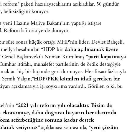
eform” paketi hazırlayacaklarını açıkladılar. 50 gündür
, belirsizliğini koruyor.
ve yeni Hazine Maliye Bakanı’nın yaptığı istişare
l. Reform lafı orta yerde duruyor.
bir süre sonra küçük ortağı MHP’nin lideri Devlet Bahçeli,
l medya hesabından “
HDP bir daha açılmamak üzere
KP Genel Başkanvekili Numan Kurtulmuş
“parti kapatmaya
 Cumhur ittifakı, muhalefet partilerinin de örtük desteğiyle
aktan hiç bir biçimde geri durmuyor. Her fırsatı fazlasıyla
 Semih Yalçın,”
HDP/PKK kâmilen itlafı gereken bir
iyan açıklamasıyla işi soykırıma vardırdı. Görülen o ki, bu
eli’nin “
2021 yılı reform yılı olacaktır. Bizim de
n ekonomiye, daha doğrusu hayatın her alanında
orm seferberliğine sonuna kadar destek
olarak veriyoruz”
açıklaması sonrasında, “
yeni çözüm