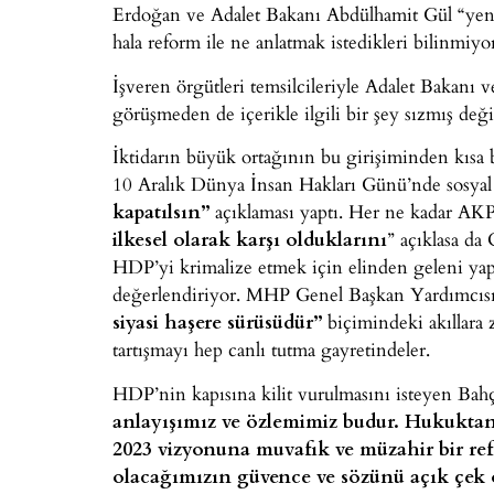
Erdoğan ve Adalet Bakanı Abdülhamit Gül “yeni r
hala reform ile ne anlatmak istedikleri bilinmiyor
İşveren örgütleri temsilcileriyle Adalet Bakanı 
görüşmeden de içerikle ilgili bir şey sızmış deği
İktidarın büyük ortağının bu girişiminden kısa 
10 Aralık Dünya İnsan Hakları Günü’nde sosya
kapatılsın”
açıklaması yaptı. Her ne kadar A
ilkesel olarak karşı olduklarını
” açıklasa da
HDP’yi krimalize etmek için elinden geleni yapm
değerlendiriyor. MHP Genel Başkan Yardımcısı
siyasi haşere sürüsüdür”
biçimindeki akıllara z
tartışmayı hep canlı tutma gayretindeler.
HDP’nin kapısına kilit vurulmasını isteyen Bahç
anlayışımız ve özlemimiz budur. Hukukta
2023 vizyonuna muvafık ve müzahir bir ref
olacağımızın güvence ve sözünü açık çek 