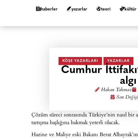
haberler
yazarlar
teori
kültür
KÖŞE YAZARLARI
YAZARLAR
Cumhur İttifakı
alg
Hakan Tahmaz
Son Değişi
Çözüm süreci sonrasında Türkiye’nin nasıl bir
tartışma başlığına bakmak yeterli olacak.
Hazine ve Maliye eski Bakanı Berat Albayrak’ın