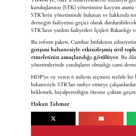
kuruluşlarının (STK) yönetimine kayyım atama yetki
STK’lerin yönetiminde bulunan ve hakkında terör
derneğin faaliyetini geçici olarak durdurabilec
STK’ların yardım faaliyetleri İçişleri Bakanlığı v
Bu reform paketi, Cumhur İttifakının zihniyetine
girişimi bahanesiyle etkisizleşmiş sivil top
etmelerinin amaçlandığı görülüyor
. Bu dü
yönetimlerinde yandaşların olmadığı cami dernekl
HDP’ye oy veren 6 milyon seçmeni terörle bir bi
bahanesiyle STK’ları tasfiye etmeye çalışanlard
beklemek, hayalperestliğin ötesine çoktan geçm
Hakan Tahmaz