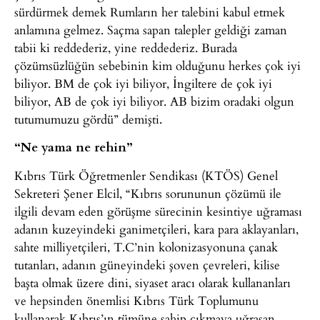
sürdürmek demek Rumların her talebini kabul etmek
anlamına gelmez. Saçma sapan talepler geldiği zaman
tabii ki reddederiz, yine reddederiz. Burada
çözümsüzlüğün sebebinin kim olduğunu herkes çok iyi
biliyor. BM de çok iyi biliyor, İngiltere de çok iyi
biliyor, AB de çok iyi biliyor. AB bizim oradaki olgun
tutumumuzu gördü” demişti.
“Ne yama ne rehin”
Kıbrıs Türk Öğretmenler Sendikası (KTÖS) Genel
Sekreteri Şener Elcil, “Kıbrıs sorununun çözümü ile
ilgili devam eden görüşme sürecinin kesintiye uğraması
adanın kuzeyindeki ganimetçileri, kara para aklayanları,
sahte milliyetçileri, T.C’nin kolonizasyonuna çanak
tutanları, adanın güneyindeki şoven çevreleri, kilise
başta olmak üzere dini, siyaset aracı olarak kullananları
ve hepsinden önemlisi Kıbrıs Türk Toplumunu
kullanarak Kıbrıs’ın tümüne sahip çıkmaya uğraşan