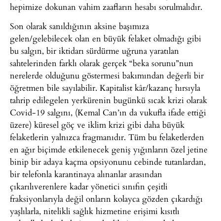
hepimize dokunan vahim zaafların hesabı sorulmalıdır.
Son olarak sanıldığının aksine başımıza
gelen/gelebilecek olan en büyük felaket olmadığı gibi
bu salgın, bir iktidarı sürdürme uğruna yaratılan
sahtelerinden farklı olarak gerçek “beka sorunu”nun
nerelerde olduğunu göstermesi bakımından değerli bir
öğretmen bile sayılabilir. Kapitalist kâr/kazanç hırsıyla
tahrip edilegelen yerkürenin bugünkü sıcak krizi olarak
Covid-19 salgını, (Kemal Can’ın da vukufla ifade ettiği
üzere) küresel göç ve iklim krizi gibi daha büyük
felaketlerin yalnızca fragmanıdır. Tüm bu felaketlerden
en ağır biçimde etkilenecek geniş yığınların özel jetine
binip bir adaya kaçma opsiyonunu cebinde tutanlardan,
bir telefonla karantinaya alınanlar arasından
çıkarılıverenlere kadar yönetici sınıfın çeşitli
fraksiyonlarıyla değil onların kolayca gözden çıkardığı
yaşlılarla, nitelikli sağlık hizmetine erişimi kısıtlı