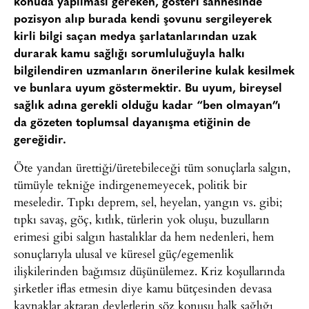
konuda yapılması gereken, gösteri sahnesinde
pozisyon alıp burada kendi şovunu sergileyerek
kirli bilgi saçan medya şarlatanlarından uzak
durarak kamu sağlığı sorumluluğuyla halkı
bilgilendiren uzmanların önerilerine kulak kesilmek
ve bunlara uyum göstermektir. Bu uyum, bireysel
sağlık adına gerekli olduğu kadar “ben olmayan”ı
da gözeten toplumsal dayanışma etiğinin de
gereğidir.
Öte yandan ürettiği/üretebileceği tüm sonuçlarla salgın,
tümüyle tekniğe indirgenemeyecek, politik bir
meseledir. Tıpkı deprem, sel, heyelan, yangın vs. gibi;
tıpkı savaş, göç, kıtlık, türlerin yok oluşu, buzulların
erimesi gibi salgın hastalıklar da hem nedenleri, hem
sonuçlarıyla ulusal ve küresel güç/egemenlik
ilişkilerinden bağımsız düşünülemez. Kriz koşullarında
şirketler iflas etmesin diye kamu bütçesinden devasa
kaynaklar aktaran devletlerin söz konusu halk sağlığı