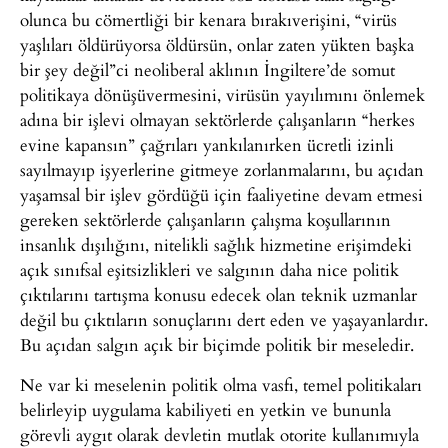
olunca bu cömertliği bir kenara bırakıverişini, “virüs
yaşlıları öldürüyorsa öldürsün, onlar zaten yükten başka
bir şey değil”ci neoliberal aklının İngiltere’de somut
politikaya dönüşüvermesini, virüsün yayılımını önlemek
adına bir işlevi olmayan sektörlerde çalışanların “herkes
evine kapansın” çağrıları yankılanırken ücretli izinli
sayılmayıp işyerlerine gitmeye zorlanmalarını, bu açıdan
yaşamsal bir işlev gördüğü için faaliyetine devam etmesi
gereken sektörlerde çalışanların çalışma koşullarının
insanlık dışılığını, nitelikli sağlık hizmetine erişimdeki
açık sınıfsal eşitsizlikleri ve salgının daha nice politik
çıktılarını tartışma konusu edecek olan teknik uzmanlar
değil bu çıktıların sonuçlarını dert eden ve yaşayanlardır.
Bu açıdan salgın açık bir biçimde politik bir meseledir.
Ne var ki meselenin politik olma vasfı, temel politikaları
belirleyip uygulama kabiliyeti en yetkin ve bununla
görevli aygıt olarak devletin mutlak otorite kullanımıyla