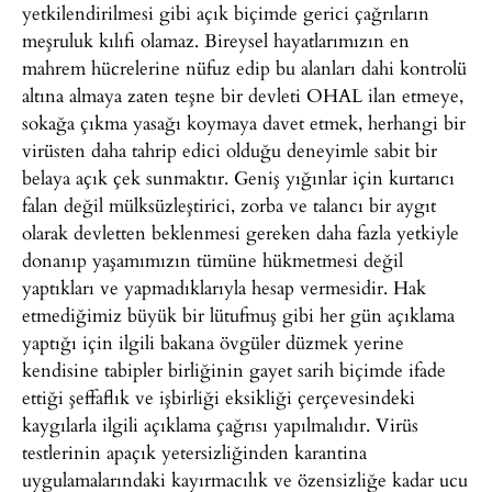
yetkilendirilmesi gibi açık biçimde gerici çağrıların
meşruluk kılıfı olamaz. Bireysel hayatlarımızın en
mahrem hücrelerine nüfuz edip bu alanları dahi kontrolü
altına almaya zaten teşne bir devleti OHAL ilan etmeye,
sokağa çıkma yasağı koymaya davet etmek, herhangi bir
virüsten daha tahrip edici olduğu deneyimle sabit bir
belaya açık çek sunmaktır. Geniş yığınlar için kurtarıcı
falan değil mülksüzleştirici, zorba ve talancı bir aygıt
olarak devletten beklenmesi gereken daha fazla yetkiyle
donanıp yaşamımızın tümüne hükmetmesi değil
yaptıkları ve yapmadıklarıyla hesap vermesidir. Hak
etmediğimiz büyük bir lütufmuş gibi her gün açıklama
yaptığı için ilgili bakana övgüler düzmek yerine
kendisine tabipler birliğinin gayet sarih biçimde ifade
ettiği şeffaflık ve işbirliği eksikliği çerçevesindeki
kaygılarla ilgili açıklama çağrısı yapılmalıdır. Virüs
testlerinin apaçık yetersizliğinden karantina
uygulamalarındaki kayırmacılık ve özensizliğe kadar ucu