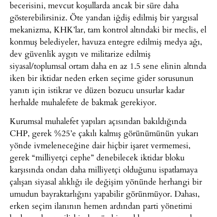
becerisini, mevcut koşullarda ancak bir süre daha
gösterebilirsiniz. Öte yandan iğdiş edilmiş bir yargısal
mekanizma, KHK’lar, tam kontrol altındaki bir meclis, el
konmuş belediyeler, havuza entegre edilmiş medya ağı,
dev güvenlik aygıtı ve militarize edilmiş
siyasal/toplumsal ortam daha en az 1.5 sene elinin altında
iken bir iktidar neden erken seçime gider sorusunun
yanıtı için istikrar ve düzen bozucu unsurlar kadar
herhalde muhalefete de bakmak gerekiyor.
Kurumsal muhalefet yapıları açısından bakıldığında
CHP, gerek %25’e çakılı kalmış görünümünün yukarı
yönde ivmeleneceğine dair hiçbir işaret vermemesi,
gerek “milliyetçi cephe” denebilecek iktidar bloku
karşısında ondan daha milliyetçi olduğunu ispatlamaya
çalışan siyasal alıklığı ile değişim yönünde herhangi bir
umudun bayraktarlığını yapabilir görünmüyor. Dahası,
erken seçim ilanının hemen ardından parti yönetimi