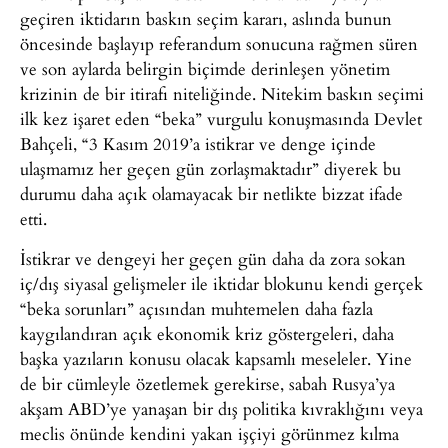
geçiren iktidarın baskın seçim kararı, aslında bunun
öncesinde başlayıp referandum sonucuna rağmen süren
ve son aylarda belirgin biçimde derinleşen yönetim
krizinin de bir itirafı niteliğinde. Nitekim baskın seçimi
ilk kez işaret eden “beka” vurgulu konuşmasında Devlet
Bahçeli, “3 Kasım 2019’a istikrar ve denge içinde
ulaşmamız her geçen gün zorlaşmaktadır” diyerek bu
durumu daha açık olamayacak bir netlikte bizzat ifade
etti.
İstikrar ve dengeyi her geçen gün daha da zora sokan
iç/dış siyasal gelişmeler ile iktidar blokunu kendi gerçek
“beka sorunları” açısından muhtemelen daha fazla
kaygılandıran açık ekonomik kriz göstergeleri, daha
başka yazıların konusu olacak kapsamlı meseleler. Yine
de bir cümleyle özetlemek gerekirse, sabah Rusya’ya
akşam ABD’ye yanaşan bir dış politika kıvraklığını veya
meclis önünde kendini yakan işçiyi görünmez kılma