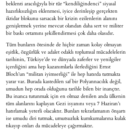
beklenti aracılığıyla bir tür “kendiliğindenci” siyasal
hazırlıksızlığın eklenmesi, iyice derinleşip gerçekten
iktidar blokunu sarsacak bir krizin ezilenlerin alanını
genişletmek yerine mevcut olandan daha sert ve militer
bir baskı ortamını şekillendirmesi çok daha olasıdır.
Tüm bunların ötesinde de hiçbir zaman kolay olmayan
eşitlik, özgürlük ve adalet odaklı toplumsal mücadelelerin
tarihinin, Türkiye’de ve dünyada zaferler ve yenilgiler
içerdiğini ama hep kazanımlarla ilerlediğini Ernst
Bloch’un “militan iyimserliği” ile hep hatırda tutmakta
yarar var. Burada kastedilen saf bir Polyannacılık değil,
umudun hep orada olduğunu tarihle bilen bir inançtır.
Bu inanca tutunmak için en olmaz denilen anda ülkenin
tüm alanlarını kaplayan Gezi isyanını veya 7 Haziran’ı
hatırlamak yeterli olacaktır. Bunları tekrarlamanın önşartı
ise umudu diri tutmak, umutsuzluk kumkumalarına kulak
tıkayıp onları da mücadeleye çağırmaktır.