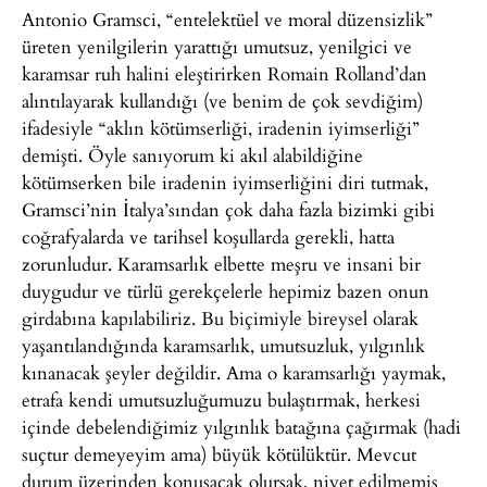
Antonio Gramsci, “entelektüel ve moral düzensizlik”
üreten yenilgilerin yarattığı umutsuz, yenilgici ve
karamsar ruh halini eleştirirken Romain Rolland’dan
alıntılayarak kullandığı (ve benim de çok sevdiğim)
ifadesiyle “aklın kötümserliği, iradenin iyimserliği”
demişti. Öyle sanıyorum ki akıl alabildiğine
kötümserken bile iradenin iyimserliğini diri tutmak,
Gramsci’nin İtalya’sından çok daha fazla bizimki gibi
coğrafyalarda ve tarihsel koşullarda gerekli, hatta
zorunludur. Karamsarlık elbette meşru ve insani bir
duygudur ve türlü gerekçelerle hepimiz bazen onun
girdabına kapılabiliriz. Bu biçimiyle bireysel olarak
yaşantılandığında karamsarlık, umutsuzluk, yılgınlık
kınanacak şeyler değildir. Ama o karamsarlığı yaymak,
etrafa kendi umutsuzluğumuzu bulaştırmak, herkesi
içinde debelendiğimiz yılgınlık batağına çağırmak (hadi
suçtur demeyeyim ama) büyük kötülüktür. Mevcut
durum üzerinden konuşacak olursak, niyet edilmemiş