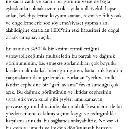
ne kadar canlı ve kararlı bir görüntü verse de başta
eşbaşkanları olmak üzere çok sayıda milletvekili hapse
atılan, belediyelerine kayyum atanan, resmi ve fiili yasak
ve engellemelerle söz söyleme/siyaset yapma alanı
alabildiğine daraltılan HDP’nin etki kapasitesi de doğal
olarak tartışmaya açık.
En azından %50’lik bir kesimi temsil ettiğini
varsayabileceğimiz muhalefetin bu parçalı ve dağınık
görünümünün, baş etmekte zorlandıkları çok boyutlu
krizlerin altında kalabileceğini gören, hatta artık kendi iç
çatışmalarını dahi gizlemekte zorlanan “yerli ve milli”
iktidar cephesine bir “gafil avlama” fırsatı sunduğu çok
açık. Bu dağınık görüntünün ve iktidar cephesinin
siyasi etik veya kural gibi şeyleri umursamayan
pervasızlığının bilincinde olan muhalif kesimlerin de bu
yüzden erkene çekilmiş seçimi kaygı ve tedirginlikle
karşılamalarını da, bu bağlamda anlayabiliriz. Ne var ki
bu kaygıyı umuda ve imkâna dönüştürerek berhava