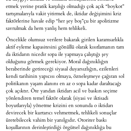
etmek yerine pratik karşılığı olmadığı çok açık “boykot”
tartışmalarıyla vakit yitirmek de, iktidar değişimini kriz
faktörlerine havale edip “her şey boş”çu bir apolitizme
savrulmak da hem yanlış hem tehlikeli.
Öncelikle olumsuz verilere bakarak girilen karamsarlıkla
aktif eyleme kapasitesini gönüllü olarak kısıtlamanın tam
da iktidarın nicedir sopa ile yapmaya çalıştığı şey
olduğunu görmek gerekiyor. Moral dağınıklığın
beraberinde getireceği siyasal duyarsızlığın, ezilenleri
kendi tarihinin yapıcısı olmaya, özneleşmeye çağıran sol
politikanın yaşam alanını en az o sopa kadar daraltacağı
çok açıktır. Öte yandan iktidarı acil ve baskın seçime
yönlendiren temel faktör olarak (siyasi ve iktisadi
boyutlarıyla) yönetme krizini en sonunda o iktidarı
devirecek bir kurtarıcı vehmetmek, tehlikeli sonuçlar
üretebilecek vahim bir yanılgıdır. Otoriter baskı
koşullarının derinleştirdiği örgütsel dağınıklığa bu