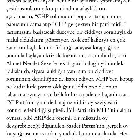
başkan adayına ilişkin henüz bir açıklama yapmamışken
çeşitli isimlerin çıkıp parti adına adaylıklarını
açıklamaları, “CHP sol mudur” popüler tartışmasının
pabucunu dama atıp “CHP gerçekten bir parti midir”
tartışmasını başlatacak düzeyde bir ciddiyet sorunuyla da
malul olduklarını gösteriyor. Kolektif hafızaya en çok
zamanın başbakanına fırlattığı anayasa kitapçığı ve
bununla başlayan kriz ile kazınan eski cumhurbaşkanı
Ahmet Necdet Sezer’e teklif götürüldüğü yönündeki
iddialar da, siyasal alıklığın yanı sıra bu ciddiyet
sorununun derinliğine de işaret ediyor. MHP’den kopup
ne kadar kitle partisi olduğunu iddia etse de onun
tabanına oynayan ve belli ki bir ölçüde de başarılı olan
İYİ Parti’nin yine de baraj üzeri bir oy seviyesini
kontrol edebildiği şüpheli. İYİ Parti’nin MHP’nin altını
oyması gibi AKP’den önemli bir miktarda oy
devşirebileceği düşünülen Saadet Partisi’nin gerçek oy
karşılığı ise en azından şimdilik bunun da altında. Her