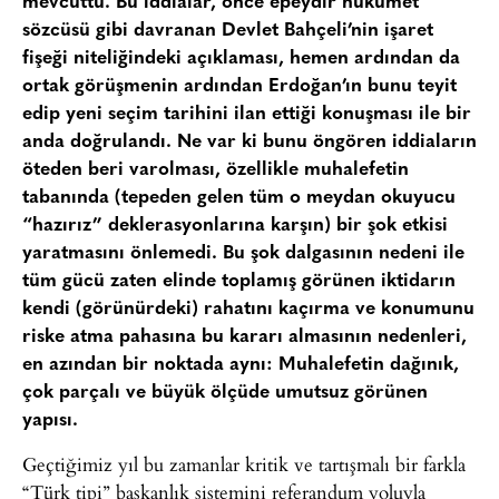
mevcuttu. Bu iddialar, önce epeydir hükümet
sözcüsü gibi davranan Devlet Bahçeli’nin işaret
fişeği niteliğindeki açıklaması, hemen ardından da
ortak görüşmenin ardından Erdoğan’ın bunu teyit
edip yeni seçim tarihini ilan ettiği konuşması ile bir
anda doğrulandı. Ne var ki bunu öngören iddiaların
öteden beri varolması, özellikle muhalefetin
tabanında (tepeden gelen tüm o meydan okuyucu
“hazırız” deklerasyonlarına karşın) bir şok etkisi
yaratmasını önlemedi. Bu şok dalgasının nedeni ile
tüm gücü zaten elinde toplamış görünen iktidarın
kendi (görünürdeki) rahatını kaçırma ve konumunu
riske atma pahasına bu kararı almasının nedenleri,
en azından bir noktada aynı: Muhalefetin dağınık,
çok parçalı ve büyük ölçüde umutsuz görünen
yapısı.
Geçtiğimiz yıl bu zamanlar kritik ve tartışmalı bir farkla
“Türk tipi” başkanlık sistemini referandum yoluyla