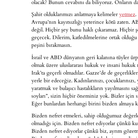
olacak? Bunun cevabını da biliyoruz. Onların d
Şahit olduklarımızı anlatmaya kelimeler
yetmez
.
Avrupa’nın kayıtsızlığı yeterince kötü zaten. A
değil. Hiçbir şey bunu haklı çıkaramaz. Hiçbir 
geçecek. Dilerim, katledilmelerine ortak olduğ
peşini bırakmasın.
İsrail ve ABD dünyanın geri kalanına tüyler ürp
olmak üzere uluslararası hukuk ve insani hukuk me
Irak’ta geçerli olmadılar. Gazze’de de geçerlikler
yerle bir edeceğiz. Kadınlarınızı, çocuklarınızı, y
yaratmak ve bulaşıcı hastalıkların yayılmasını s
soyları”, sizin hiçbir öneminiz yok. Bizler için 
Eğer bunlardan herhangi birini bizden almaya ka
Bizden nefret etmeleri, sahip olduğumuz değerle
olmadığı için. Bizden nefret ediyorlar çünkü kura
Bizden nefret ediyorlar çünkü biz, ayrım göze