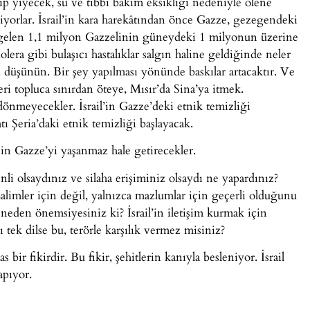
ıp yiyecek, su ve tıbbi bakım eksikliği nedeniyle ölene
liyorlar. İsrail’in kara harekâtından önce Gazze, gezegendeki
 gelen 1,1 milyon Gazzelinin güneydeki 1 milyonun üzerine
lera gibi bulaşıcı hastalıklar salgın haline geldiğinde neler
tı düşünün. Bir şey yapılması yönünde baskılar artacaktır. Ve
leri topluca sınırdan öteye, Mısır’da Sina’ya itmek.
i dönmeyecekler. İsrail’in Gazze’deki etnik temizliği
ı Şeria’daki etnik temizliği başlayacak.
çin Gazze’yi yaşanmaz hale getirecekler.
li olsaydınız ve silaha erişiminiz olsaydı ne yapardınız?
 Zalimler için değil, yalnızca mazlumlar için geçerli olduğunu
 neden önemsiyesiniz ki? İsrail’in iletişim kurmak için
 tek dilse bu, terörle karşılık vermez misiniz?
ir fikirdir. Bu fikir, şehitlerin kanıyla besleniyor. İsrail
apıyor.