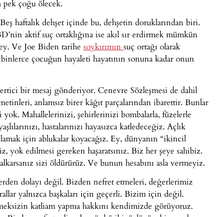
a pek çoğu ölecek.
 Beş haftalık dehşet içinde bu, dehşetin doruklarından biri.
BD’nin aktif suç ortaklığına ise akıl sır erdirmek mümkün
şey. Ve Joe Biden tarihe
soykırımın
suç ortağı olarak
u binlerce çocuğun hayaleti hayatının sonuna kadar onun
ertici bir mesaj gönderiyor. Cenevre Sözleşmesi de dahil
tinleri, anlamsız birer kâğıt parçalarından ibarettir. Bunlar
i yok. Mahallelerinizi, şehirlerinizi bombalarla, füzelerle
aşlılarınızı, hastalarınızı hayasızca katledeceğiz. Açlık
ağlamak için ablukalar koyacağız. Ey, dünyanın “ikincil
siz, yok edilmesi gereken haşaratsınız. Biz her şeye sahibiz.
lkarsanız sizi öldürürüz. Ve bunun hesabını asla vermeyiz.
rden dolayı değil. Bizden nefret etmeleri, değerlerimiz
llar yalnızca başkaları için geçerli. Bizim için değil.
tmeksizin katliam yapma hakkını kendimizde görüyoruz.