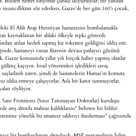
iz. Bizden nefret ediyorlar çünkü ikiyüzlüyüz: bir yandan
 insancıllıktan söz ederken, Gazze’de her gün 160’ı çocuk,
’deki El Ahli Arap Hıristiyan hastanesini bombalamakla
tan kaynaklanan bir ahlaki öfkeyle tepki gösterdi.
ndan atılan hedefi sapmış bir roketten geldiğini iddia etti.
ğinde, hastaneyi vuran füzenin devasa patlayıcı gücünü
k. Gazze konusunda yıllar yılı birçok haber yapmış olanlar
 gülünç kaçıyor. İsrail yönetimleri işledikleri savaş
ri suçlarlardı zaten, şimdi de hastanelerin Hamas’ın komuta
u iddia etmeye çalışıyorlar. Asla bir kanıt sunmuyorlar.
yalan söylüyor.
s Sans Frontieres (Sınır Tanımayan Doktorlar) kuruluşu
rde ateş altında mahsur kaldıklarını” belirten bir bildiri
istemine yönelik bu amansız saldırıyı durdurması” çağrısında
ansız bir bombardıman altındaydı. MSF personelinin halen