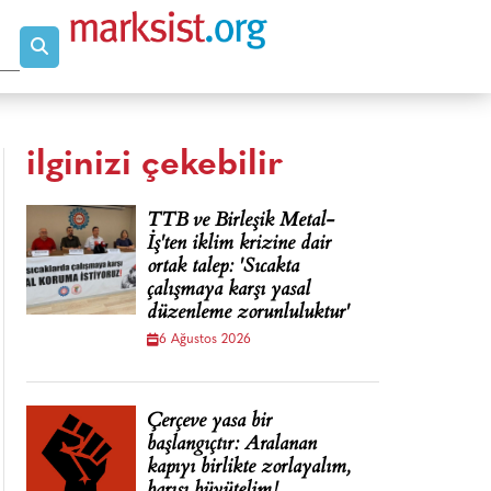
ilginizi çekebilir
TTB ve Birleşik Metal-
İş'ten iklim krizine dair
ortak talep: 'Sıcakta
çalışmaya karşı yasal
düzenleme zorunluluktur'
6 Ağustos 2026
Çerçeve yasa bir
başlangıçtır: Aralanan
kapıyı birlikte zorlayalım,