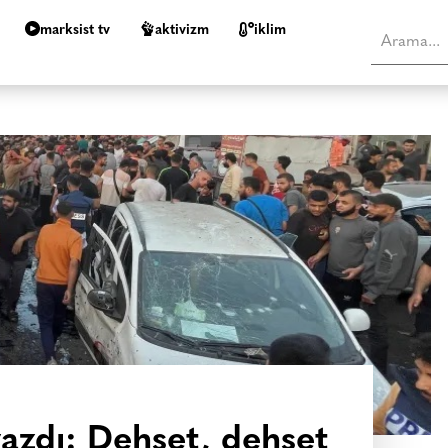
marksist tv
aktivizm
i̇klim
azdı: Dehşet, dehşet