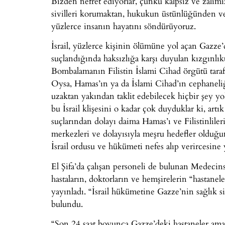
Bizden nefret ediyorlar, çünkü kalpsiz ve zalim
sivilleri korumaktan, hukukun üstünlüğünden ve
yüzlerce insanın hayatını söndürüyoruz.
İsrail, yüzlerce kişinin ölümüne yol açan Gazze
suçlandığında haksızlığa karşı duyulan kızgınlık
Bombalamanın Filistin İslami Cihad örgütü tarafı
Oysa, Hamas’ın ya da İslami Cihad’ın cephaneli
uzaktan yakından taklit edebilecek hiçbir şey yo
bu İsrail klişesini o kadar çok duyduklar ki, artık
suçlarından dolayı daima Hamas’ı ve Filistinlile
merkezleri ve dolayısıyla meşru hedefler olduğun
İsrail ordusu ve hükümeti nefes alıp verircesine 
El Şifa’da çalışan personeli de bulunan Medecin
hastaların, doktorların ve hemşirelerin “hastanele
yayınladı. “İsrail hükümetine Gazze’nin sağlık s
bulundu.
“Son 24 saat boyunca Gazze’deki hastaneler am