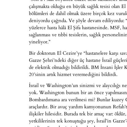
çalışmakta olduğu en büyük sağlık tesisi olan E
bölümleri de dahil olmak üzere birçok kez vurul
deniyordu çağrıda. Ve şöyle devam ediliyordu: “
yüzlerce hasta hâlâ El Şifa hastanesinde. MSF, ha
sağlanması ve tıbbi tesislerin, sağlık personelin
yineliyor.”
Bir doktorun El Cezire’ye “hastanelere karşı sa
Gazze Şehri’ndeki diğer üç hastane İsrail güçler
de elektrik olmadığı bildirildi. BM İnsani İşl
20’sinin artık hizmet veremediğini bildirdi.
İsrail ve Washington’un sinizmi ve alaycılığı nef
yok. Washington bunun bir an önce yapılmasını i
Bombardımana ara verilmesi mi? Bunlar kuzey Ga
araçlardır. Bir avuç yardım kamyonunun Refah’ta
ilişkiler hilesidir. Burada tek bir amaç var: öldür
yetkililerinin tek konuştuğu şey, İsrail’in Gazze