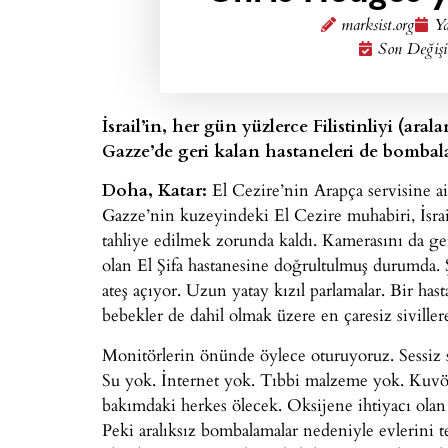
marksist.org
Ya
Son Değişi
İsrail’in, her gün yüzlerce Filistinliyi (ara
Gazze’de geri kalan hastaneleri de bombal
Doha, Katar:
El Cezire’nin Arapça servisine a
Gazze’nin kuzeyindeki El Cezire muhabiri, İsr
tahliye edilmek zorunda kaldı. Kamerasını da g
olan El Şifa hastanesine doğrultulmuş durumda. Ş
ateş açıyor. Uzun yatay kızıl parlamalar. Bir hasta
bebekler de dahil olmak üzere en çaresiz sivillere
Monitörlerin önünde öylece oturuyoruz. Sessiz s
Su yok. İnternet yok. Tıbbi malzeme yok. Kuvöz
bakımdaki herkes ölecek. Oksijene ihtiyacı olan 
Peki aralıksız bombalamalar nedeniyle evlerini t