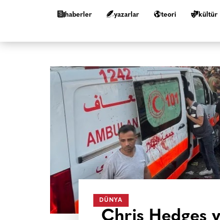
haberler
yazarlar
teori
kültür
DÜNYA
Chris Hedges y