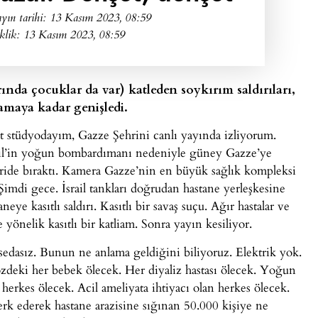
yın tarihi:
13 Kasım 2023, 08:59
klik: 13 Kasım 2023, 08:59
larında çocuklar da var) katleden soykırım saldırıları,
amaya kadar genişledi.
it stüdyodayım, Gazze Şehrini canlı yayında izliyorum.
ail’in yoğun bombardımanı nedeniyle güney Gazze’ye
eride bıraktı. Kamera Gazze’nin en büyük sağlık kompleksi
imdi gece. İsrail tankları doğrudan hastane yerleşkesine
neye kasıtlı saldırı. Kasıtlı bir savaş suçu. Ağır hastalar ve
 yönelik kasıtlı bir katliam. Sonra yayın kesiliyor.
edasız. Bunun ne anlama geldiğini biliyoruz. Elektrik yok.
deki her bebek ölecek. Her diyaliz hastası ölecek. Yoğun
herkes ölecek. Acil ameliyata ihtiyacı olan herkes ölecek.
erk ederek hastane arazisine sığınan 50.000 kişiye ne