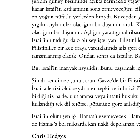
şeridin güney kesiminde açıkta barınaksız yaşay
kadar İsrail’in katliamının sona ermeyeceğini bi
en yoğun nüfuslu yerlerden biriydi. Kuzeyden
yığılmasıyla neler olacağını bir düşünün artık. Ko
olacağını bir düşünün. Açlığın yarattığı tahriba
İsrail’in umduğu da o bir şey işte; yani Filistinli
Filistinliler bir kez oraya vardıklarında asla ger
tamamlanmış olacak. Ondan sonra da İsrail’in Bat
Bu, İsrail’in manyak hayalidir. Bunu başarmak i
Şimdi kendinize şunu sorun: Gazze’de bir Filistin
İsrail ailenizi öldürseydi nasıl tepki verirdiniz?
bildiğiniz halde, uluslararası veya insani hukuku
kullandığı tek dil terörse, görünüşe göre anladığı
İsrail’in ölüm şenliği Hamas’ı ezemeyecek. Hamas b
de Hamas’a bol miktarda kan nakli depolaması y
Chris Hedges