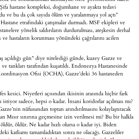
l Şifa hastane kompleksi, doğumhane ve ayakta tedavi
du ve bu da çok sayıda ölüm ve yaralanmaya yol açtı”
Hastane etrafındaki çatışmalar durmadı. MSF ekipleri ve
stanelere yönelik saldırıların durdurulması, ateşkesin derhal
in ve hastaların korunması yönündeki çağrılarını acilen
vaş açıldığı gün” diye nitelediği günde, kuzey Gazze ve
i ve tankları tarafından kuşatıldı. Endonezya Hastanesinde
er Koordinasyon Ofisi (OCHA), Gazze’deki 36 hastaneden
es kesici. Niyetleri açısından ikisinin arasında hiçbir fark
stiyor sadece, hepsi o kadar. İnsani koridorlar açılması mı?
zze’nin nüfusundan toptan arındırılmasını kolaylaştıracak
n Mısır sınırına geçmesine izin verilmesi mi? Bu bir halkla
, öldür, öldür. Ne kadar hızlı olursa o kadar iyi. Biden
’deki katliamı tamamladıktan sonra ne olacağı. Gazzeliler