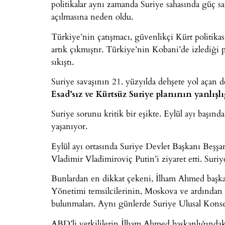
politikalar aynı zamanda Suriye sahasında güç sa
açılmasına neden oldu.
Türkiye’nin çatışmacı, güvenlikçi Kürt politikas
artık çıkmıştır. Türkiye’nin Kobani’de izlediği
sıkıştı.
Suriye savaşının 21. yüzyılda dehşete yol açan de
Esad’sız ve Kürtsüz Suriye planının yanlışlı
Suriye sorunu kritik bir eşikte. Eylül ayı başınd
yaşanıyor.
Eylül ayı ortasında Suriye Devlet Başkanı Beşşa
Vladimir Vladimiroviç Putin’i ziyaret etti. Suriy
Bunlardan en dikkat çekeni, İlham Ahmed baş
Yönetimi temsilcilerinin, Moskova ve ardından W
bulunmaları. Aynı günlerde Suriye Ulusal Konse
ABD’li yetkililerin İlham Ahmed başkanlığındak