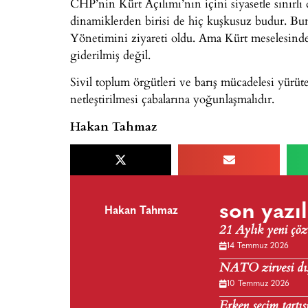
CHP’nin Kürt Açılımı’nın içini siyasetle sınırl
dinamiklerden birisi de hiç kuşkusuz budur. Bu
Yönetimini ziyareti oldu. Ama Kürt meselesinde
giderilmiş değil.
Sivil toplum örgütleri ve barış mücadelesi yürüte
netleştirilmesi çabalarına yoğunlaşmalıdır.
Hakan Tahmaz
son yazıl
Hakan Tahmaz
21 Aylık yeni çöz
14 Temmuz 2026
NATO zirvesi dış 
10 Temmuz 2026
Erken seçim tartış