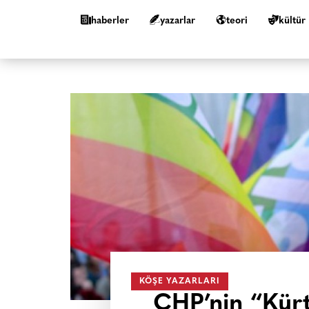
haberler
yazarlar
teori
kültür
KÖŞE YAZARLARI
CHP’nin “Kürt