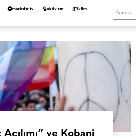
marksist tv
aktivizm
i̇klim
 Açılımı” ve Kobani