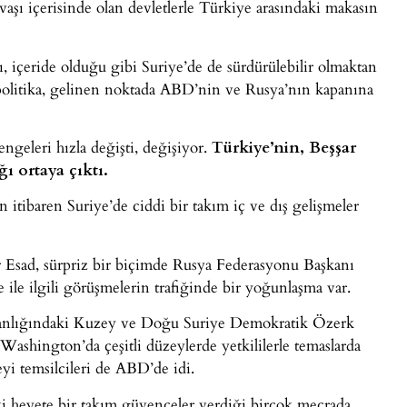
vaşı içerisinde olan devletlerle Türkiye arasındaki makasın
ı, içeride olduğu gibi Suriye’de de sürdürülebilir olmaktan
 politika, gelinen noktada ABD’nin ve Rusya’nın kapanına
ngeleri hızla değişti, değişiyor.
Türkiye’nin, Beşşar
ğı ortaya çıktı.
an itibaren Suriye’de ciddi bir takım iç ve dış gelişmeler
r Esad, sürpriz bir biçimde Rusya Federasyonu Başkanı
e ile ilgili görüşmelerin trafiğinde bir yoğunlaşma var.
kanlığındaki Kuzey ve Doğu Suriye Demokratik Özerk
ashington’da çeşitli düzeylerde yetkililerle temaslarda
yi temsilcileri de ABD’de idi.
i heyete bir takım güvenceler verdiği birçok mecrada