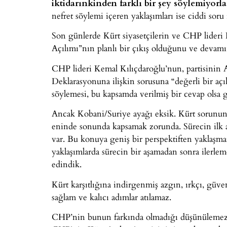
iktidarınkinden farklı bir şey söylemiyorla
nefret söylemi içeren yaklaşımları ise ciddi soru 
Son günlerde Kürt siyasetçilerin ve CHP lideri
Açılımı”nın planlı bir çıkış olduğunu ve devamı
CHP lideri Kemal Kılıçdaroğlu’nun, partisinin 
Deklarasyonuna ilişkin sorusuna “değerli bir aç
söylemesi, bu kapsamda verilmiş bir cevap olsa 
Ancak Kobani/Suriye ayağı eksik. Kürt sorunun
eninde sonunda kapsamak zorunda. Sürecin ilk a
var. Bu konuya geniş bir perspektiften yaklaşma
yaklaşımlarda sürecin bir aşamadan sonra ilerl
edindik.
Kürt karşıtlığına indirgenmiş azgın, ırkçı, güv
sağlam ve kalıcı adımlar atılamaz.
CHP’nin bunun farkında olmadığı düşünülemez