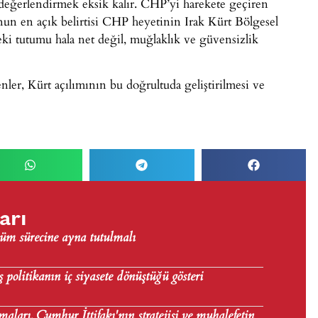
ı değerlendirmek eksik kalır. CHP’yi harekete geçiren
nun en açık belirtisi CHP heyetinin Irak Kürt Bölgesel
ki tutumu hala net değil, muğlaklık ve güvensizlik
nler, Kürt açılımının bu doğrultuda geliştirilmesi ve
arı
üm sürecine ayna tutulmalı
politikanın iç siyasete dönüştüğü gösteri
maları, Cumhur İttifakı'nın stratejisi ve muhalefetin