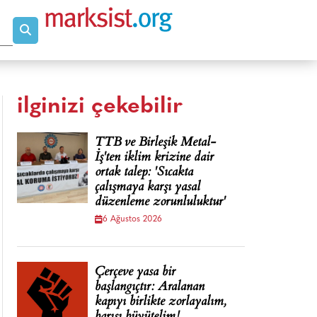
ilginizi çekebilir
TTB ve Birleşik Metal-
İş'ten iklim krizine dair
ortak talep: 'Sıcakta
çalışmaya karşı yasal
düzenleme zorunluluktur'
6 Ağustos 2026
Çerçeve yasa bir
başlangıçtır: Aralanan
kapıyı birlikte zorlayalım,