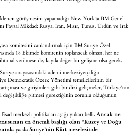
eklenen görüşmesini yapamadığı New York’ta BM Genel
kanı Faysal Mikdad; Rusya, İran, Mısır, Tunus, Ürdün ve Irak
ayasa komitesini canlandırmak için BM Suriye Özel
nrasında 18 Ekimde komitenin toplanacak olması, her ne
 ihtimal verilmese de, kayda değer bir gelişme olsa gerek.
Suriye anayasasındaki ademi merkeziyetçiliğin
iye Demokratik Özerk Yönetimi temsilcilerinin bir
tartışması ve girişimleri gibi bir dizi gelişmeler, Türkiye’nin
al değişikliğe gitmesi gerektiğinin zorunlu olduğunun
sad merkezli politikaları aşağı yukarı belli.
Ancak ne
 konusunun en önemli başlığı olan “Kuzey ve Doğu
unda ya da Suriye’nin Kürt meselesinde