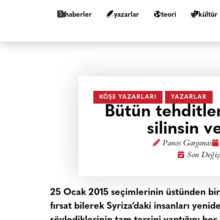
haberler
yazarlar
teori
kültür
KÖŞE YAZARLARI
YAZARLAR
Bütün tehditle
silinsin v
Panos Garganas
Son Değiş
25 Ocak 2015 seçimlerinin üstünden bir 
fırsat bilerek Syriza’daki insanları yeni