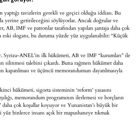
 gün görüyor.
 yaptığı tavizlerin gerekli ve geçici olduğu iddiası. Bu
a yerine getirileceğini söylüyorlar. Ancak doğrular ve
et, AB, IMF ve patronlar tarafından yapılan şantaja daha çok
nın eski sloganı, bu duruma yüzde yüz uygulanabilir: “Küçük
or. Syriza-ANEL’in ilk hükümeti, AB ve IMF “kurumları” ile
rın silinmesi talebini çıkardı. Buna rağmen hükümet daha
arın kapatılması ve üçüncü memorandumun dayatılmasıyla
inci hükümeti, sigorta sisteminin ‘reform’ yasasını
rşılığı, memorandum programının ilerlemesi ve borçların
ı’ daha çok koşullar koyuyor ve Yunanistan’ı büyük bir
i yüz binlerce insanı açık bir mapushaneye tıkmak