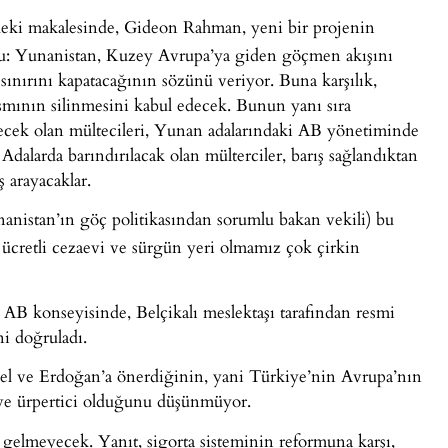
eki makalesinde, Gideon Rahman, yeni bir projenin
 şu: Yunanistan, Kuzey Avrupa’ya giden göçmen akışını
ınırını kapatacağının sözünü veriyor. Buna karşılık,
mının silinmesini kabul edecek. Bunun yanı sıra
ecek olan mültecileri, Yunan adalarındaki AB yönetiminde
Adalarda barındırılacak olan mülterciler, barış sağlandıktan
 arayacaklar.
nanistan’ın göç politikasından sorumlu bakan vekili) bu
 ücretli cezaevi ve sürgün yeri olmamız çok çirkin
AB konseyisinde, Belçikalı meslektaşı tarafından resmi
ni doğruladı.
el ve Erdoğan’a önerdiğinin, yani Türkiye’nin Avrupa’nın
n ve ürpertici olduğunu düşünmüyor.
 gelmeyecek. Yanıt, sigorta sisteminin reformuna karşı,