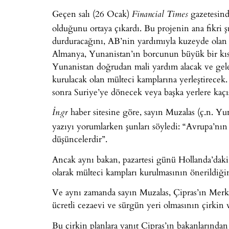
Geçen salı (26 Ocak)
gazetesind
Financial Times
olduğunu ortaya çıkardı. Bu projenin ana fikri
durduracağını, AB’nin yardımıyla kuzeyde olan s
Almanya, Yunanistan’ın borcunun büyük bir kıs
Yunanistan doğrudan mali yardım alacak ve gel
kurulacak olan mülteci kamplarına yerleştirecek. 
sonra Suriye’ye dönecek veya başka yerlere kaçış
haber sitesine göre, sayın Muzalas (ç.n. Yu
İn.gr
yazıyı yorumlarken şunları söyledi: “Avrupa’nın
düşüncelerdir”.
Ancak aynı bakan, pazartesi günü Hollanda’daki 
olarak mülteci kampları kurulmasının önerildiği
Ve aynı zamanda sayın Muzalas, Çipras’ın Merk
ücretli cezaevi ve sürgün yeri olmasının çirki
Bu çirkin planlara yanıt Çipras’ın bakanlarından