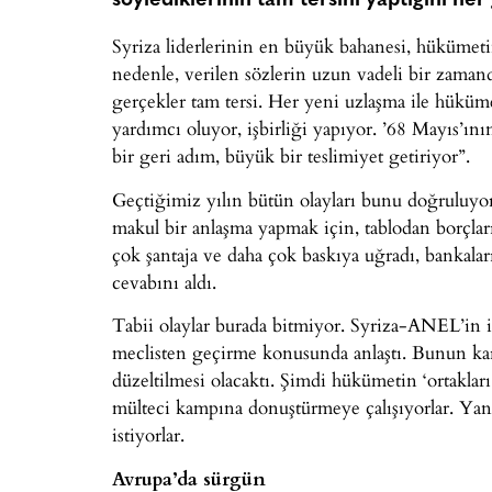
söylediklerinin tam tersini yaptığını her
Syriza liderlerinin en büyük bahanesi, hükümetin
nedenle, verilen sözlerin uzun vadeli bir zamand
gerçekler tam tersi. Her yeni uzlaşma ile hüküm
yardımcı oluyor, işbirliği yapıyor. ’68 Mayıs’ı
bir geri adım, büyük bir teslimiyet getiriyor”.
Geçtiğimiz yılın bütün olayları bunu doğruluy
makul bir anlaşma yapmak için, tablodan borçla
çok şantaja ve daha çok baskıya uğradı, bankal
cevabını aldı.
Tabii olaylar burada bitmiyor. Syriza-ANEL’in ik
meclisten geçirme konusunda anlaştı. Bunun ka
düzeltilmesi olacaktı. Şimdi hükümetin ‘ortaklar
mülteci kampına donuştürmeye çalışıyorlar. Yan
istiyorlar.
Avrupa’da sürgün