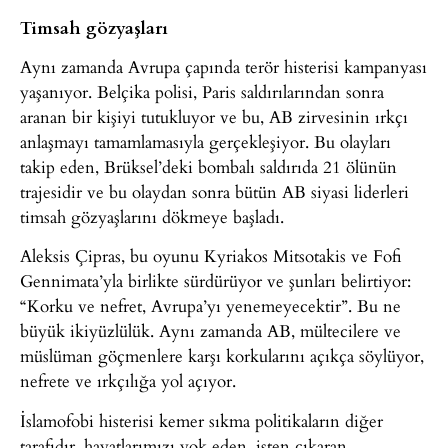
Timsah gözyaşları
Aynı zamanda Avrupa çapında terör histerisi kampanyası
yaşanıyor. Belçika polisi, Paris saldırılarından sonra
aranan bir kişiyi tutukluyor ve bu, AB zirvesinin ırkçı
anlaşmayı tamamlamasıyla gerçekleşiyor. Bu olayları
takip eden, Brüksel’deki bombalı saldırıda 21 ölünün
trajesidir ve bu olaydan sonra bütün AB siyasi liderleri
timsah gözyaşlarını dökmeye başladı.
Aleksis Çipras, bu oyunu Kyriakos Mitsotakis ve Fofi
Gennimata’yla birlikte sürdürüyor ve şunları belirtiyor:
“Korku ve nefret, Avrupa’yı yenemeyecektir”. Bu ne
büyük ikiyüzlülük. Aynı zamanda AB, mültecilere ve
müslüman göçmenlere karşı korkularını açıkça söylüyor,
nefrete ve ırkçılığa yol açıyor.
İslamofobi histerisi kemer sıkma politikaların diğer
tarafıdır, hayatlarımızı yok eden, işten çıkaran