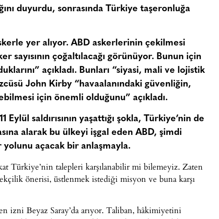
ını duyurdu, sonrasında Türkiye taşeronluğa
kerle yer alıyor. ABD askerlerinin çekilmesi
ker sayısının çoğaltılacağı görünüyor. Bunun için
larını” açıkladı. Bunları “siyasi, mali ve lojistik
özcüsü John Kirby “havaalanındaki güvenliğin,
lebilmesi için önemli olduğunu” açıkladı.
 Eylül saldırısının yaşattığı şokla, Türkiye’nin de
asına alarak bu ülkeyi işgal eden ABD, şimdi
dar yolunu açacak bir anlaşmayla.
t Türkiye’nin talepleri karşılanabilir mi bilemeyiz. Zaten
kçilik önerisi, üstlenmek istediği misyon ve buna karşı
en izni Beyaz Saray’da arıyor. Taliban, hâkimiyetini