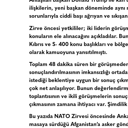
Anlaşılan başkan Donald Trump ile kan u
ilişkilerin, yeni başkan döneminde aynı 
sorunlarıyla ciddi başı ağrıyan ve sıkışa
Zirve öncesi yetkililer; iki liderin görü
konuların ele alınacağını açıkladılar. Bu
Kıbrıs ve S- 400 konu başlıkları ve bölg
olarak kamuoyuna yansıtılmıştı.
Toplam 48 dakika süren bir görüşmeden 
sonuçlandırılmasının imkansızlığı orta
istediği beklentiye uygun bir sonuç çıkm
çok net anlaşılıyor. Bunun değerlendir
toplantısının ve ikili görüşmelerin sonuç
çıkmasının zamana ihtiyacı var. Şimdilik 
Bu yazıda NATO Zirvesi öncesinde Ankar
masaya sürdüğü Afganistan’a asker gön