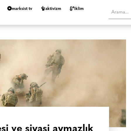
marksist tv
aktivizm
i̇klim
i ve siyasi aymazlık