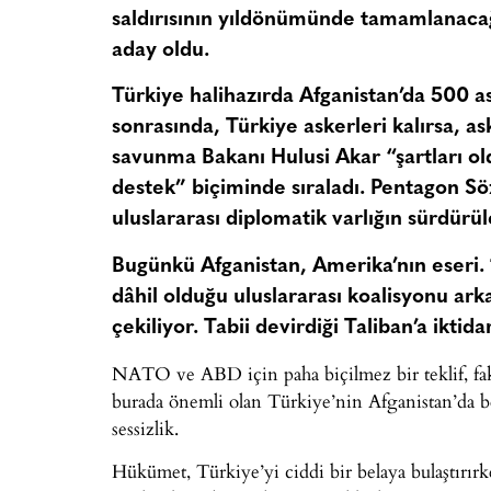
saldırısının yıldönümünde tamamlanacağ
aday oldu.
Türkiye halihazırda Afganistan’da 500 as
sonrasında, Türkiye askerleri kalırsa, as
savunma Bakanı Hulusi Akar “şartları olduk
destek” biçiminde sıraladı. Pentagon S
uluslararası diplomatik varlığın sürdürü
Bugünkü Afganistan, Amerika’nın eseri. 11
dâhil olduğu uluslararası koalisyonu ark
çekiliyor. Tabii devirdiği Taliban’a ikti
NATO ve ABD için paha biçilmez bir teklif, faka
burada önemli olan Türkiye’nin Afganistan’da be
sessizlik.
Hükümet, Türkiye’yi ciddi bir belaya bulaştırırk