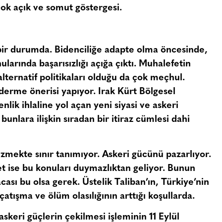
çok açık ve somut göstergesi.
bir durumda. Bidenciliğe adapte olma öncesinde,
arında başarısızlığı açığa çıktı. Muhalefetin
 alternatif politikaları olduğu da çok meçhul.
derme önerisi yapıyor. Irak Kürt Bölgesel
lik ihlaline yol açan yeni siyasi ve askeri
unlara ilişkin sıradan bir itiraz cümlesi dahi
zmekte sınır tanımıyor. Askeri gücünü pazarlıyor.
t ise bu konuları duymazlıktan geliyor. Bunun
acası bu olsa gerek. Üstelik Taliban’ın, Türkiye’nin
çatışma ve ölüm olasılığının arttığı koşullarda.
keri güçlerin çekilmesi işleminin 11 Eylül