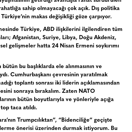
yuşmasının getirdiği avantajla rahat sürdürülen
rahatlığa sahip olmayacağı çok açık. Dış politika
n Türkiye’nin makas değişikliği göze çarpıyor.
şmesinde Türkiye, ABD ilişkilerini ilgilendiren tüm
nları; Afganistan, Suriye, Libya, Doğu Akdeniz,
esel gelişmeler hatta 24 Nisan Ermeni soykırımı
bütün bu başlıklarda ele alınmasının ve
daydı. Cumhurbaşkanı çevresinin yaratılmak
adığı toplantı sonrası iki liderin açıklamasından
mesini sonraya bırakalım. Zaten NATO
larının bütün boyutlarıyla ve yönleriyle açığa
top taca atıldı.
a’nın Trumpcılıktan”, “Bidenciliğe” geçişte
derme önerisi üzerinden durmak istiyorum. Bu