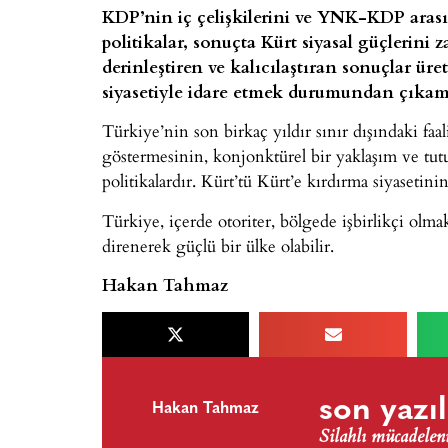
KDP’nin iç çelişkilerini ve YNK-KDP arasın
politikalar, sonuçta Kürt siyasal güçlerini 
derinleştiren ve kalıcılaştıran sonuçlar üret
siyasetiyle idare etmek durumundan çıkam
Türkiye’nin son birkaç yıldır sınır dışındaki faali
göstermesinin, konjonktürel bir yaklaşım ve tut
politikalardır. Kürt’tü Kürt’e kırdırma siyaseti
Türkiye, içerde otoriter, bölgede işbirlikçi olm
direnerek güçlü bir ülke olabilir.
Hakan Tahmaz
son yazıl
Hakan Tahmaz
Silahlı mücadele