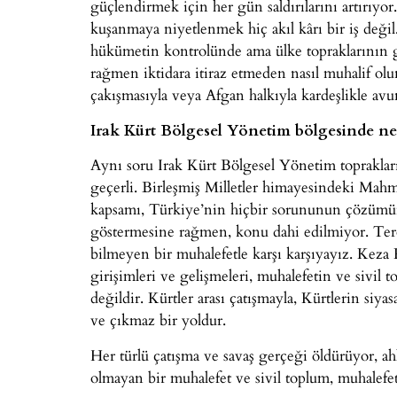
güçlendirmek için her gün saldırılarını artırıyor
kuşanmaya niyetlenmek hiç akıl kârı bir iş deği
hükümetin kontrolünde ama ülke topraklarının g
rağmen iktidara itiraz etmeden nasıl muhalif ol
çakışmasıyla veya Afgan halkıyla kardeşlikle avu
Irak Kürt Bölgesel Yönetim bölgesinde ne
Aynı soru Irak Kürt Bölgesel Yönetim toprakların
geçerli. Birleşmiş Milletler himayesindeki Ma
kapsamı, Türkiye’nin hiçbir sorununun çözümü
göstermesine rağmen, konu dahi edilmiyor. Ter
bilmeyen bir muhalefetle karşı karşıyayız. Keza 
girişimleri ve gelişmeleri, muhalefetin ve sivil
değildir. Kürtler arası çatışmayla, Kürtlerin siyas
ve çıkmaz bir yoldur.
Her türlü çatışma ve savaş gerçeği öldürüyor, ahl
olmayan bir muhalefet ve sivil toplum, muhalefet