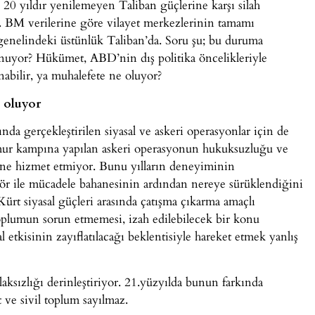
. 20 yıldır yenilemeyen Taliban güçlerine karşı silah
l. BM verilerine göre vilayet merkezlerinin tamamı
enelindeki üstünlük Taliban’da. Soru şu; bu duruma
unuyor? Hükümet, ABD’nin dış politika öncelikleriyle
nabilir, ya muhalefete ne oluyor?
 oluyor
da gerçekleştirilen siyasal ve askeri operasyonlar için de
hmur kampına yapılan askeri operasyonun hukuksuzluğu ve
ne hizmet etmiyor. Bunu yılların deneyiminin
ör ile mücadele bahanesinin ardından nereye sürüklendiğini
Kürt siyasal güçleri arasında çatışma çıkarma amaçlı
 toplumun sorun etmemesi, izah edilebilecek bir konu
al etkisinin zayıflatılacağı beklentisiyle hareket etmek yanlış
aksızlığı derinleştiriyor. 21.yüzyılda bunun farkında
 ve sivil toplum sayılmaz.