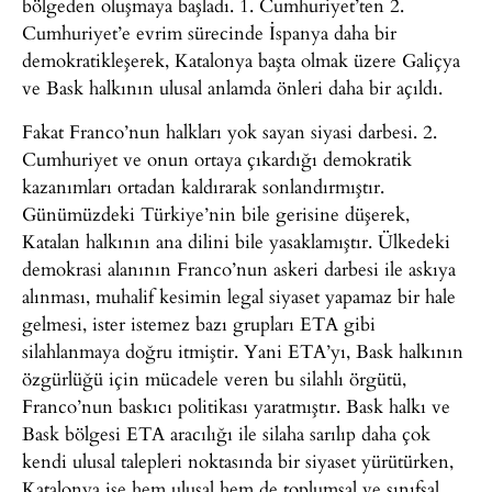
bölgeden oluşmaya başladı. 1. Cumhuriyet’ten 2.
Cumhuriyet’e evrim sürecinde İspanya daha bir
demokratikleşerek, Katalonya başta olmak üzere Galiçya
ve Bask halkının ulusal anlamda önleri daha bir açıldı.
Fakat Franco’nun halkları yok sayan siyasi darbesi. 2.
Cumhuriyet ve onun ortaya çıkardığı demokratik
kazanımları ortadan kaldırarak sonlandırmıştır.
Günümüzdeki Türkiye’nin bile gerisine düşerek,
Katalan halkının ana dilini bile yasaklamıştır. Ülkedeki
demokrasi alanının Franco’nun askeri darbesi ile askıya
alınması, muhalif kesimin legal siyaset yapamaz bir hale
gelmesi, ister istemez bazı grupları ETA gibi
silahlanmaya doğru itmiştir. Yani ETA’yı, Bask halkının
özgürlüğü için mücadele veren bu silahlı örgütü,
Franco’nun baskıcı politikası yaratmıştır. Bask halkı ve
Bask bölgesi ETA aracılığı ile silaha sarılıp daha çok
kendi ulusal talepleri noktasında bir siyaset yürütürken,
Katalonya ise hem ulusal hem de toplumsal ve sınıfsal