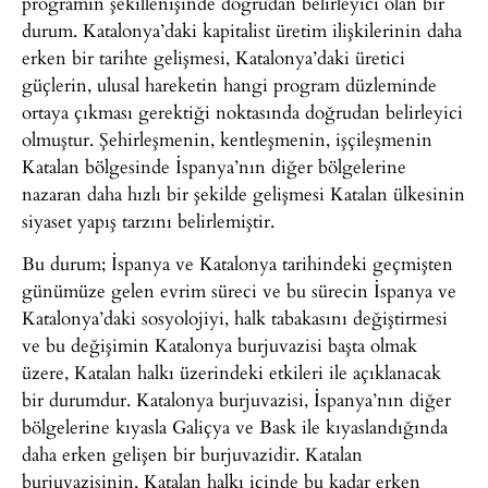
programın şekillenişinde doğrudan belirleyici olan bir
durum. Katalonya’daki kapitalist üretim ilişkilerinin daha
erken bir tarihte gelişmesi, Katalonya’daki üretici
güçlerin, ulusal hareketin hangi program düzleminde
ortaya çıkması gerektiği noktasında doğrudan belirleyici
olmuştur. Şehirleşmenin, kentleşmenin, işçileşmenin
Katalan bölgesinde İspanya’nın diğer bölgelerine
nazaran daha hızlı bir şekilde gelişmesi Katalan ülkesinin
siyaset yapış tarzını belirlemiştir.
Bu durum; İspanya ve Katalonya tarihindeki geçmişten
günümüze gelen evrim süreci ve bu sürecin İspanya ve
Katalonya’daki sosyolojiyi, halk tabakasını değiştirmesi
ve bu değişimin Katalonya burjuvazisi başta olmak
üzere, Katalan halkı üzerindeki etkileri ile açıklanacak
bir durumdur. Katalonya burjuvazisi, İspanya’nın diğer
bölgelerine kıyasla Galiçya ve Bask ile kıyaslandığında
daha erken gelişen bir burjuvazidir. Katalan
burjuvazisinin, Katalan halkı içinde bu kadar erken