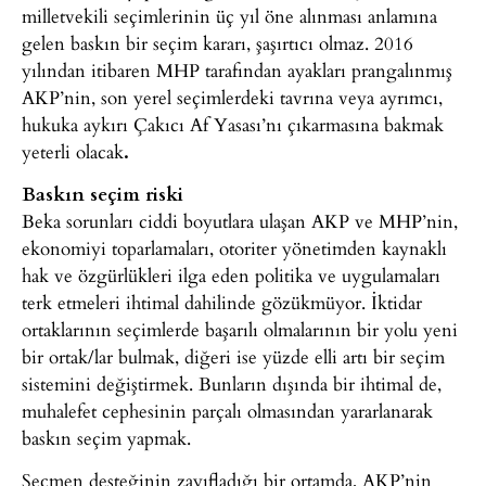
milletvekili seçimlerinin üç yıl öne alınması anlamına
gelen baskın bir seçim kararı, şaşırtıcı olmaz. 2016
yılından itibaren MHP tarafından ayakları prangalınmış
AKP’nin, son yerel seçimlerdeki tavrına veya ayrımcı,
hukuka aykırı Çakıcı Af Yasası’nı çıkarmasına bakmak
yeterli olacak
.
Baskın seçim riski
Beka sorunları ciddi boyutlara ulaşan AKP ve MHP’nin,
ekonomiyi toparlamaları, otoriter yönetimden kaynaklı
hak ve özgürlükleri ilga eden politika ve uygulamaları
terk etmeleri ihtimal dahilinde gözükmüyor. İktidar
ortaklarının seçimlerde başarılı olmalarının bir yolu yeni
bir ortak/lar bulmak, diğeri ise yüzde elli artı bir seçim
sistemini değiştirmek. Bunların dışında bir ihtimal de,
muhalefet cephesinin parçalı olmasından yararlanarak
baskın seçim yapmak.
Seçmen desteğinin zayıfladığı bir ortamda, AKP’nin