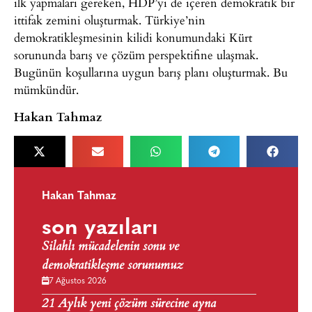
ilk yapmaları gereken, HDP’yi de içeren demokratik bir
ittifak zemini oluşturmak. Türkiye’nin
demokratikleşmesinin kilidi konumundaki Kürt
sorununda barış ve çözüm perspektifine ulaşmak.
Bugünün koşullarına uygun barış planı oluşturmak. Bu
mümkündür.
Hakan Tahmaz
Hakan Tahmaz
son yazıları
Silahlı mücadelenin sonu ve
demokratikleşme sorunumuz
7 Ağustos 2026
21 Aylık yeni çözüm sürecine ayna