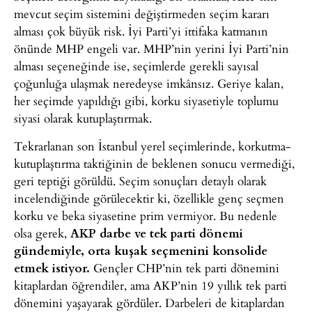
mevcut seçim sistemini değiştirmeden seçim kararı
alması çok büyük risk. İyi Parti’yi ittifaka katmanın
önünde MHP engeli var. MHP’nin yerini İyi Parti’nin
alması seçeneğinde ise, seçimlerde gerekli sayısal
çoğunluğa ulaşmak neredeyse imkânsız. Geriye kalan,
her seçimde yapıldığı gibi, korku siyasetiyle toplumu
siyasi olarak kutuplaştırmak.
Tekrarlanan son İstanbul yerel seçimlerinde, korkutma-
kutuplaştırma taktiğinin de beklenen sonucu vermediği,
geri teptiği görüldü. Seçim sonuçları detaylı olarak
incelendiğinde görülecektir ki, özellikle genç seçmen
korku ve beka siyasetine prim vermiyor. Bu nedenle
olsa gerek,
AKP darbe ve tek parti dönemi
gündemiyle, orta kuşak seçmenini konsolide
etmek istiyor.
Gençler CHP’nin tek parti dönemini
kitaplardan öğrendiler, ama AKP’nin 19 yıllık tek parti
dönemini yaşayarak gördüler. Darbeleri de kitaplardan