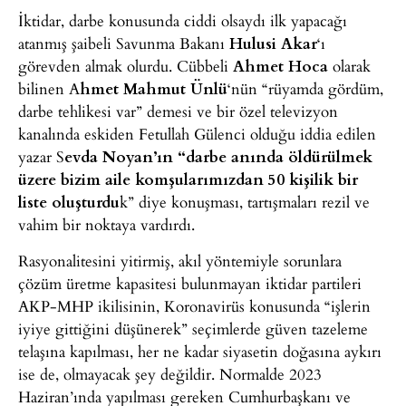
İktidar, darbe konusunda ciddi olsaydı ilk yapacağı
atanmış şaibeli Savunma Bakanı
Hulusi Akar
‘ı
görevden almak olurdu. Cübbeli
Ahmet Hoca
olarak
bilinen A
hmet Mahmut Ünlü
‘nün “rüyamda gördüm,
darbe tehlikesi var” demesi ve bir özel televizyon
kanalında eskiden Fetullah Gülenci olduğu iddia edilen
yazar S
evda Noyan’ın “darbe anında öldürülmek
üzere bizim aile komşularımızdan 50 kişilik bir
liste oluşturdu
k” diye konuşması, tartışmaları rezil ve
vahim bir noktaya vardırdı.
Rasyonalitesini yitirmiş, akıl yöntemiyle sorunlara
çözüm üretme kapasitesi bulunmayan iktidar partileri
AKP-MHP ikilisinin, Koronavirüs konusunda “işlerin
iyiye gittiğini düşünerek” seçimlerde güven tazeleme
telaşına kapılması, her ne kadar siyasetin doğasına aykırı
ise de, olmayacak şey değildir. Normalde 2023
Haziran’ında yapılması gereken Cumhurbaşkanı ve