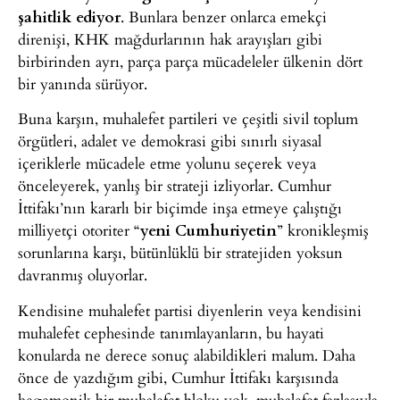
şahitlik ediyor
. Bunlara benzer onlarca emekçi
direnişi, KHK mağdurlarının hak arayışları gibi
birbirinden ayrı, parça parça mücadeleler ülkenin dört
bir yanında sürüyor.
Buna karşın, muhalefet partileri ve çeşitli sivil toplum
örgütleri, adalet ve demokrasi gibi sınırlı siyasal
içeriklerle mücadele etme yolunu seçerek veya
önceleyerek, yanlış bir strateji izliyorlar. Cumhur
İttifakı’nın kararlı bir biçimde inşa etmeye çalıştığı
milliyetçi otoriter “
yeni Cumhuriyetin
” kronikleşmiş
sorunlarına karşı, bütünlüklü bir stratejiden yoksun
davranmış oluyorlar.
Kendisine muhalefet partisi diyenlerin veya kendisini
muhalefet cephesinde tanımlayanların, bu hayati
konularda ne derece sonuç alabildikleri malum. Daha
önce de yazdığım gibi, Cumhur İttifakı karşısında
hegemonik bir muhalefet bloku yok, muhalefet fazlasıyla