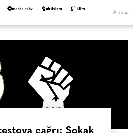
marksist tv
aktivizm
i̇klim
testoya çağrı: Sokak