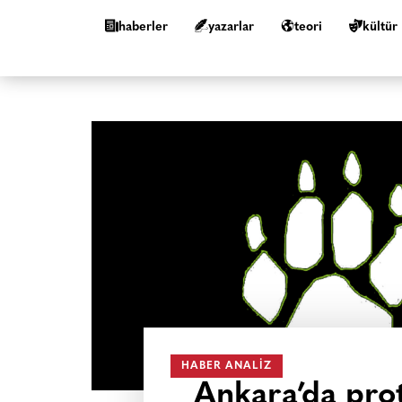
haberler
yazarlar
teori
kültür
HABER ANALIZ
Ankara’da pro