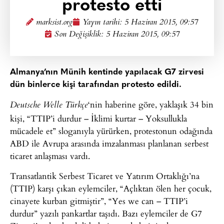
protesto etti
marksist.org
Yayın tarihi:
5 Haziran 2015, 09:57
Son Değişiklik: 5 Haziran 2015, 09:57
Almanya’nın Münih kentinde yapılacak G7 zirvesi
dün binlerce kişi tarafından protesto edildi.
‘nin haberine göre, yaklaşık 34 bin
Deutsche Welle Türkçe
kişi, “TTIP’i durdur – İklimi kurtar – Yoksullukla
mücadele et” sloganıyla yürürken, protestonun odağında
ABD ile Avrupa arasında imzalanması planlanan serbest
ticaret anlaşması vardı.
Transatlantik Serbest Ticaret ve Yatırım Ortaklığı’na
(TTIP) karşı çıkan eylemciler, “Açlıktan ölen her çocuk,
cinayete kurban gitmiştir”, “Yes we can – TTIP’i
durdur” yazılı pankartlar taşıdı. Bazı eylemciler de G7