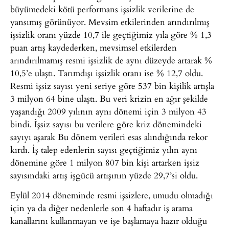
büyümedeki kötü performans işsizlik verilerine de
yansımış görünüyor. Mevsim etkilerinden arındırılmış
işsizlik oranı yüzde 10,7 ile geçtiğimiz yıla göre % 1,3
puan artış kaydederken, mevsimsel etkilerden
arındırılmamış resmi işsizlik de aynı düzeyde artarak %
10,5’e ulaştı. Tarımdışı işsizlik oranı ise % 12,7 oldu.
Resmi işsiz sayısı yeni seriye göre 537 bin kişilik artışla
3 milyon 64 bine ulaştı. Bu veri krizin en ağır şekilde
yaşandığı 2009 yılının aynı dönemi için 3 milyon 43
bindi. İşsiz sayısı bu verilere göre kriz dönemindeki
sayıyı aşarak Bu dönem verileri esas alındığında rekor
kırdı. İş talep edenlerin sayısı geçtiğimiz yılın aynı
dönemine göre 1 milyon 807 bin kişi artarken işsiz
sayısındaki artış işgücü artışının yüzde 29,7’si oldu.
Eylül 2014 döneminde resmi işsizlere, umudu olmadığı
için ya da diğer nedenlerle son 4 haftadır iş arama
kanallarını kullanmayan ve işe başlamaya hazır olduğu