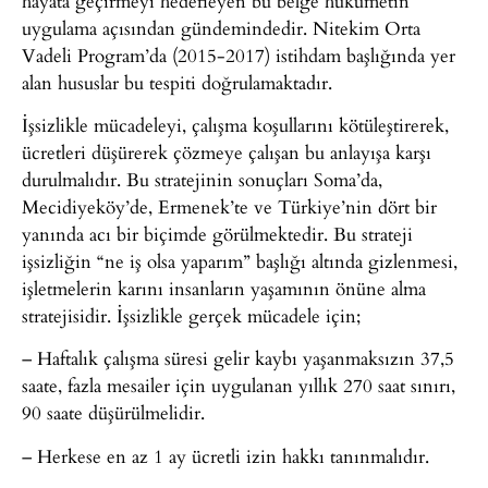
hayata geçirmeyi hedefleyen bu belge hükümetin
uygulama açısından gündemindedir. Nitekim Orta
Vadeli Program’da (2015-2017) istihdam başlığında yer
alan hususlar bu tespiti doğrulamaktadır.
İşsizlikle mücadeleyi, çalışma koşullarını kötüleştirerek,
ücretleri düşürerek çözmeye çalışan bu anlayışa karşı
durulmalıdır. Bu stratejinin sonuçları Soma’da,
Mecidiyeköy’de, Ermenek’te ve Türkiye’nin dört bir
yanında acı bir biçimde görülmektedir. Bu strateji
işsizliğin “ne iş olsa yaparım” başlığı altında gizlenmesi,
işletmelerin karını insanların yaşamının önüne alma
stratejisidir. İşsizlikle gerçek mücadele için;
– Haftalık çalışma süresi gelir kaybı yaşanmaksızın 37,5
saate, fazla mesailer için uygulanan yıllık 270 saat sınırı,
90 saate düşürülmelidir.
– Herkese en az 1 ay ücretli izin hakkı tanınmalıdır.