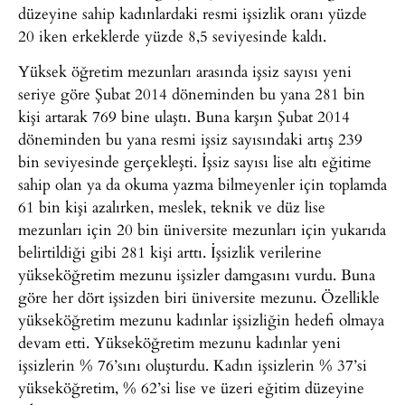
düzeyine sahip kadınlardaki resmi işsizlik oranı yüzde
20 iken erkeklerde yüzde 8,5 seviyesinde kaldı.
Yüksek öğretim mezunları arasında işsiz sayısı yeni
seriye göre Şubat 2014 döneminden bu yana 281 bin
kişi artarak 769 bine ulaştı. Buna karşın Şubat 2014
döneminden bu yana resmi işsiz sayısındaki artış 239
bin seviyesinde gerçekleşti. İşsiz sayısı lise altı eğitime
sahip olan ya da okuma yazma bilmeyenler için toplamda
61 bin kişi azalırken, meslek, teknik ve düz lise
mezunları için 20 bin üniversite mezunları için yukarıda
belirtildiği gibi 281 kişi arttı. İşsizlik verilerine
yükseköğretim mezunu işsizler damgasını vurdu. Buna
göre her dört işsizden biri üniversite mezunu. Özellikle
yükseköğretim mezunu kadınlar işsizliğin hedefi olmaya
devam etti. Yükseköğretim mezunu kadınlar yeni
işsizlerin % 76’sını oluşturdu. Kadın işsizlerin % 37’si
yükseköğretim, % 62’si lise ve üzeri eğitim düzeyine