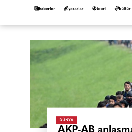
haberler
yazarlar
teori
kültür
DÜNYA
AKP-AB anlaşma