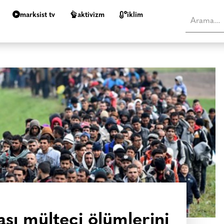
marksist tv
aktivizm
i̇klim
sı mülteci ölümlerini