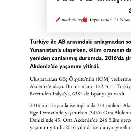
marksist.org
Yayın tarihi:
13 Nisan
Türkiye ile AB arasındaki anlaşmadan s
Yunanistan’a ulaşırken, ölüm oranının d
yeniden canlanmış durumda. 2016’da şim
Akdeniz’de yaşamını yitirdi.
Uluslarararası Göç Örgütü’nün (IOM) verilerine
Akdeniz’e ulaştı. Bu insanların 152.461’i Türk
üzerinden İtalya’ya, 638’i de İspanya’ya vardı.
2016’nın 3 ayında ise toplamda 714 mülteci Akde
Ege Denizi’nde yaşanırken, 343’ü Orta Akdeniz’
Denizi’nde 45, Orta Akdeniz’de 246 ölüm gerçek
yaşamını yitirdi. 2016 yılında ise dünya genelin