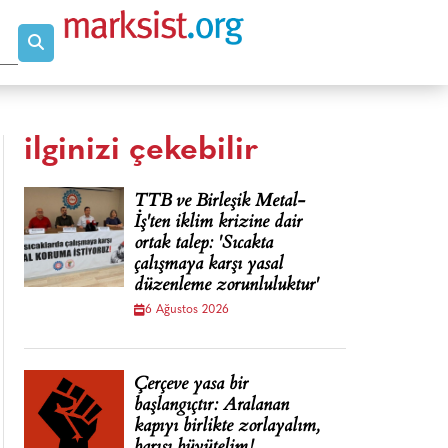
ilginizi çekebilir
TTB ve Birleşik Metal-
İş'ten iklim krizine dair
ortak talep: 'Sıcakta
çalışmaya karşı yasal
düzenleme zorunluluktur'
6 Ağustos 2026
Çerçeve yasa bir
başlangıçtır: Aralanan
kapıyı birlikte zorlayalım,