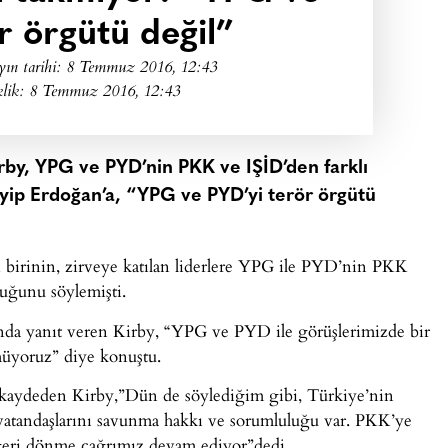
r örgütü değil”
yın tarihi:
8 Temmuz 2016, 12:43
klik: 8 Temmuz 2016, 12:43
rby, YPG ve PYD’nin PKK ve IŞİD’den farklı
ip Erdoğan’a, “YPG ve PYD’yi terör örgütü
birinin, zirveye katılan liderlere YPG ile PYD’nin PKK
uğunu söylemişti.
ında yanıt veren Kirby, “YPG ve PYD ile görüşlerimizde bir
rmüyoruz” diye konuştu.
 kaydeden Kirby,”Dün de söylediğim gibi, Türkiye’nin
vatandaşlarını savunma hakkı ve sorumluluğu var. PKK’ye
geri dönme çağrımız devam ediyor”dedi.