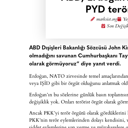
PYD terö
marksist.org
Ya
Son Değişi
ABD Dışişleri Bakanlığı Sözcüsü John Ki
olmadığını savunan Cumhurbaşkanı Tayy
olarak görmüyoruz” diye yanıt verdi.
Erdoğan, NATO zirvesinde temel amaçlarından 
veya IŞİD gibi bir örgüt olduğunu anlatmak old
Erdoğan’ın bu sözlerine günlük basın toplantıs
değişiklik yok. Onları terörist örgüt olarak gö
Ancak PKK’yi terör örgütü olarak gördüklerini
PKK’nin terör eylemlerinden dolayı kendisini, 
şiddet eylemlerine son verme ve müzakerelere 