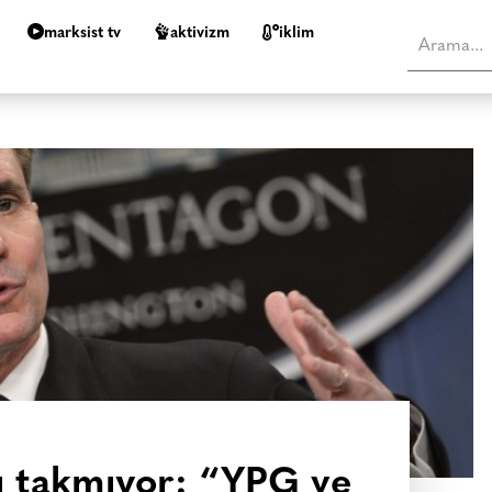
marksist tv
aktivizm
i̇klim
ı takmıyor: “YPG ve