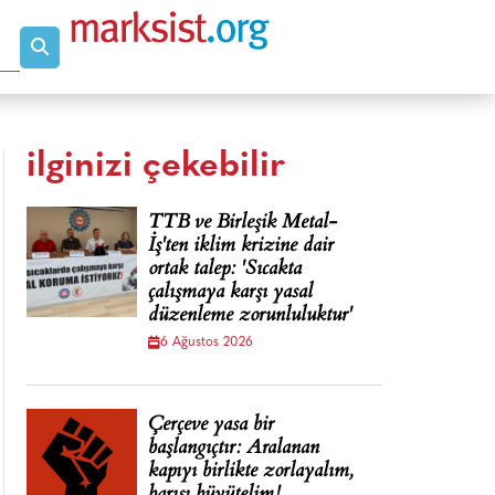
ilginizi çekebilir
TTB ve Birleşik Metal-
İş'ten iklim krizine dair
ortak talep: 'Sıcakta
çalışmaya karşı yasal
düzenleme zorunluluktur'
6 Ağustos 2026
Çerçeve yasa bir
başlangıçtır: Aralanan
kapıyı birlikte zorlayalım,