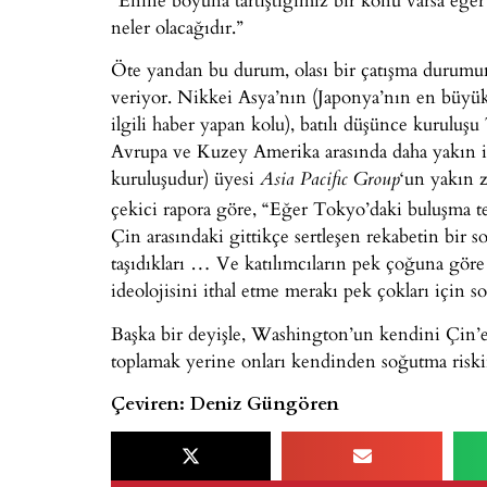
neler olacağıdır.”
Öte yandan bu durum, olası bir çatışma durumu
veriyor. Nikkei Asya’nın (Japonya’nın en büyük 
ilgili haber yapan kolu), batılı düşünce kurulu
Avrupa ve Kuzey Amerika arasında daha yakın işbi
kuruluşudur) üyesi
‘un yakın z
Asia Pacific Group
çekici rapora göre, “Eğer Tokyo’daki buluşma te
Çin arasındaki gittikçe sertleşen rekabetin bir 
taşıdıkları … Ve katılımcıların pek çoğuna gö
ideolojisini ithal etme merakı pek çokları için s
Başka bir deyişle, Washington’un kendini Çin’e 
toplamak yerine onları kendinden soğutma riskin
Çeviren: Deniz Güngören