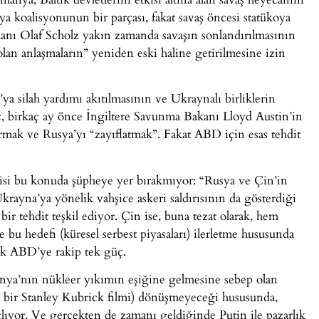
ya koalisyonunun bir parçası, fakat savaş öncesi statükoya
kanı Olaf Scholz yakın zamanda savaşın sonlandırılmasının
lan anlaşmaların” yeniden eski haline getirilmesine izin
ya silah yardımı akıtılmasının ve Ukraynalı birliklerin
, birkaç ay önce İngiltere Savunma Bakanı Lloyd Austin’in
ırmak ve Rusya’yı “zayıflatmak”. Fakat ABD için esas tehdit
isi bu konuda şüpheye yer bırakmıyor: “Rusya ve Çin’in
krayna’ya yönelik vahşice askeri saldırısının da gösterdiği
bir tehdit teşkil ediyor. Çin ise, buna tezat olarak, hem
 bu hedefi (küresel serbest piyasaları) ilerletme hususunda
rak ABD’ye rakip tek güç.
nya’nın nükleer yıkımın eşiğine gelmesine sebep olan
 bir Stanley Kubrick filmi) dönüşmeyeceği hususunda,
çlıyor. Ve gerçekten de zamanı geldiğinde Putin ile pazarlık