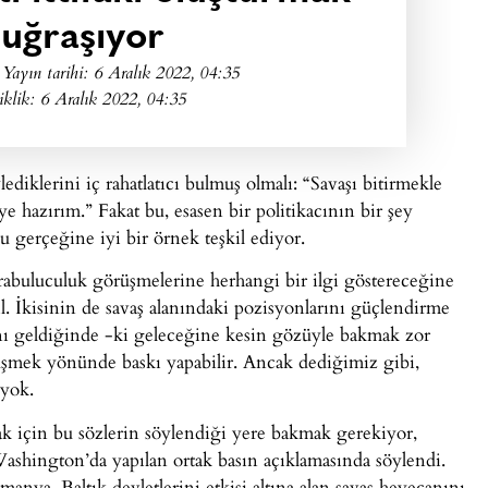
 uğraşıyor
Yayın tarihi:
6 Aralık 2022, 04:35
klik: 6 Aralık 2022, 04:35
diklerini iç rahatlatıcı bulmuş olmalı: “Savaşı bitirmekle
e hazırım.” Fakat bu, esasen bir politikacının bir şey
u gerçeğine iyi bir örnek teşkil ediyor.
rabuluculuk görüşmelerine herhangi bir ilgi göstereceğine
. İkisinin de savaş alanındaki pozisyonlarını güçlendirme
anı geldiğinde -ki geleceğine kesin gözüyle bakmak zor
şmek yönünde baskı yapabilir. Ancak dediğimiz gibi,
 yok.
ak için bu sözlerin söylendiği yere bakmak gerekiyor,
hington’da yapılan ortak basın açıklamasında söylendi.
anya, Baltık devletlerini etkisi altına alan savaş heyecanını