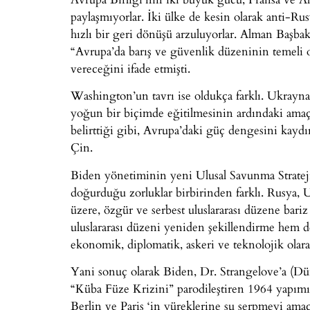
paylaşmıyorlar. İki ülke de kesin olarak anti-Rus
hızlı bir geri dönüşü arzuluyorlar. Alman Başba
“Avrupa’da barış ve güvenlik düzeninin temeli o
vereceğini ifade etmişti.
Washington’un tavrı ise oldukça farklı. Ukrayna’
yoğun bir biçimde eğitilmesinin ardındaki amaç
belirttiği gibi, Avrupa’daki güç dengesini kayd
Çin.
Biden yönetiminin yeni Ulusal Savunma Stratej
doğurduğu zorluklar birbirinden farklı. Rusya, U
üzere, özgür ve serbest uluslararası düzene bariz 
uluslararası düzeni yeniden şekillendirme hem de
ekonomik, diplomatik, askeri ve teknolojik ola
Yani sonuç olarak Biden, Dr. Strangelove’a (Dü
“Küba Füze Krizini” parodileştiren 1964 yapımı
Berlin ve Paris ‘in yüreklerine su serpmeyi ama