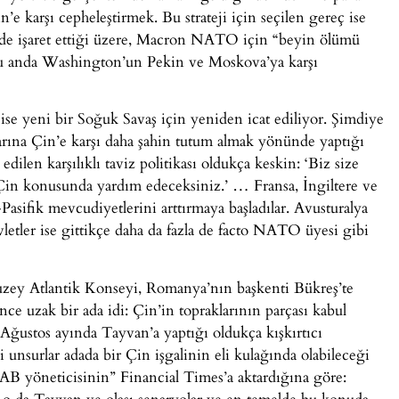
n’e karşı cepheleştirmek. Bu strateji için seçilen gereç ise
e işaret ettiği üzere, Macron NATO için “beyin ölümü
a şu anda Washington’un Pekin ve Moskova’ya karşı
se yeni bir Soğuk Savaş için yeniden icat ediliyor. Şimdiye
rına Çin’e karşı daha şahin tutum almak yönünde yaptığı
edilen karşılıklı taviz politikası oldukça keskin: ‘Biz size
Çin konusunda yardım edeceksiniz.’ … Fransa, İngiltere ve
sifik mevcudiyetlerini arttırmaya başladılar. Avusturalya
tler ise gittikçe daha da fazla de facto NATO üyesi gibi
zey Atlantik Konseyi, Romanya’nın başkenti Bükreş’te
ce uzak bir ada idi: Çin’in topraklarının parçası kabul
Ağustos ayında Tayvan’a yaptığı oldukça kışkırtıcı
 unsurlar adada bir Çin işgalinin eli kulağında olabileceği
 AB yöneticisinin” Financial Times’a aktardığına göre:
r o da Tayvan ve olası senaryolar ve en temelde bu konuda