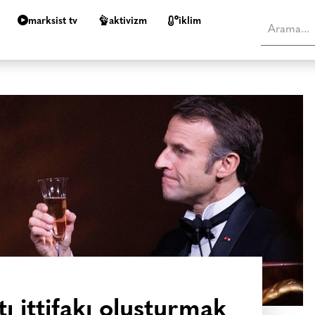
marksist tv
aktivizm
i̇klim
ı ittifakı oluşturmak