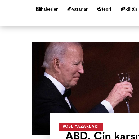
haberler
yazarlar
teori
kültür
KÖŞE YAZARLARI
ABD, Çin karşıt