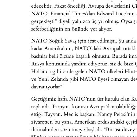
edecektir. Fakat önceliği, Avrupa devletlerini Çi
NATO. Financial Times’dan Edward Luce’nin d
gerçekleşti” diyeli yalnızca üç yıl olmuş. Oys
seferberliğinin en önünde yer alıyor.
NATO Soğuk Savaş için icat edilmişti. Şu anda i
kadar Amerika’nın, NATO’daki Avrupalı ortakla
baskılar belli ölçüde başarılı olmuştu. Burada ima 
Rusya konusunda yardım ediyoruz, siz de bize 
Hollanda gibi önde gelen NATO ülkeleri Hint-Pa
ve Yeni Zelanda gibi NATO üyesi olmayan devle
davranıyorlar”
Geçtiğimiz hafta NATO’nun üst kurulu olan Ku
toplandı. Tartışma konusu Avrupa’dan olabildiğin
ettiği Tayvan. Meclis başkanı Nancy Pelosi’nin 
ziyaretten bu yana, Amerikan ordusundaki çeşitli
ihtimalinden söz etmeye başladı. “Bir üst düzey
“Enine boyuna tartıştığımız bir konu varsa eğe