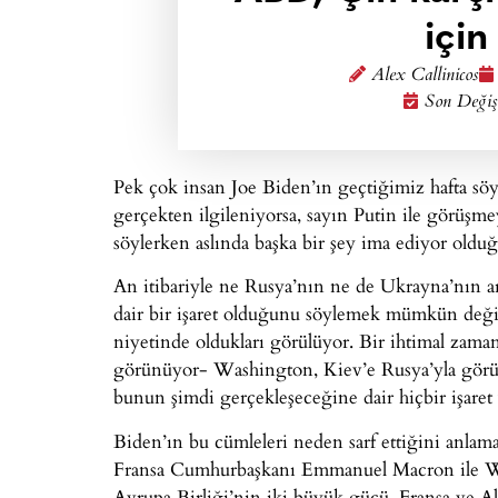
için
Alex Callinicos
Son Değişi
Pek çok insan Joe Biden’ın geçtiğimiz hafta söyle
gerçekten ilgileniyorsa, sayın Putin ile görüşmey
söylerken aslında başka bir şey ima ediyor olduğ
An itibariyle ne Rusya’nın ne de Ukrayna’nın a
dair bir işaret olduğunu söylemek mümkün değil
niyetinde oldukları görülüyor. Bir ihtimal zam
görünüyor- Washington, Kiev’e Rusya’yla görü
bunun şimdi gerçekleşeceğine dair hiçbir işaret
Biden’ın bu cümleleri neden sarf ettiğini anlam
Fransa Cumhurbaşkanı Emmanuel Macron ile Was
Avrupa Birliği’nin iki büyük gücü, Fransa ve Alm