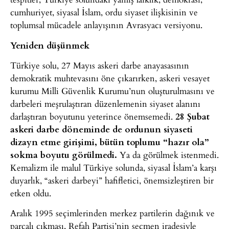
cumhuriyet, siyasal İslam, ordu siyaset ilişkisinin ve
toplumsal mücadele anlayışının Avrasyacı versiyonu.
Yeniden düşünmek
Türkiye solu, 27 Mayıs askeri darbe anayasasının
demokratik muhtevasını öne çıkarırken, askeri vesayet
kurumu Milli Güvenlik Kurumu’nun oluşturulmasını ve
darbeleri meşrulaştıran düzenlemenin siyaset alanını
darlaştıran boyutunu yeterince önemsemedi.
28 Şubat
askeri darbe döneminde de ordunun siyaseti
dizayn etme girişimi, bütün toplumu “hazır ola”
sokma boyutu görülmedi.
Ya da görülmek istenmedi.
Kemalizm ile malul Türkiye solunda, siyasal İslam’a karşı
duyarlık, “askeri darbeyi” hafifletici, önemsizleştiren bir
etken oldu.
Aralık 1995 seçimlerinden merkez partilerin dağınık ve
parçalı çıkması, Refah Partisi’nin seçmen iradesiyle