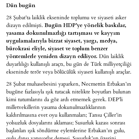
Dün bugün
28 Şubat’ta laiklik ekseninde toplumu ve siyaseti asker
dizayn edilmişti.
Bugün HDP’ye yönelik baskılar,
yasama dokunulmazlığı tartışması ve kayyım
uygulamalarıyla bizzat siyaset, yargı, medya,
bürokrasi eliyle, siyaset ve toplum benzer
yöntemlerle yeniden dizayn ediliyor.
Dün laiklik
duyarlılığı kullanışlı araçtı, bu gün de Türk milliyetçiliği
ekseninde terör veya bölücülük siyaseti kullanışlı araçlar.
28 Şubat muhasebesini yaparken, Necmettin Erbakan’ın
bugüne fazlasıyla ışık tutacak nitelikte boyutları bulunan
kimi tutumlarını da göz ardı etmemek gerek. DEP’li
milletvekillerin yasama dokunulmazlıklarının
kaldırılmasına evet oyu kullanmaları; Tansu Çiller’in
yolsuzluk dosyalarını aklaması; Susurluk kazası sonrası
başlatılan ışık söndürme eylemlerine Erbakan’ın gulu,
gulu dansı yapıyorlar demesi, Susurluk’un üzerini