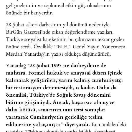
gelişmelerinin ve toplumsal etkin güç olmalarının
önünde bir bariyerdir.
28 Şubat askeri darbesinin yıl dönümü nedeniyle
BirGün Gazetesi’nde çıkan değerlendirme yazıları,
Türkiye sosyalist hareketinin bu çıkmazını tekrar gözler
önüne serdi. Özellikle TELE 1 Genel Yayın Yönetmeni
Merdan Yanardağ’ın yazısı oldukça düşündürücü.
Yanardağ “
28 Şubat 1997 ne darbeydi ne de
muhtıra. Formel hukuk ve anayasal düzen içinde
kalınarak geliştirilen, yarım kalmış cumhuriyetçi
bir restorasyon denemesiydi, o kadar. Daha da
önemlisi, Türkiye’de Soğuk Savaş dönemini
bitirme girişimiydi. Ancak, başarısız olmuş ve
daha kötüsü, amacının tam tersi sonuçlar
yaratarak Cumhuriyetin gericiliğe teslim
edilmesine yol açmıştır” diye yazdı.
Bu cümlelerdeki
tespitler, Türkiye solundaki yanlış laiklik, demokrasi,