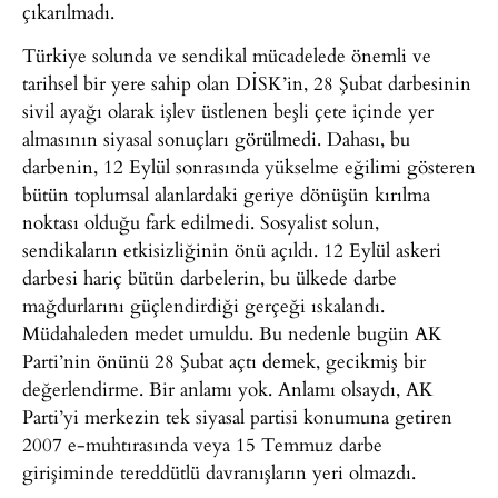
çıkarılmadı.
Türkiye solunda ve sendikal mücadelede önemli ve
tarihsel bir yere sahip olan DİSK’in, 28 Şubat darbesinin
sivil ayağı olarak işlev üstlenen beşli çete içinde yer
almasının siyasal sonuçları görülmedi. Dahası, bu
darbenin, 12 Eylül sonrasında yükselme eğilimi gösteren
bütün toplumsal alanlardaki geriye dönüşün kırılma
noktası olduğu fark edilmedi. Sosyalist solun,
sendikaların etkisizliğinin önü açıldı. 12 Eylül askeri
darbesi hariç bütün darbelerin, bu ülkede darbe
mağdurlarını güçlendirdiği gerçeği ıskalandı.
Müdahaleden medet umuldu. Bu nedenle bugün AK
Parti’nin önünü 28 Şubat açtı demek, gecikmiş bir
değerlendirme. Bir anlamı yok. Anlamı olsaydı, AK
Parti’yi merkezin tek siyasal partisi konumuna getiren
2007 e-muhtırasında veya 15 Temmuz darbe
girişiminde tereddütlü davranışların yeri olmazdı.