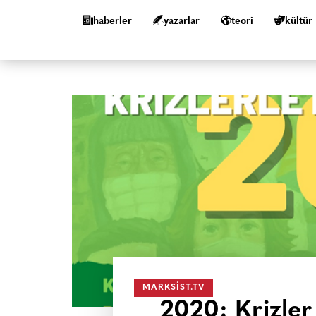
haberler
yazarlar
teori
kültür
MARKSIST.TV
2020: Krizler