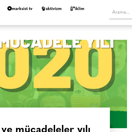
marksist tv
aktivizm
i̇klim
 ve mücadeleler yılı