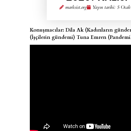
marksist.org
Yayın tarihi:
5 Ocak
Konuşmacılar: Dila Ak (Kadınların gündem
(İşçilerin gündemi) Tuna Emren (Pandemik