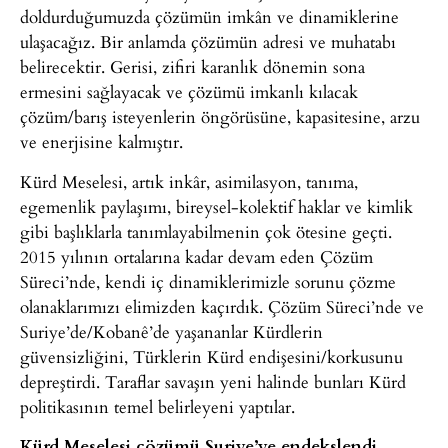
doldurduğumuzda çözümün imkân ve dinamiklerine
ulaşacağız. Bir anlamda çözümün adresi ve muhatabı
belirecektir. Gerisi, zifiri karanlık dönemin sona
ermesini sağlayacak ve çözümü imkanlı kılacak
çözüm/barış isteyenlerin öngörüsüne, kapasitesine, arzu
ve enerjisine kalmıştır.
Kürd Meselesi, artık inkâr, asimilasyon, tanıma,
egemenlik paylaşımı, bireysel-kolektif haklar ve kimlik
gibi başlıklarla tanımlayabilmenin çok ötesine geçti.
2015 yılının ortalarına kadar devam eden Çözüm
Süreci’nde, kendi iç dinamiklerimizle sorunu çözme
olanaklarımızı elimizden kaçırdık. Çözüm Süreci’nde ve
Suriye’de/Kobanê’de yaşananlar Kürdlerin
güvensizliğini, Türklerin Kürd endişesini/korkusunu
depreştirdi. Taraflar savaşın yeni halinde bunları Kürd
politikasının temel belirleyeni yaptılar.
Kürd Meselesi çözümü Suriye’ye endekslendi