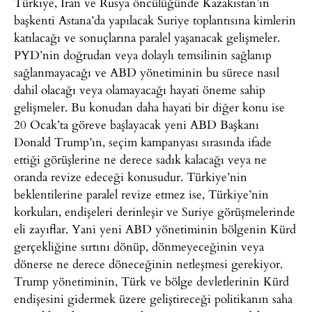
Türkiye, İran ve Rusya öncülüğünde Kazakistan’ın
başkenti Astana’da yapılacak Suriye toplantısına kimlerin
katılacağı ve sonuçlarına paralel yaşanacak gelişmeler.
PYD’nin doğrudan veya dolaylı temsilinin sağlanıp
sağlanmayacağı ve ABD yönetiminin bu sürece nasıl
dahil olacağı veya olamayacağı hayati öneme sahip
gelişmeler. Bu konudan daha hayati bir diğer konu ise
20 Ocak’ta göreve başlayacak yeni ABD Başkanı
Donald Trump’ın, seçim kampanyası sırasında ifade
ettiği görüşlerine ne derece sadık kalacağı veya ne
oranda revize edeceği konusudur. Türkiye’nin
beklentilerine paralel revize etmez ise, Türkiye’nin
korkuları, endişeleri derinleşir ve Suriye görüşmelerinde
eli zayıflar. Yani yeni ABD yönetiminin bölgenin Kürd
gerçekliğine sırtını dönüp, dönmeyeceğinin veya
dönerse ne derece döneceğinin netleşmesi gerekiyor.
Trump yönetiminin, Türk ve bölge devletlerinin Kürd
endişesini gidermek üzere geliştireceği politikanın saha