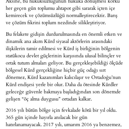
Aksine, bu hukuksuzluğunun hukuka dönüşmesi korku
her geçen gün toplumu ahtapot gibi sararak içten içe
kemirecek ve çözümsüzlüğü normalleştirecektir. Barış
ve çözüm fikrini toplum nezdinde silikleştiriyor.
Bu felakete gidişin durdurulmasında en önemli etken ve
dinamik ana akım Kürd siyasal aktörlerin arasındaki
ilişkilerin tamir edilmesi ve Kürd iş birliğinin bölgenin
statükocu devlet güçlerinin karşısında ulusal bilinçler ve
ortak tutum almaları geliyor. Bu gerçekleşebildiği ölçüde
bölgesel Kürd gerçekliğine hiçbir güç odağı sırt
dönemez, Kürd kazanımları kalıcılaşır ve Ortadoğu’nun
Kürd endişesi yerle bir olur. Daha da ötesinde Kürdler
geleceğe güvenle bakmaya başladığından son dönemde
gelişen “öç alma duygusu” ortadan kalkar.
2016 yılı bütün bölge için fevkalade kötü bir yıl oldu.
365 gün içinde hayırla anılacak bir gün
hatırlanamayacak. 2017 yılı, umarım 2016 ya benzemez,