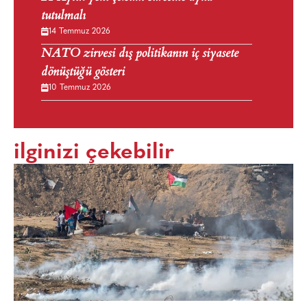
tutulmalı
14 Temmuz 2026
NATO zirvesi dış politikanın iç siyasete
dönüştüğü gösteri
10 Temmuz 2026
ilginizi çekebilir