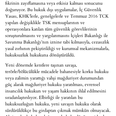
fikrinin zayıflamasına veya etkisiz kalması sonucunu
doğuruyor. Bu hukuk dışı uygulamalar, İç Güvenlik
Yasası, KHK’lerle, genelgelerle ve Temmuz 2016 TCK
yapılan değişiklikle TSK mensuplarının ve
operasyonlara katılan tüm güvenlik görevlilerinin
soruşturulmasını ve yargılanmasını İçişleri Bakanlığı ile
Savunma Bakanlığı’nın iznine tabi kılmasıyla, cezasızlık
yasal zırhının pekiştirildiği ve kurumsal mekanizmalarla,
hukuksuzluk hukukuna dönüştürüldü.
Yeni dönemde kentlere taşınan savaşa,
terörle/bölücülükle mücadele bahanesiyle korku hukuku
veya zalimin yarattığı vahşi mağduriyet durumundan
güç alarak mağduriyet hukuku yaratılması, evrensel
insancılık hukukun ve yaşam hakkının ihlal edilmesini
sıradanlaştırılıyor. Elbirliği ile yaratılan bu
hukuksuzluğun hukuku, yeni savaşın hukuku olarak
sürdürüldükçe bu girdaptan çıkmak mümkün olmayacak.