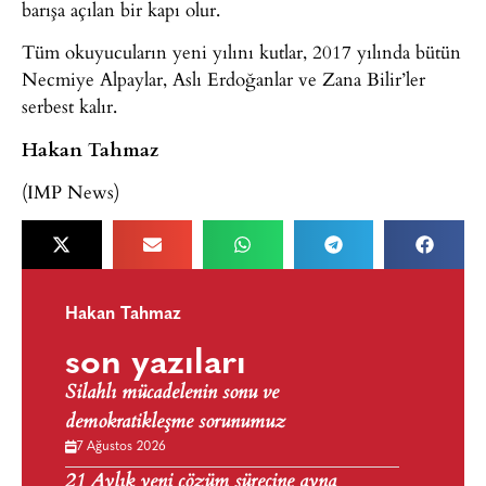
barışa açılan bir kapı olur.
Tüm okuyucuların yeni yılını kutlar, 2017 yılında bütün
Necmiye Alpaylar, Aslı Erdoğanlar ve Zana Bilir’ler
serbest kalır.
Hakan Tahmaz
(IMP News)
Hakan Tahmaz
son yazıları
Silahlı mücadelenin sonu ve
demokratikleşme sorunumuz
7 Ağustos 2026
21 Aylık yeni çözüm sürecine ayna