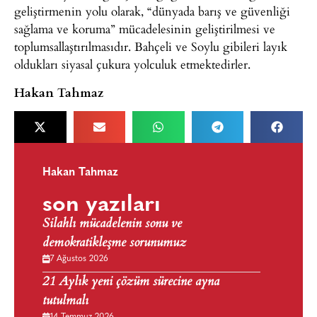
geliştirmenin yolu olarak, “dünyada barış ve güvenliği
sağlama ve koruma” mücadelesinin geliştirilmesi ve
toplumsallaştırılmasıdır. Bahçeli ve Soylu gibileri layık
oldukları siyasal çukura yolculuk etmektedirler.
Hakan Tahmaz
Hakan Tahmaz
son yazıları
Silahlı mücadelenin sonu ve
demokratikleşme sorunumuz
7 Ağustos 2026
21 Aylık yeni çözüm sürecine ayna
tutulmalı