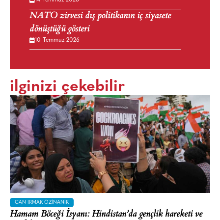
14 Temmuz 2026
NATO zirvesi dış politikanın iç siyasete
dönüştüğü gösteri
10 Temmuz 2026
ilginizi çekebilir
CAN IRMAK ÖZINANIR
Hamam Böceği İsyanı: Hindistan’da gençlik hareketi ve