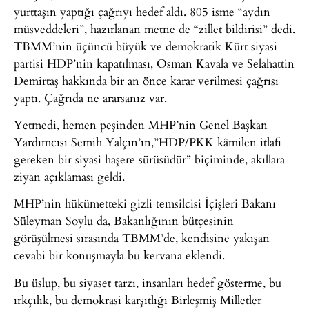
yurttaşın yaptığı çağrıyı hedef aldı. 805 isme “aydın
müsveddeleri”, hazırlanan metne de “zillet bildirisi” dedi.
TBMM’nin üçüncü büyük ve demokratik Kürt siyasi
partisi HDP’nin kapatılması, Osman Kavala ve Selahattin
Demirtaş hakkında bir an önce karar verilmesi çağrısı
yaptı. Çağrıda ne ararsanız var.
Yetmedi, hemen peşinden MHP’nin Genel Başkan
Yardımcısı Semih Yalçın’ın,”HDP/PKK kâmilen itlafı
gereken bir siyasi haşere sürüsüdür” biçiminde, akıllara
ziyan açıklaması geldi.
MHP’nin hükümetteki gizli temsilcisi İçişleri Bakanı
Süleyman Soylu da, Bakanlığının bütçesinin
görüşülmesi sırasında TBMM’de, kendisine yakışan
cevabi bir konuşmayla bu kervana eklendi.
Bu üslup, bu siyaset tarzı, insanları hedef gösterme, bu
ırkçılık, bu demokrasi karşıtlığı Birleşmiş Milletler