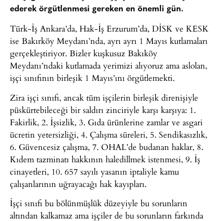
ederek örgütlenmesi gereken en önemli gün.
Türk-İş Ankara’da, Hak-İş Erzurum’da, DİSK ve KESK
ise Bakırköy Meydanı’nda, ayrı ayrı 1 Mayıs kutlamaları
gerçekleştiriyor. Bizler kuşkusuz Bakıköy
Meydanı’ndaki kutlamada yerimizi alıyoruz ama aslolan,
işçi sınıfının birleşik 1 Mayıs’ını örgütlemekti.
Zira işçi sınıfı, ancak tüm işçilerin birleşik direnişiyle
püskürtebileceği bir saldırı zinciriyle karşı karşıya: 1.
Fakirlik, 2. İşsizlik, 3. Gıda ürünlerine zamlar ve asgari
ücretin yetersizliği, 4. Çalışma süreleri, 5. Sendikasızlık,
6. Güvencesiz çalışma, 7. OHAL’de budanan haklar, 8.
Kıdem tazminatı hakkının haledillmek istenmesi, 9. İş
cinayetleri, 10. 657 sayılı yasanın iptaliyle kamu
çalışanlarının uğrayacağı hak kayıpları.
İşçi sınıfı bu bölünmüşlük düzeyiyle bu sorunların
altından kalkamaz ama işçiler de bu sorunların farkında