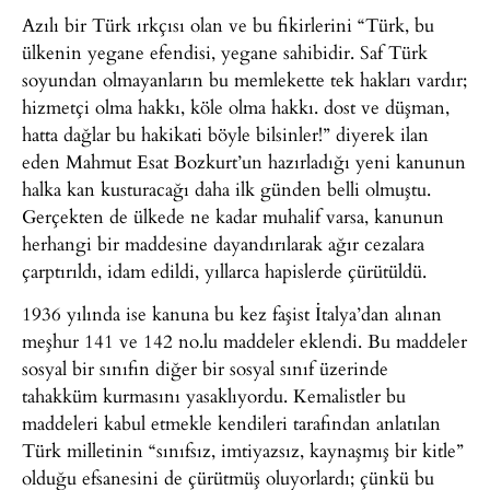
Azılı bir Türk ırkçısı olan ve bu fikirlerini “Türk, bu
ülkenin yegane efendisi, yegane sahibidir. Saf Türk
soyundan olmayanların bu memlekette tek hakları vardır;
hizmetçi olma hakkı, köle olma hakkı. dost ve düşman,
hatta dağlar bu hakikati böyle bilsinler!” diyerek ilan
eden Mahmut Esat Bozkurt’un hazırladığı yeni kanunun
halka kan kusturacağı daha ilk günden belli olmuştu.
Gerçekten de ülkede ne kadar muhalif varsa, kanunun
herhangi bir maddesine dayandırılarak ağır cezalara
çarptırıldı, idam edildi, yıllarca hapislerde çürütüldü.
1936 yılında ise kanuna bu kez faşist İtalya’dan alınan
meşhur 141 ve 142 no.lu maddeler eklendi. Bu maddeler
sosyal bir sınıfın diğer bir sosyal sınıf üzerinde
tahakküm kurmasını yasaklıyordu. Kemalistler bu
maddeleri kabul etmekle kendileri tarafından anlatılan
Türk milletinin “sınıfsız, imtiyazsız, kaynaşmış bir kitle”
olduğu efsanesini de çürütmüş oluyorlardı; çünkü bu