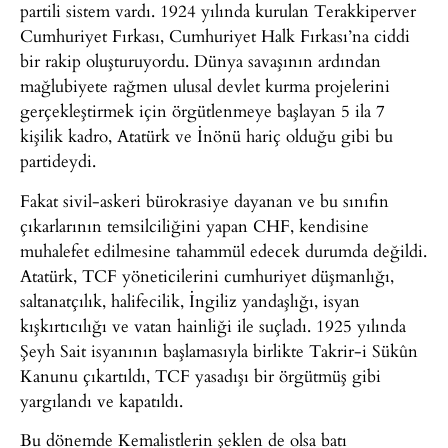
partili sistem vardı. 1924 yılında kurulan Terakkiperver
Cumhuriyet Fırkası, Cumhuriyet Halk Fırkası’na ciddi
bir rakip oluşturuyordu. Dünya savaşının ardından
mağlubiyete rağmen ulusal devlet kurma projelerini
gerçekleştirmek için örgütlenmeye başlayan 5 ila 7
kişilik kadro, Atatürk ve İnönü hariç olduğu gibi bu
partideydi.
Fakat sivil-askeri bürokrasiye dayanan ve bu sınıfın
çıkarlarının temsilciliğini yapan CHF, kendisine
muhalefet edilmesine tahammül edecek durumda değildi.
Atatürk, TCF yöneticilerini cumhuriyet düşmanlığı,
saltanatçılık, halifecilik, İngiliz yandaşlığı, isyan
kışkırtıcılığı ve vatan hainliği ile suçladı. 1925 yılında
Şeyh Sait isyanının başlamasıyla birlikte Takrir-i Sükûn
Kanunu çıkartıldı, TCF yasadışı bir örgütmüş gibi
yargılandı ve kapatıldı.
Bu dönemde Kemalistlerin şeklen de olsa batı