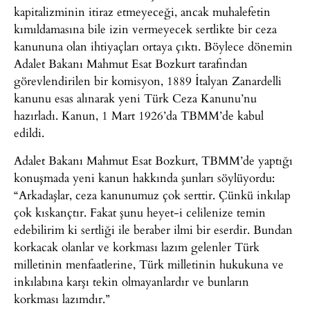
kapitalizminin itiraz etmeyeceği, ancak muhalefetin
kımıldamasına bile izin vermeyecek sertlikte bir ceza
kanununa olan ihtiyaçları ortaya çıktı. Böylece dönemin
Adalet Bakanı Mahmut Esat Bozkurt tarafından
görevlendirilen bir komisyon, 1889 İtalyan Zanardelli
kanunu esas alınarak yeni Türk Ceza Kanunu’nu
hazırladı. Kanun, 1 Mart 1926’da TBMM’de kabul
edildi.
Adalet Bakanı Mahmut Esat Bozkurt, TBMM’de yaptığı
konuşmada yeni kanun hakkında şunları söylüyordu:
“Arkadaşlar, ceza kanunumuz çok serttir. Çünkü inkılap
çok kıskançtır. Fakat şunu heyet-i celilenize temin
edebilirim ki sertliği ile beraber ilmi bir eserdir. Bundan
korkacak olanlar ve korkması lazım gelenler Türk
milletinin menfaatlerine, Türk milletinin hukukuna ve
inkılabına karşı tekin olmayanlardır ve bunların
korkması lazımdır.”