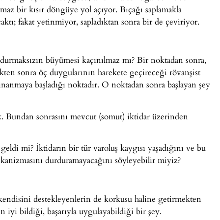
ılmaz bir kısır döngüye yol açıyor. Bıçağı saplamakla
tı; fakat yetinmiyor, sapladıktan sonra bir de çeviriyor.
ibi durmaksızın büyümesi kaçınılmaz mı? Bir noktadan sonra,
tikten sonra öç duygularının harekete geçireceği rövanşist
 inanmaya başladığı noktadır. O noktadan sonra başlayan şey
ık. Bundan sonrasını mevcut (somut) iktidar üzerinden
geldi mi? İktidarın bir tür varoluş kaygısı yaşadığını ve bu
ekanizmasını durduramayacağını söyleyebilir miyiz?
 kendisini destekleyenlerin de korkusu haline getirmekten
 iyi bildiği, başarıyla uygulayabildiği bir şey.