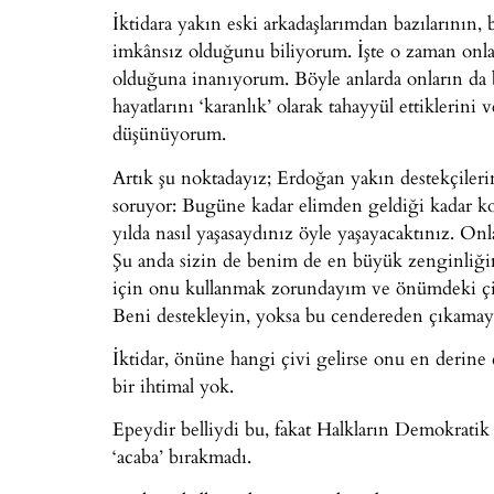
İktidara yakın eski arkadaşlarımdan bazılarının,
imkânsız olduğunu biliyorum. İşte o zaman onlar
olduğuna inanıyorum. Böyle anlarda onların da b
hayatlarını ‘karanlık’ olarak tahayyül ettiklerini
düşünüyorum.
Artık şu noktadayız; Erdoğan yakın destekçilerin
soruyor: Bugüne kadar elimden geldiği kadar k
yılda nasıl yaşasaydınız öyle yaşayacaktınız. On
Şu anda sizin de benim de en büyük zenginliğim
için onu kullanmak zorundayım ve önümdeki çi
Beni destekleyin, yoksa bu cendereden çıkamay
İktidar, önüne hangi çivi gelirse onu en derine
bir ihtimal yok.
Epeydir belliydi bu, fakat Halkların Demokratik 
‘acaba’ bırakmadı.