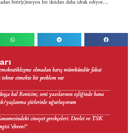
dan bitir(e)meyen bir iktidarı daha idrak ediyor…
arı
Demokratikleşme olmadan barış mümkündür fakat
tekrar etmekte bir problem var
şça kal Ronicim; seni yazılarının eşliğinde bana
lık/yaşlanma şiirlerinle uğurluyorum
anamesindeki cinayet gerekçeleri: Devlet ve TSK
angisi ‘ehven?’