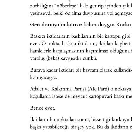
zorbalığını “nöbetleşe” hale getirip içinden çık
yetinseydi belki öç alma duygusuna yol açmayacak
Geri dönüşü imkânsız kılan duygu: Korku
Baskıcı iktidarların baskılarının bir kartopu g
evet. O nokta, baskıcı iktidarın, iktidarı kaybet
hamlelerle karşılaşmasının kaçınılmaz olduğuna
varoluş (beka) kaygısıdır çünkü.
Buraya kadar iktidarı bir kavram olarak kulland
konuşacağız.
Adalet ve Kalkınma Partisi (AK Parti) o noktaya 
koşullarda istese de mevcut kartopuvari baskı m
Bence evet.
İktidarın bu noktadan sonra, hissettiği korkuyu
başka yapabileceği bir şey yok. Bu da iktidarın en