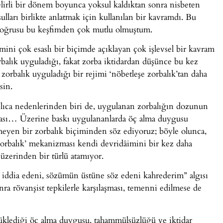
lirli bir dönem boyunca yoksul kaldıktan sonra nisbeten
lları birlikte anlatmak için kullanılan bir kavramdı. Bu
e doğrusu bu keşfimden çok mutlu olmuştum.
imini çok esaslı bir biçimde açıklayan çok işlevsel bir kavram
balık uyguladığı, fakat zorba iktidardan düşünce bu kez
zorbalık uyguladığı bir rejimi ‘nöbetleşe zorbalık’tan daha
sin.
şlıca nedenlerinden biri de, uygulanan zorbalığın dozunun
ması… Üzerine baskı uygulananlarda öç alma duygusu
meyen bir zorbalık biçiminden söz ediyoruz; böyle olunca,
zorbalık’ mekanizması kendi devridâimini bir kez daha
üzerinden bir türlü atamıyor.
k iddia edeni, sözümün üstüne söz edeni kahrederim” algısı
nra rövanşist tepkilerle karşılaşması, temenni edilmese de
rüklediği öç alma duygusu, tahammülsüzlüğü ve iktidar