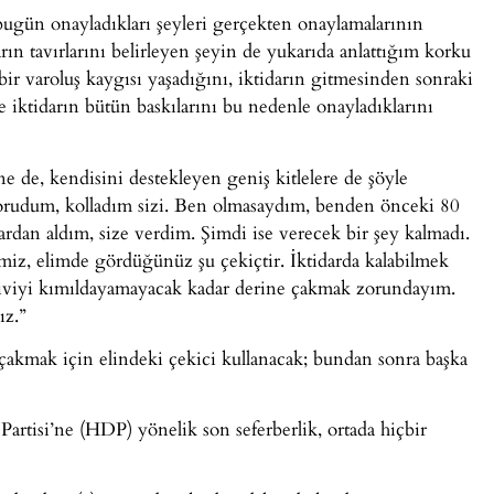
 bugün onayladıkları şeyleri gerçekten onaylamalarının
ın tavırlarını belirleyen şeyin de yukarıda anlattığım korku
ir varoluş kaygısı yaşadığını, iktidarın gitmesinden sonraki
 ve iktidarın bütün baskılarını bu nedenle onayladıklarını
e de, kendisini destekleyen geniş kitlelere de şöyle
orudum, kolladım sizi. Ben olmasaydım, benden önceki 80
lardan aldım, size verdim. Şimdi ise verecek bir şey kalmadı.
iz, elimde gördüğünüz şu çekiçtir. İktidarda kalabilmek
viyi kımıldayamayacak kadar derine çakmak zorundayım.
ız.”
 çakmak için elindeki çekici kullanacak; bundan sonra başka
Partisi’ne (HDP) yönelik son seferberlik, ortada hiçbir