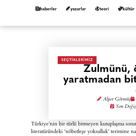
haberler
yazarlar
teori
kültür
SEÇTIKLERIMIZ
Zulmünü, 
yaratmadan bit
Alper Görmüş
Son Değiş
Türkiye’nin bir türlü bitmeyen kutuplaşma soru
literatüründeki ‘nöbetleşe yoksulluk’ terimine n