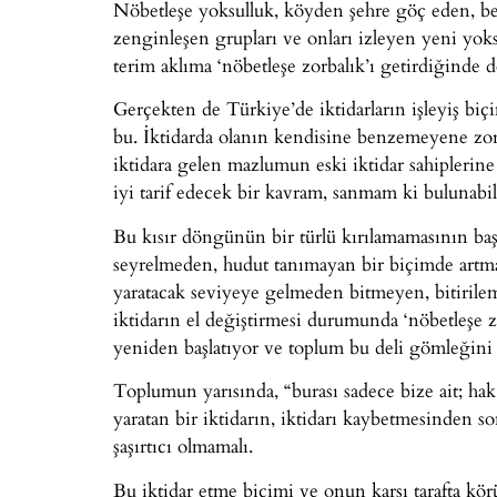
Nöbetleşe yoksulluk, köyden şehre göç eden, be
zenginleşen grupları ve onları izleyen yeni yoksu
terim aklıma ‘nöbetleşe zorbalık’ı getirdiğind
Gerçekten de Türkiye’de iktidarların işleyiş biç
bu. İktidarda olanın kendisine benzemeyene zor
iktidara gelen mazlumun eski iktidar sahiplerine 
iyi tarif edecek bir kavram, sanmam ki bulunabil
Bu kısır döngünün bir türlü kırılamamasının ba
seyrelmeden, hudut tanımayan bir biçimde art
yaratacak seviyeye gelmeden bitmeyen, bitirile
iktidarın el değiştirmesi durumunda ‘nöbetleşe 
yeniden başlatıyor ve toplum bu deli gömleğini 
Toplumun yarısında, “burası sadece bize ait; ha
yaratan bir iktidarın, iktidarı kaybetmesinden so
şaşırtıcı olmamalı.
Bu iktidar etme biçimi ve onun karşı tarafta kö