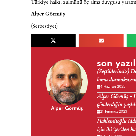
Türkiye halkı, zulmünü öç alma duygusu yaratma
Alper Görmüş
(Serbestiyet)
son yazıl
(Seçtiklerimiz) 
bunu durmaksızın 
4 Haziran 2025
Alper Görmüş - Ho
gönderdiğin yaşlı
Alper Görmüş
21 Temmuz 2023
Hablemitoğlu iddi
için iki ‘şer’den h