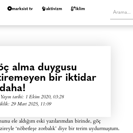
marksist tv
aktivizm
i̇klim
öç alma duygusu
iremeyen bir iktidar
daha!
Yayın tarihi:
1 Ekim 2020, 03:28
iklik: 29 Mart 2025, 11:09
nunu ele aldığım eski yazılarımdan birinde, göç
azireyle ‘nöbetleşe zorbalık’ diye bir terim uydurmuştum.