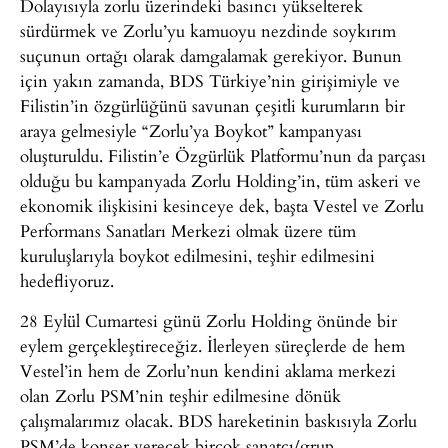
Dolayısıyla zorlu üzerindeki basıncı yükselterek
sürdürmek ve Zorlu’yu kamuoyu nezdinde soykırım
suçunun ortağı olarak damgalamak gerekiyor. Bunun
için yakın zamanda, BDS Türkiye’nin girişimiyle ve
Filistin’in özgürlüğünü savunan çeşitli kurumların bir
araya gelmesiyle “Zorlu’ya Boykot” kampanyası
oluşturuldu. Filistin’e Özgürlük Platformu’nun da parçası
olduğu bu kampanyada Zorlu Holding’in, tüm askeri ve
ekonomik ilişkisini kesinceye dek, başta Vestel ve Zorlu
Performans Sanatları Merkezi olmak üzere tüm
kuruluşlarıyla boykot edilmesini, teşhir edilmesini
hedefliyoruz.
28 Eylül Cumartesi günü Zorlu Holding önünde bir
eylem gerçekleştireceğiz. İlerleyen süreçlerde de hem
Vestel’in hem de Zorlu’nun kendini aklama merkezi
olan Zorlu PSM’nin teşhir edilmesine dönük
çalışmalarımız olacak. BDS hareketinin baskısıyla Zorlu
PSM’de konser verecek birçok sanatçı/grup