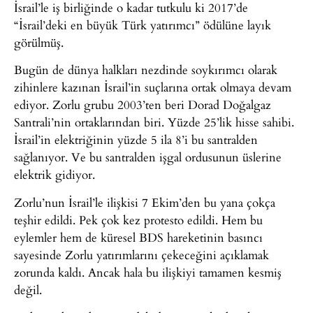
İsrail’le iş birliğinde o kadar tutkulu ki 2017’de
“İsrail’deki en büyük Türk yatırımcı” ödülüne layık
görülmüş.
Bugün de dünya halkları nezdinde soykırımcı olarak
zihinlere kazınan İsrail’in suçlarına ortak olmaya devam
ediyor. Zorlu grubu 2003’ten beri Dorad Doğalgaz
Santrali’nin ortaklarından biri. Yüzde 25’lik hisse sahibi.
İsrail’in elektriğinin yüzde 5 ila 8’i bu santralden
sağlanıyor. Ve bu santralden işgal ordusunun üslerine
elektrik gidiyor.
Zorlu’nun İsrail’le ilişkisi 7 Ekim’den bu yana çokça
teşhir edildi. Pek çok kez protesto edildi. Hem bu
eylemler hem de küresel BDS hareketinin basıncı
sayesinde Zorlu yatırımlarını çekeceğini açıklamak
zorunda kaldı. Ancak hala bu ilişkiyi tamamen kesmiş
değil.