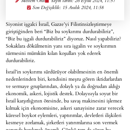
Meltem Oral
Yayın tarihi:
26 Eylül 2024, 11:57
Son Değişiklik: 15 Aralık 2024, 11:58
Siyonist işgalci İsrail, Gazze’yi Filistinsizleştirmeye
giriştiğinden beri “Biz bu soykırımı durdurabiliriz”,
“Biz bu işgali durdurabiliriz” diyoruz. Nasıl yapabiliriz?
Sokaklara dökülmenin yanı sıra işgalin ve soykırımın
sürmesini mümkün kılan koşulları yok ederek
durdurabiliriz.
İsrail’in soykırımı sürdürüyor olabilmesinin en önemli
nedenlerinden biri, kendisini meşru gören iktidarlardan
ve sermaye gruplarından, dolaylı ya da doğrudan aldığı
ekonomik, askeri, lojistik destek. Dolayısıyla soyut bir
İsrail karşıtlığının ötesinde, bu savaş makinesini işlemez
kılmak için ekonomisine, askeri sanayisine zarar verecek
küresel boykot eylemleri, yaptırımlar, devletleri ilişkileri
kesmeye zorlamak, şirketleri yatırımlarına son vermek
zorunda bırakmak önemli. Çünkü tam da süren bu