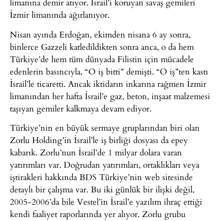
limanına demir atıyor. İsrail’i koruyan savaş gemileri
İzmir limanında ağırlanıyor.
Nisan ayında Erdoğan, ekimden nisana 6 ay sonra,
binlerce Gazzeli katledildikten sonra anca, o da hem
Türkiye’de hem tüm dünyada Filistin için mücadele
edenlerin basıncıyla, “O iş bitti” demişti. “O iş”ten kastı
İsrail’le ticaretti. Ancak iktidarın inkarına rağmen İzmir
limanından her hafta İsrail’e gaz, beton, inşaat malzemesi
taşıyan gemiler kalkmaya devam ediyor.
Türkiye’nin en büyük sermaye gruplarından biri olan
Zorlu Holding’in İsrail’le iş birliği dosyası da epey
kabarık. Zorlu’nun İsrail’de 1 milyar dolara varan
yatırımları var. Doğrudan yatırımları, ortaklıkları veya
iştirakleri hakkında BDS Türkiye’nin web sitesinde
detaylı bir çalışma var. Bu iki günlük bir ilişki değil,
2005-2006’da bile Vestel’in İsrail’e yazılım ihraç ettiği
kendi faaliyet raporlarında yer alıyor. Zorlu grubu