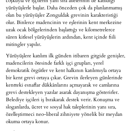
coşkuyla ve işçilerin yanı sıra ailelerinin de katıldığı
yürüyüşlerle başlar. Daha önceden çok da planlanmamış
olan bu yürüyüşler Zonguldak grevinin karakteristiği
olur. Binlerce madencinin ve eşlerinin kent merkezine
uzak ocak bölgelerinden başlattığı ve kilometrelerce
süren kitlesel yürüyüşlerin ardından, kent içinde fiili
mitingler yapılır.
Yürüyüşlere katılım ilk günden itibaren gitgide genişler,
madencilerin ötesinde farklı işçi grupları, yerel
demokratik örgütler ve kent halkının katılımıyla ortaya
bir kent grevi ortaya çıkar. Grevin ilerleyen günlerinde
kentteki esnaflar dükkânlarını açmayarak ve camlarına
grevi destekleyen yazılar asarak dayanışma gösterirler.
Belediye işçileri iş bırakarak destek verir. Konuşma ve
sloganlarda, ücret ve sosyal hak taleplerinin yanı sıra,
özelleştirmeci neo-liberal zihniyete yönelik bir meydan
okuma ortaya konur.