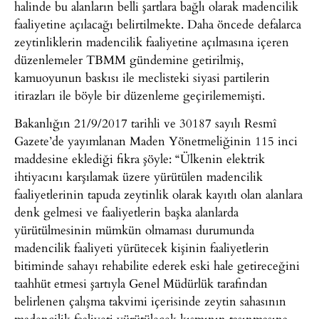
halinde bu alanların belli şartlara bağlı olarak madencilik
faaliyetine açılacağı belirtilmekte. Daha öncede defalarca
zeytinliklerin madencilik faaliyetine açılmasına içeren
düzenlemeler TBMM gündemine getirilmiş,
kamuoyunun baskısı ile meclisteki siyasi partilerin
itirazları ile böyle bir düzenleme geçirilememişti.
Bakanlığın 21/9/2017 tarihli ve 30187 sayılı Resmî
Gazete’de yayımlanan Maden Yönetmeliğinin 115 inci
maddesine eklediği fıkra şöyle: “Ülkenin elektrik
ihtiyacını karşılamak üzere yürütülen madencilik
faaliyetlerinin tapuda zeytinlik olarak kayıtlı olan alanlara
denk gelmesi ve faaliyetlerin başka alanlarda
yürütülmesinin mümkün olmaması durumunda
madencilik faaliyeti yürütecek kişinin faaliyetlerin
bitiminde sahayı rehabilite ederek eski hale getireceğini
taahhüt etmesi şartıyla Genel Müdürlük tarafından
belirlenen çalışma takvimi içerisinde zeytin sahasının
madencilik faaliyeti yürütülecek kısmının taşınmasına,