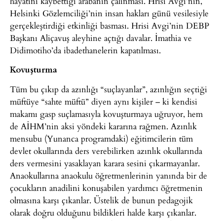
hayatını kaybettiği arabanın çalınması. Hrisi Avgi’nin,
Helsinki Gözlemciliği’nin insan hakları günü vesilesiyle
gerçekleştirdiği etkinliği basması. Hrisi Avgi’nin DEBP
Başkanı Aliçavuş aleyhine açtığı davalar. İmathia ve
Didimotiho’da ibadethanelerin kapatılması.
Kovuşturma
Tüm bu çıkıp da azınlığı “suçlayanlar”, azınlığın seçtiği
müftüye “sahte müftü” diyen aynı kişiler – ki kendisi
makamı gasp suçlamasıyla kovuşturmaya uğruyor, hem
de AİHM’nin aksi yöndeki kararına rağmen. Azınlık
mensubu (Yunanca programdaki) eğitimcilerin tüm
devlet okullarında ders verebilirken azınlık okullarında
ders vermesini yasaklayan karara sesini çıkarmayanlar.
Anaokullarına anaokulu öğretmenlerinin yanında bir de
çocukların anadilini konuşabilen yardımcı öğretmenin
olmasına karşı çıkanlar. Üstelik de bunun pedagojik
olarak doğru olduğunu bildikleri halde karşı çıkanlar.