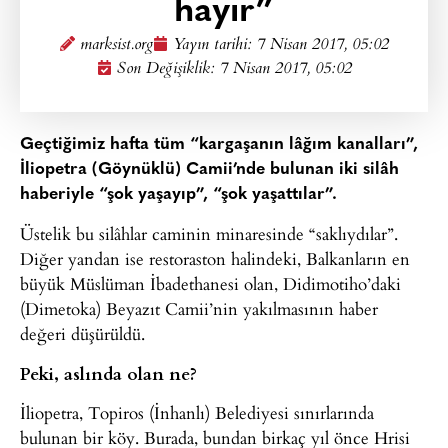
hayır”
marksist.org
Yayın tarihi:
7 Nisan 2017, 05:02
Son Değişiklik: 7 Nisan 2017, 05:02
Geçtiğimiz hafta tüm “kargaşanın lâğım kanalları”,
İliopetra (Göynüklü) Camii’nde bulunan iki silâh
haberiyle “şok yaşayıp”, “şok yaşattılar”.
Üstelik bu silâhlar caminin minaresinde “saklıydılar”.
Diğer yandan ise restoraston halindeki, Balkanların en
büyük Müslüman İbadethanesi olan, Didimotiho’daki
(Dimetoka) Beyazıt Camii’nin yakılmasının haber
değeri düşürüldü.
Peki, aslında olan ne?
İliopetra, Topiros (İnhanlı) Belediyesi sınırlarında
bulunan bir köy. Burada, bundan birkaç yıl önce Hrisi