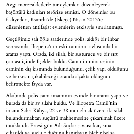
Avgi motorsikletlerle tur eylemleri düzenleyerek
başörtülü kadınları terörize etmişti. O dönemler bu
faaliyetleri, Ksanthi’de (İskeçe) Nisan 2013’te
düzenlenen antifaşist eylemlerin etkisiyle sınırlanmıştı.
Geçtiğimiz salı öğle saatlerinde polis, aldığı bir ihbar
sonrasında, İliopetra’nın eski camiinin avlusunda bir
arama yaptı. Orada, iki silah, bir susturucu ve bir sırt
çantası içinde fişekler buldu. Caminin minaresinin
caminin dış kısmında bulunduğunu, çelik yapı olduğunu
ve herkesin çıkabileceği oranda alçakta olduğunu
belirtmekte fayda var.
Akabinde polis cami imamının evinde bir arama yaptı ve
burada da bir av silahı buldu. Ve İliopetra Camii’nin
imamı Sabri Kâhya, 22 ve 38 mm olmak üzere iki silah
bulundurmaktan suçüstü mahhemesine çıkarılmak üzere
tutuklandı. Ertesi gün Adi Suçlar savcısı karşısına
çıkarıldı ve suçlu olduğunu kanıtlayan hiçbir belge