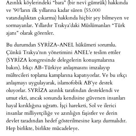
Azınlık köylerindeki “bara” (bir nevî gümrük) hakkında
ve ’90’ların ilk yıllarına kadar süren (55.000
vatandaşlıktan çıkarma) hakkında hiçbir şey bilmeyen ve
sormayanlar. Yıllardır Trakya’daki Müslümanları “Türk
ajanı” olarak görenler.
Bu durumdan SYRİZA-ANEL hükümeti sorumlu.
Çünkü Trakya’nın yönetimini ANEL’e teslim ettiler
(SYRİZA kongresinde delegelerin konuşmalarına
bakın). Irkçı AB-Türkiye anlaşmasını imzalayıp
mültecileri toplama kamplarına kapatıyorlar. Ve bu ırkçı
anlaşmayı uygulayarak, islamofobik AB’ye destek
oluyorlar. SYRİZA azınlık tarafından desteklendi ve
umut ekti, ancak sonunda kendisine güvenen insanları
hayal kırıklığına uğrattı. İşçi hareketi, Sol ve ilerici
insanlar milliyetçiliğe ve azınlığın faşistler ve derin
devlet taradından hedef gösterilmesine karşı durmalıdır.
Hep birlikte, birlikte mücadeleye.