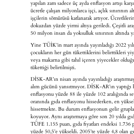
yapılan zam sadece üç ayda enflasyon artışı kar
ücretle çalışan milyonlarca işçi, açlık sınırını
işçilerin sömürüsü katlanarak artıyor. Ücretlileri
dokuzdan yüzde yirmi altıya geriledi. Çeşitli ar
50 milyon insan da yoksulluk sınırının altında 
Yine TÜİK’in mart ayında yayınladığı 2022 yılı 
çocukların her gün tükettiklerini belirttikleri 
veya makarna gibi tahıl içeren yiyecekler olduğu
tükettiği belirtilmişti.
DİSK-AR’ın nisan ayında yayınladığı araştırmaya
alım gücünü yansıtmıyor. DİSK-AR’ın yaptığı he
enflasyonu yüzde 88 ile yüzde 102 aralığında s
oranında gıda enflasyonu hissederken, en yükse
hissetmekte. Bu durum enflasyonun gelir gruplar
koyuyor. Aynı araştırmaya göre son 20 yılda gı
TÜFE 1.155 puan, gıda fiyatları endeksi 1.736 p
yüzde 50,5’e yükseldi. 2005’te yüzde 4,8 olan gı