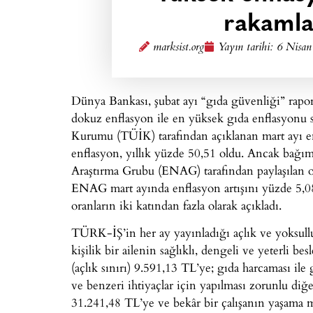
rakamla
marksist.org
Yayın tarihi:
6 Nisan
Dünya Bankası, şubat ayı “gıda güvenliği” rapor
dokuz enflasyon ile en yüksek gıda enflasyonu sır
Kurumu (TÜİK) tarafından açıklanan mart ayı enf
enflasyon, yıllık yüzde 50,51 oldu. Ancak bağı
Araştırma Grubu (ENAG) tarafından paylaşılan or
ENAG mart ayında enflasyon artışını yüzde 5,08,
oranların iki katından fazla olarak açıkladı.
TÜRK-İŞ’in her ay yayınladığı açlık ve yoksulluk
kişilik bir ailenin sağlıklı, dengeli ve yeterli b
(açlık sınırı) 9.591,13 TL’ye; gıda harcaması ile g
ve benzeri ihtiyaçlar için yapılması zorunlu diğe
31.241,48 TL’ye ve bekâr bir çalışanın yaşama m