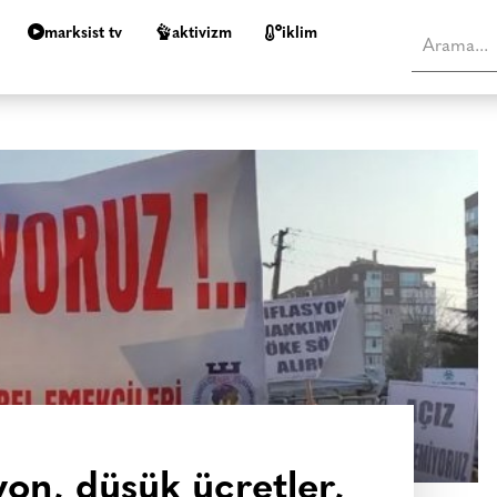
marksist tv
aktivizm
i̇klim
yon, düşük ücretler,