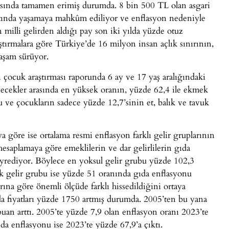
şısında tamamen erimiş durumda. 8 bin 500 TL olan asgari
n altında yaşamaya mahkûm ediliyor ve enflasyon nedeniyle
n milli gelirden aldığı pay son iki yılda yüzde otuz
aştırmalara göre Türkiye’de 16 milyon insan açlık sınırının,
yaşam sürüyor.
çocuk araştırması raporunda 6 ay ve 17 yaş aralığındaki
yiyecekler arasında en yüksek oranın, yüzde 62,4 ile ekmek
 ve çocukların sadece yüzde 12,7’sinin et, balık ve tavuk
 göre ise ortalama resmi enflasyon farklı gelir gruplarının
saplamaya göre emeklilerin ve dar gelirlilerin gıda
eyrediyor. Böylece en yoksul gelir grubu yüzde 102,3
k gelir grubu ise yüzde 51 oranında gıda enflasyonu
ına göre önemli ölçüde farklı hissedildiğini ortaya
da fiyatları yüzde 1750 artmış durumda. 2005’ten bu yana
uan arttı. 2005’te yüzde 7,9 olan enflasyon oranı 2023’te
da enflasyonu ise 2023’te yüzde 67,9’a çıktı.