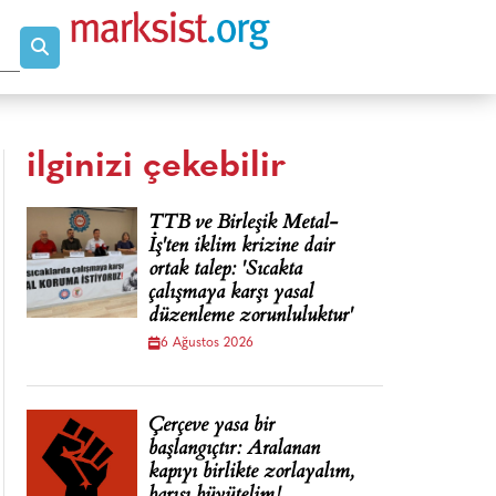
ilginizi çekebilir
TTB ve Birleşik Metal-
İş'ten iklim krizine dair
ortak talep: 'Sıcakta
çalışmaya karşı yasal
düzenleme zorunluluktur'
6 Ağustos 2026
Çerçeve yasa bir
başlangıçtır: Aralanan
kapıyı birlikte zorlayalım,