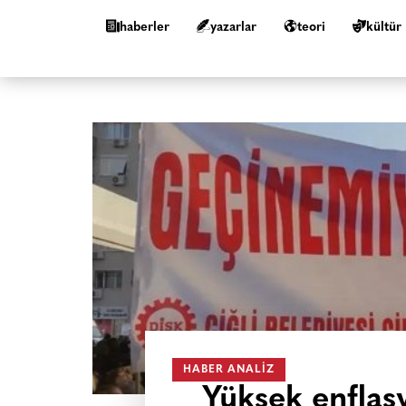
haberler
yazarlar
teori
kültür
HABER ANALIZ
Yüksek enflas