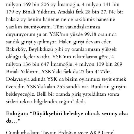
milyon 169 bin 206 oy İmamoğlu, 4 milyon 141 bin
179 oy Binali Yıldırım. Aradaki fark 28 bin 27. Ne bir
haksız oy benim haneme ne de rakibimiz hanesine
yazılsın istemiyorum. Tüm vatandaşlarımıza
duyuruyorum şu an YSK’nın yüzde 99.18 oranında
sandık girişi yapılmıştır. Halen girişi devam eden
Bakırköy, Beylikdüzü gibi oy oranlarımızın yüksek
olduğu ilçeler vardır. YSK’nın rakamlarına göre, 4
milyon 136 bin 647 İmamoğlu, 4 milyon 109 bin 209
Binali Yıldırım. YSK’daki fark da 27 bin 417’dir.
Dolayısıyla aslında YSK da bizim oylarımızı teyit etmek
üzeredir. YSK’da kalan 253 sandık var. Bunların girişini
bekleyeceğiz. Belli bir oranda giriş yapıldıktan sonra
sizleri tekrar bilgilendireceğim” dedi.
Erdoğan: “Büyükşehiri belediye olarak vermiş olsa
da…”
Cumhurbaşkanı Tayyip Erdoğan gece AKP Genel