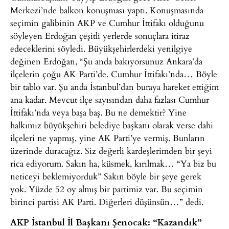
Merkezi’nde balkon konuşması yaptı. Konuşmasında
seçimin galibinin AKP ve Cumhur İttifakı olduğunu
söyleyen Erdoğan çeşitli yerlerde sonuçlara itiraz
edeceklerini söyledi. Büyükşehirlerdeki yenilgiye
değinen Erdoğan, “Şu anda bakıyorsunuz Ankara’da
ilçelerin çoğu AK Parti’de. Cumhur İttifakı’nda… Böyle
bir tablo var. Şu anda İstanbul’dan buraya hareket ettiğim
ana kadar. Mevcut ilçe sayısından daha fazlası Cumhur
İttifakı’nda veya başa baş. Bu ne demektir? Yine
halkımız büyükşehiri belediye başkanı olarak verse dahi
ilçeleri ne yapmış, yine AK Parti’ye vermiş. Bunların
üzerinde duracağız. Siz değerli kardeşlerimden bir şeyi
rica ediyorum. Sakın ha, küsmek, kırılmak… “Ya biz bu
neticeyi beklemiyorduk” Sakın böyle bir şeye gerek
yok. Yüzde 52 oy almış bir partimiz var. Bu seçimin
birinci partisi AK Parti. Diğerleri düşünsün…” dedi.
AKP İstanbul İl Başkanı Şenocak: “Kazandık”