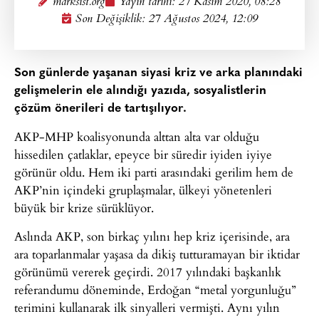
marksist.org
Yayın tarihi:
27 Kasım 2020, 08:28
Son Değişiklik: 27 Ağustos 2024, 12:09
Son günlerde yaşanan siyasi kriz ve arka planındaki
gelişmelerin ele alındığı yazıda, sosyalistlerin
çözüm önerileri de tartışılıyor.
AKP-MHP koalisyonunda alttan alta var olduğu
hissedilen çatlaklar, epeyce bir süredir iyiden iyiye
görünür oldu. Hem iki parti arasındaki gerilim hem de
AKP’nin içindeki gruplaşmalar, ülkeyi yönetenleri
büyük bir krize sürüklüyor.
Aslında AKP, son birkaç yılını hep kriz içerisinde, ara
ara toparlanmalar yaşasa da dikiş tutturamayan bir iktidar
görünümü vererek geçirdi. 2017 yılındaki başkanlık
referandumu döneminde, Erdoğan “metal yorgunluğu”
terimini kullanarak ilk sinyalleri vermişti. Aynı yılın