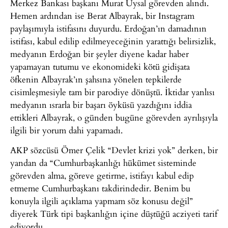
Merkez Bankası başkanı Murat Uysal görevden alındı.
Hemen ardından ise Berat Albayrak, bir Instagram
paylaşımıyla istifasını duyurdu. Erdoğan’ın damadının
istifası, kabul edilip edilmeyeceğinin yarattığı belirsizlik,
medyanın Erdoğan bir şeyler diyene kadar haber
yapamayan tutumu ve ekonomideki kötü gidişata
öfkenin Albayrak’ın şahsına yönelen tepkilerde
cisimleşmesiyle tam bir parodiye dönüştü. İktidar yanlısı
medyanın ısrarla bir başarı öyküsü yazdığını iddia
ettikleri Albayrak, o günden bugüne görevden ayrılışıyla
ilgili bir yorum dahi yapamadı.
AKP sözcüsü Ömer Çelik “Devlet krizi yok” derken, bir
yandan da “Cumhurbaşkanlığı hükümet sisteminde
görevden alma, göreve getirme, istifayı kabul edip
etmeme Cumhurbaşkanı takdirindedir. Benim bu
konuyla ilgili açıklama yapmam söz konusu değil”
diyerek Türk tipi başkanlığın içine düştüğü acziyeti tarif
ediyordu.