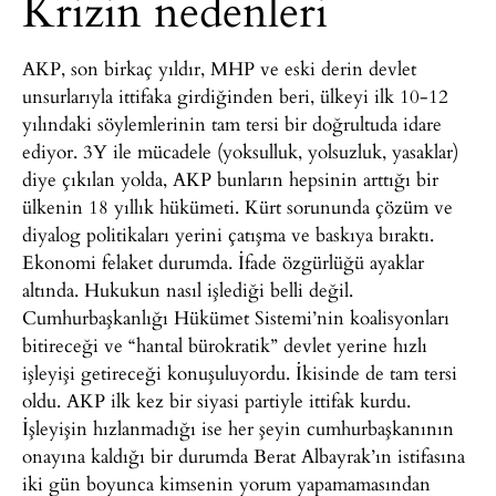
Krizin nedenleri
AKP, son birkaç yıldır, MHP ve eski derin devlet
unsurlarıyla ittifaka girdiğinden beri, ülkeyi ilk 10-12
yılındaki söylemlerinin tam tersi bir doğrultuda idare
ediyor. 3Y ile mücadele (yoksulluk, yolsuzluk, yasaklar)
diye çıkılan yolda, AKP bunların hepsinin arttığı bir
ülkenin 18 yıllık hükümeti. Kürt sorununda çözüm ve
diyalog politikaları yerini çatışma ve baskıya bıraktı.
Ekonomi felaket durumda. İfade özgürlüğü ayaklar
altında. Hukukun nasıl işlediği belli değil.
Cumhurbaşkanlığı Hükümet Sistemi’nin koalisyonları
bitireceği ve “hantal bürokratik” devlet yerine hızlı
işleyişi getireceği konuşuluyordu. İkisinde de tam tersi
oldu. AKP ilk kez bir siyasi partiyle ittifak kurdu.
İşleyişin hızlanmadığı ise her şeyin cumhurbaşkanının
onayına kaldığı bir durumda Berat Albayrak’ın istifasına
iki gün boyunca kimsenin yorum yapamamasından