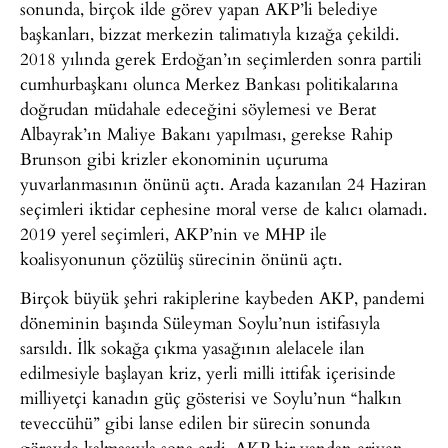
sonunda, birçok ilde görev yapan AKP’li belediye
başkanları, bizzat merkezin talimatıyla kızağa çekildi.
2018 yılında gerek Erdoğan’ın seçimlerden sonra partili
cumhurbaşkanı olunca Merkez Bankası politikalarına
doğrudan müdahale edeceğini söylemesi ve Berat
Albayrak’ın Maliye Bakanı yapılması, gerekse Rahip
Brunson gibi krizler ekonominin uçuruma
yuvarlanmasının önünü açtı. Arada kazanılan 24 Haziran
seçimleri iktidar cephesine moral verse de kalıcı olamadı.
2019 yerel seçimleri, AKP’nin ve MHP ile
koalisyonunun çözülüş sürecinin önünü açtı.
Birçok büyük şehri rakiplerine kaybeden AKP, pandemi
döneminin başında Süleyman Soylu’nun istifasıyla
sarsıldı. İlk sokağa çıkma yasağının alelacele ilan
edilmesiyle başlayan kriz, yerli milli ittifak içerisinde
milliyetçi kanadın güç gösterisi ve Soylu’nun “halkın
teveccühü” gibi lanse edilen bir sürecin sonunda
görevde kalmasıyla sona erdi. AKP bir yandan eriyen